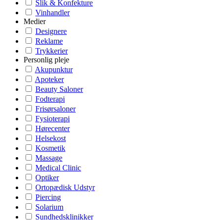
Slik & Konfekture
Vinhandler
Medier
Designere
Reklame
Trykkerier
Personlig pleje
Akupunktur
Apoteker
Beauty Saloner
Fodterapi
Frisørsaloner
Fysioterapi
Hørecenter
Helsekost
Kosmetik
Massage
Medical Clinic
Optiker
Ortopædisk Udstyr
Piercing
Solarium
Sundhedsklinikker