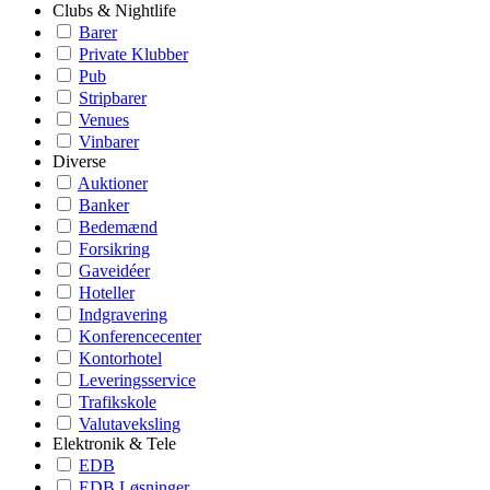
Clubs & Nightlife
Barer
Private Klubber
Pub
Stripbarer
Venues
Vinbarer
Diverse
Auktioner
Banker
Bedemænd
Forsikring
Gaveidéer
Hoteller
Indgravering
Konferencecenter
Kontorhotel
Leveringsservice
Trafikskole
Valutaveksling
Elektronik & Tele
EDB
EDB Løsninger