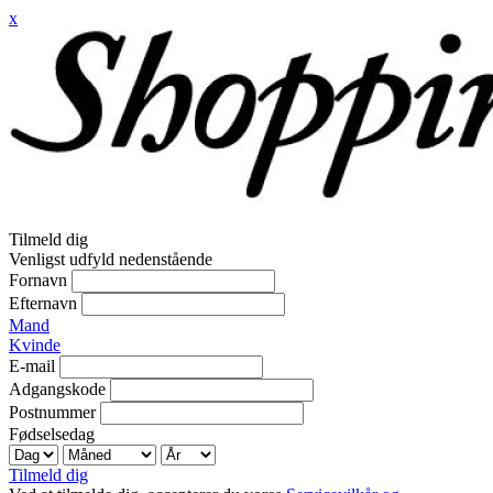
x
Tilmeld dig
Venligst udfyld nedenstående
Fornavn
Efternavn
Mand
Kvinde
E-mail
Adgangskode
Postnummer
Fødselsedag
Tilmeld dig