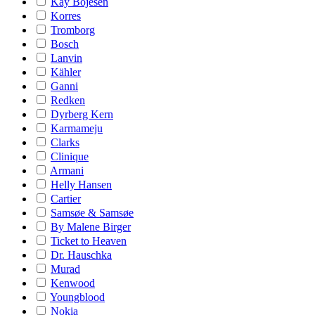
Kay Bojesen
Korres
Tromborg
Bosch
Lanvin
Kähler
Ganni
Redken
Dyrberg Kern
Karmameju
Clarks
Clinique
Armani
Helly Hansen
Cartier
Samsøe & Samsøe
By Malene Birger
Ticket to Heaven
Dr. Hauschka
Murad
Kenwood
Youngblood
Nokia