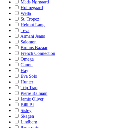
Mads Nørgaard
Holmegaard
Wella
St. Tropez
Helmut Lang
Teva
Armani Jeans
Salomon
Bruuns Bazaar
French Connection
Omega
Canon
Hay
Eva Solo
Hunter
Trip Trap
Pierre Balmain
Jamie Oliver
Billi Bi
Sisley
Skagen
Lindberg
Panasonic