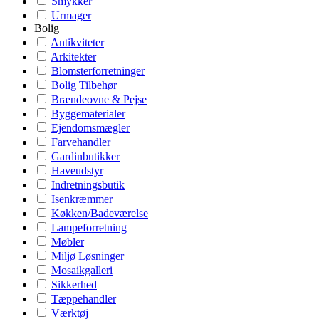
Smykker
Urmager
Bolig
Antikviteter
Arkitekter
Blomsterforretninger
Bolig Tilbehør
Brændeovne & Pejse
Byggematerialer
Ejendomsmægler
Farvehandler
Gardinbutikker
Haveudstyr
Indretningsbutik
Isenkræmmer
Køkken/Badeværelse
Lampeforretning
Møbler
Miljø Løsninger
Mosaikgalleri
Sikkerhed
Tæppehandler
Værktøj