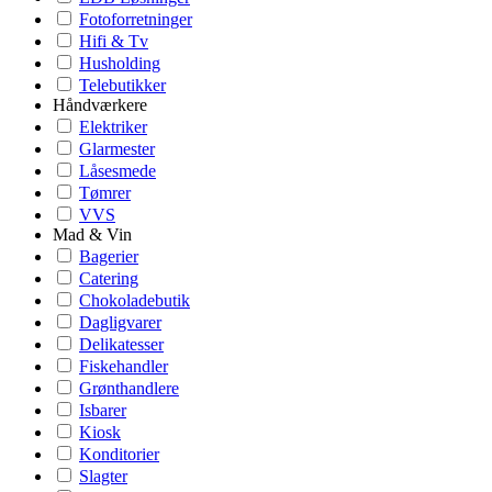
Fotoforretninger
Hifi & Tv
Husholding
Telebutikker
Håndværkere
Elektriker
Glarmester
Låsesmede
Tømrer
VVS
Mad & Vin
Bagerier
Catering
Chokoladebutik
Dagligvarer
Delikatesser
Fiskehandler
Grønthandlere
Isbarer
Kiosk
Konditorier
Slagter