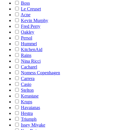
Boss
Le Creuset
Acne
Kevin Murphy
Fred Perry
Oakley
Persol
Hummel
KitchenAid
Rains
Nina Ricci
Cacharel
Nomess Copenhagen
Carrera
Casio
Stelton
Kerastase
Krups
Havaianas
Hestra
Triumph
Issey Miyake