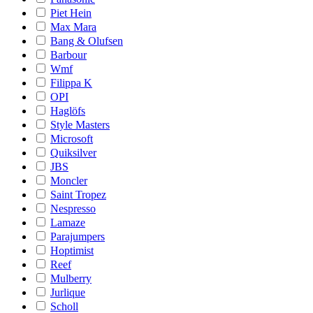
Piet Hein
Max Mara
Bang & Olufsen
Barbour
Wmf
Filippa K
OPI
Haglöfs
Style Masters
Microsoft
Quiksilver
JBS
Moncler
Saint Tropez
Nespresso
Lamaze
Parajumpers
Hoptimist
Reef
Mulberry
Jurlique
Scholl