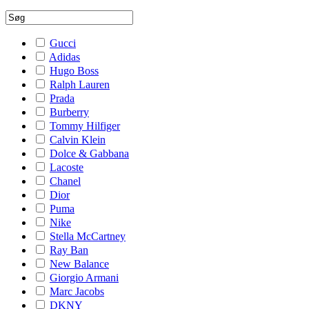
Gucci
Adidas
Hugo Boss
Ralph Lauren
Prada
Burberry
Tommy Hilfiger
Calvin Klein
Dolce & Gabbana
Lacoste
Chanel
Dior
Puma
Nike
Stella McCartney
Ray Ban
New Balance
Giorgio Armani
Marc Jacobs
DKNY