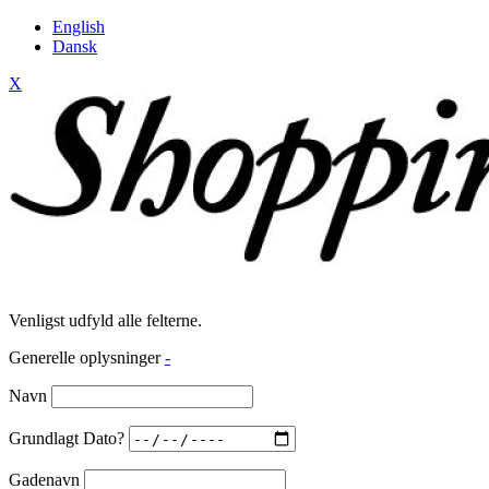
English
Dansk
X
Venligst udfyld alle felterne.
Generelle oplysninger
-
Navn
Grundlagt Dato?
Gadenavn