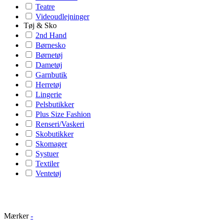
Teatre
Videoudlejninger
Tøj & Sko
2nd Hand
Børnesko
Børnetøj
Dametøj
Garnbutik
Herretøj
Lingerie
Pelsbutikker
Plus Size Fashion
Renseri/Vaskeri
Skobutikker
Skomager
Systuer
Textiler
Ventetøj
Mærker
-