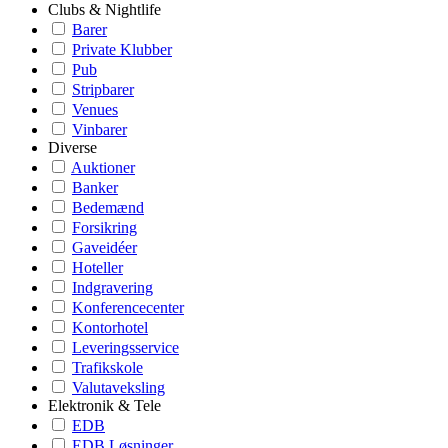
Clubs & Nightlife
Barer
Private Klubber
Pub
Stripbarer
Venues
Vinbarer
Diverse
Auktioner
Banker
Bedemænd
Forsikring
Gaveidéer
Hoteller
Indgravering
Konferencecenter
Kontorhotel
Leveringsservice
Trafikskole
Valutaveksling
Elektronik & Tele
EDB
EDB Løsninger