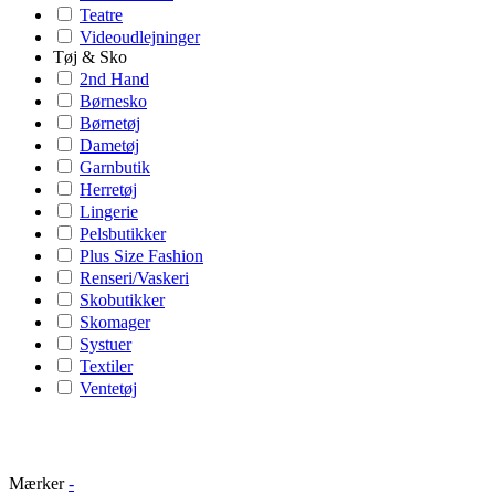
Teatre
Videoudlejninger
Tøj & Sko
2nd Hand
Børnesko
Børnetøj
Dametøj
Garnbutik
Herretøj
Lingerie
Pelsbutikker
Plus Size Fashion
Renseri/Vaskeri
Skobutikker
Skomager
Systuer
Textiler
Ventetøj
Mærker
-