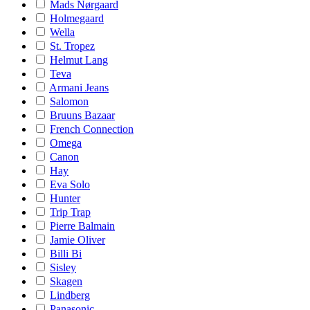
Mads Nørgaard
Holmegaard
Wella
St. Tropez
Helmut Lang
Teva
Armani Jeans
Salomon
Bruuns Bazaar
French Connection
Omega
Canon
Hay
Eva Solo
Hunter
Trip Trap
Pierre Balmain
Jamie Oliver
Billi Bi
Sisley
Skagen
Lindberg
Panasonic