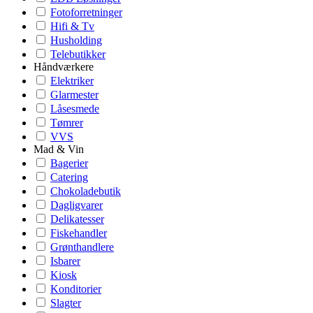
Fotoforretninger
Hifi & Tv
Husholding
Telebutikker
Håndværkere
Elektriker
Glarmester
Låsesmede
Tømrer
VVS
Mad & Vin
Bagerier
Catering
Chokoladebutik
Dagligvarer
Delikatesser
Fiskehandler
Grønthandlere
Isbarer
Kiosk
Konditorier
Slagter