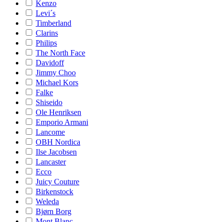
Kenzo
Levi´s
Timberland
Clarins
Philips
The North Face
Davidoff
Jimmy Choo
Michael Kors
Falke
Shiseido
Ole Henriksen
Emporio Armani
Lancome
OBH Nordica
Ilse Jacobsen
Lancaster
Ecco
Juicy Couture
Birkenstock
Weleda
Bjørn Borg
Mont Blanc