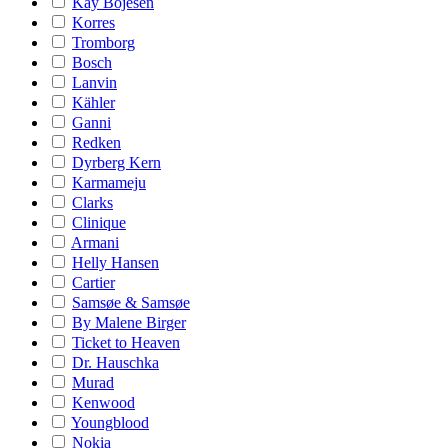
Kay Bojesen
Korres
Tromborg
Bosch
Lanvin
Kähler
Ganni
Redken
Dyrberg Kern
Karmameju
Clarks
Clinique
Armani
Helly Hansen
Cartier
Samsøe & Samsøe
By Malene Birger
Ticket to Heaven
Dr. Hauschka
Murad
Kenwood
Youngblood
Nokia