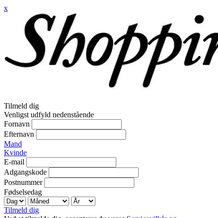
x
Tilmeld dig
Venligst udfyld nedenstående
Fornavn
Efternavn
Mand
Kvinde
E-mail
Adgangskode
Postnummer
Fødselsedag
Tilmeld dig