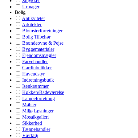
Smykker
Urmager
Bolig
Antikviteter
Arkitekter
Blomsterforretninger
Bolig Tilbehør
Brændeovne & Pejse
Byggematerialer
Ejendomsmægler
Farvehandler
Gardinbutikker
Haveudstyr
Indretningsbutik
Isenkræmmer
Køkken/Badeværelse
Lampeforretning
Møbler
Miljø Løsninger
Mosaikgalleri
Sikkerhed
Tæppehandler
Værktøj