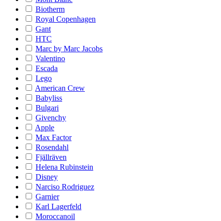
Biotherm
Royal Copenhagen
Gant
HTC
Marc by Marc Jacobs
Valentino
Escada
Lego
American Crew
Babyliss
Bulgari
Givenchy
Apple
Max Factor
Rosendahl
Fjällräven
Helena Rubinstein
Disney
Narciso Rodriguez
Garnier
Karl Lagerfeld
Moroccanoil