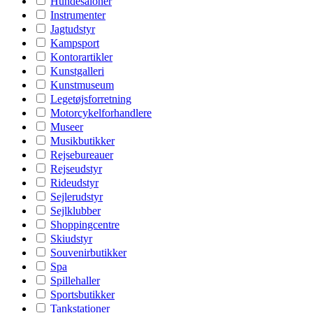
Hundesaloner
Instrumenter
Jagtudstyr
Kampsport
Kontorartikler
Kunstgalleri
Kunstmuseum
Legetøjsforretning
Motorcykelforhandlere
Museer
Musikbutikker
Rejsebureauer
Rejseudstyr
Rideudstyr
Sejlerudstyr
Sejlklubber
Shoppingcentre
Skiudstyr
Souvenirbutikker
Spa
Spillehaller
Sportsbutikker
Tankstationer