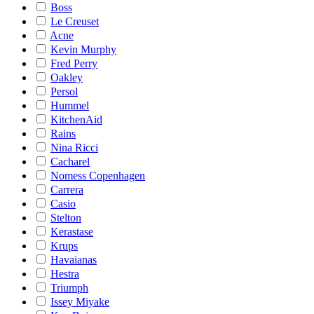
Boss
Le Creuset
Acne
Kevin Murphy
Fred Perry
Oakley
Persol
Hummel
KitchenAid
Rains
Nina Ricci
Cacharel
Nomess Copenhagen
Carrera
Casio
Stelton
Kerastase
Krups
Havaianas
Hestra
Triumph
Issey Miyake