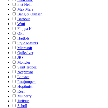
Piet Hein
Max Mara
Bang & Olufsen
Barbour
Wmf
Filippa K
OPI
Haglöfs
Style Masters
Microsoft
Quiksilver
JBS
Moncler
Saint Tropez
Nespresso
Lamaze
Parajumpers
Hoptimist
Reef
Mulberry
Jurlique
Scholl