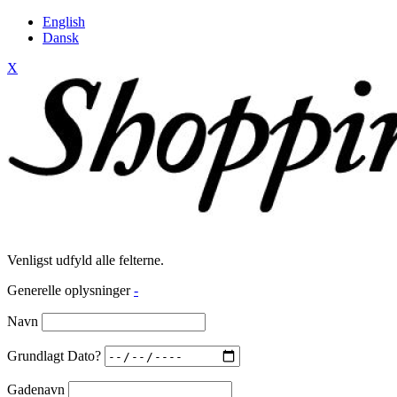
English
Dansk
X
Venligst udfyld alle felterne.
Generelle oplysninger
-
Navn
Grundlagt Dato?
Gadenavn