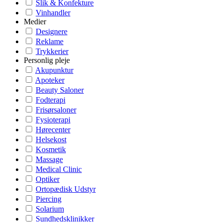
Slik & Konfekture
Vinhandler
Medier
Designere
Reklame
Trykkerier
Personlig pleje
Akupunktur
Apoteker
Beauty Saloner
Fodterapi
Frisørsaloner
Fysioterapi
Hørecenter
Helsekost
Kosmetik
Massage
Medical Clinic
Optiker
Ortopædisk Udstyr
Piercing
Solarium
Sundhedsklinikker