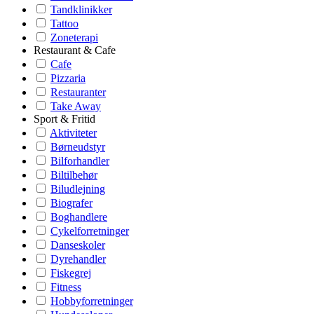
Tandklinikker
Tattoo
Zoneterapi
Restaurant & Cafe
Cafe
Pizzaria
Restauranter
Take Away
Sport & Fritid
Aktiviteter
Børneudstyr
Bilforhandler
Biltilbehør
Biludlejning
Biografer
Boghandlere
Cykelforretninger
Danseskoler
Dyrehandler
Fiskegrej
Fitness
Hobbyforretninger