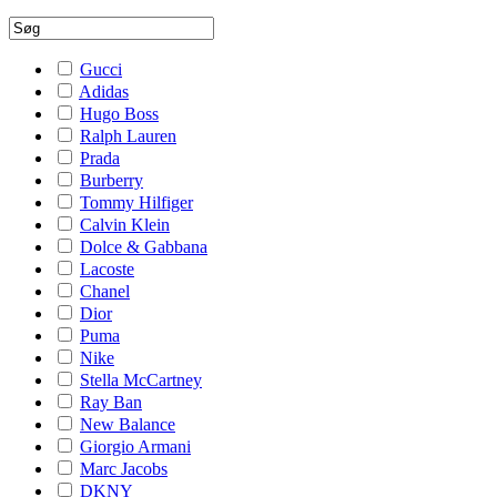
Gucci
Adidas
Hugo Boss
Ralph Lauren
Prada
Burberry
Tommy Hilfiger
Calvin Klein
Dolce & Gabbana
Lacoste
Chanel
Dior
Puma
Nike
Stella McCartney
Ray Ban
New Balance
Giorgio Armani
Marc Jacobs
DKNY