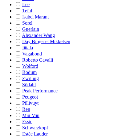
Lee
Tefal
Isabel Marant
Sorel
Guerlain
Alexander Wang
Day Birger et Mikkelsen
Iittala
Vagabond
Roberto Cavalli
Wolford
Bodum
Zwilling
Södahl
Peak Performance
Peugeot
Pillivuyt
Ren
Miu Miu
Essie
Schwarzkopf
Estée Lauder