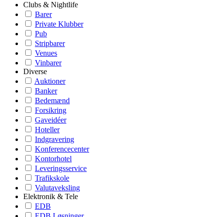
Clubs & Nightlife
Barer
Private Klubber
Pub
Stripbarer
Venues
Vinbarer
Diverse
Auktioner
Banker
Bedemænd
Forsikring
Gaveidéer
Hoteller
Indgravering
Konferencecenter
Kontorhotel
Leveringsservice
Trafikskole
Valutaveksling
Elektronik & Tele
EDB
EDB Løsninger