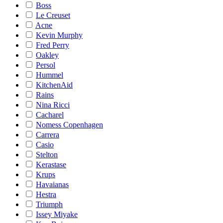
Boss
Le Creuset
Acne
Kevin Murphy
Fred Perry
Oakley
Persol
Hummel
KitchenAid
Rains
Nina Ricci
Cacharel
Nomess Copenhagen
Carrera
Casio
Stelton
Kerastase
Krups
Havaianas
Hestra
Triumph
Issey Miyake