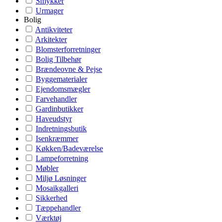
Smykker
Urmager
Bolig
Antikviteter
Arkitekter
Blomsterforretninger
Bolig Tilbehør
Brændeovne & Pejse
Byggematerialer
Ejendomsmægler
Farvehandler
Gardinbutikker
Haveudstyr
Indretningsbutik
Isenkræmmer
Køkken/Badeværelse
Lampeforretning
Møbler
Miljø Løsninger
Mosaikgalleri
Sikkerhed
Tæppehandler
Værktøj