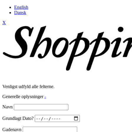
English
Dansk
X
Venligst udfyld alle felterne.
Generelle oplysninger
-
Navn
Grundlagt Dato?
Gadenavn