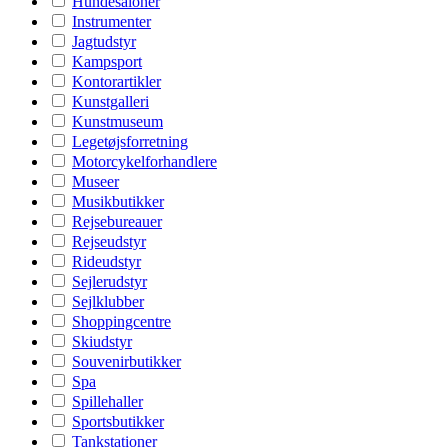
Hundesaloner
Instrumenter
Jagtudstyr
Kampsport
Kontorartikler
Kunstgalleri
Kunstmuseum
Legetøjsforretning
Motorcykelforhandlere
Museer
Musikbutikker
Rejsebureauer
Rejseudstyr
Rideudstyr
Sejlerudstyr
Sejlklubber
Shoppingcentre
Skiudstyr
Souvenirbutikker
Spa
Spillehaller
Sportsbutikker
Tankstationer