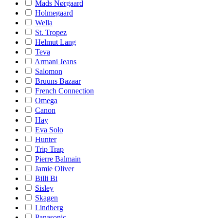
Mads Nørgaard
Holmegaard
Wella
St. Tropez
Helmut Lang
Teva
Armani Jeans
Salomon
Bruuns Bazaar
French Connection
Omega
Canon
Hay
Eva Solo
Hunter
Trip Trap
Pierre Balmain
Jamie Oliver
Billi Bi
Sisley
Skagen
Lindberg
Panasonic