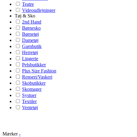
Teatre
Videoudlejninger
Tøj & Sko
2nd Hand
Børnesko
Børnetøj
Dametøj
Garnbutik
Herretøj
Lingerie
Pelsbutikker
Plus Size Fashion
Renseri/Vaskeri
Skobutikker
Skomager
Systuer
Textiler
Ventetøj
Mærker
-