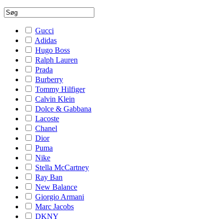
Gucci
Adidas
Hugo Boss
Ralph Lauren
Prada
Burberry
Tommy Hilfiger
Calvin Klein
Dolce & Gabbana
Lacoste
Chanel
Dior
Puma
Nike
Stella McCartney
Ray Ban
New Balance
Giorgio Armani
Marc Jacobs
DKNY