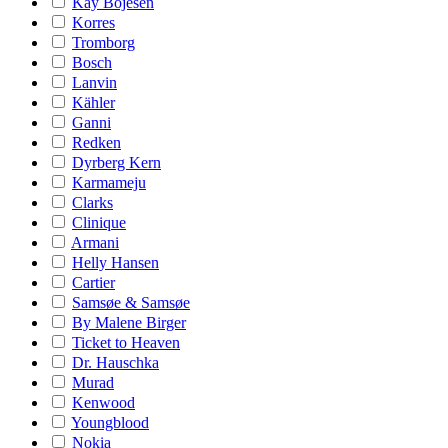
Kay Bojesen
Korres
Tromborg
Bosch
Lanvin
Kähler
Ganni
Redken
Dyrberg Kern
Karmameju
Clarks
Clinique
Armani
Helly Hansen
Cartier
Samsøe & Samsøe
By Malene Birger
Ticket to Heaven
Dr. Hauschka
Murad
Kenwood
Youngblood
Nokia