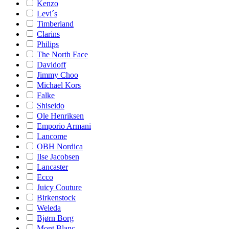
Kenzo
Levi´s
Timberland
Clarins
Philips
The North Face
Davidoff
Jimmy Choo
Michael Kors
Falke
Shiseido
Ole Henriksen
Emporio Armani
Lancome
OBH Nordica
Ilse Jacobsen
Lancaster
Ecco
Juicy Couture
Birkenstock
Weleda
Bjørn Borg
Mont Blanc