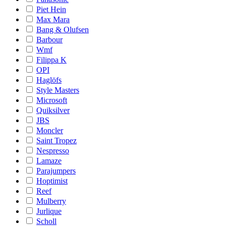
Piet Hein
Max Mara
Bang & Olufsen
Barbour
Wmf
Filippa K
OPI
Haglöfs
Style Masters
Microsoft
Quiksilver
JBS
Moncler
Saint Tropez
Nespresso
Lamaze
Parajumpers
Hoptimist
Reef
Mulberry
Jurlique
Scholl