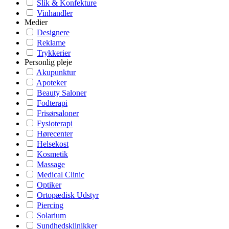
Slik & Konfekture
Vinhandler
Medier
Designere
Reklame
Trykkerier
Personlig pleje
Akupunktur
Apoteker
Beauty Saloner
Fodterapi
Frisørsaloner
Fysioterapi
Hørecenter
Helsekost
Kosmetik
Massage
Medical Clinic
Optiker
Ortopædisk Udstyr
Piercing
Solarium
Sundhedsklinikker