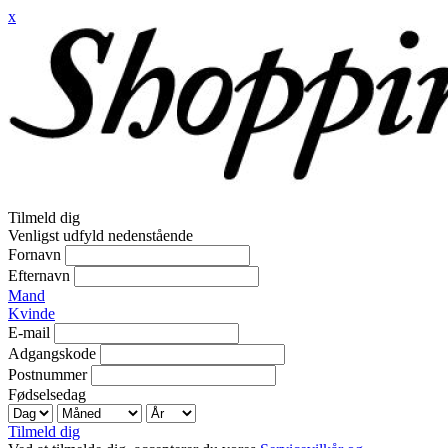
x
Tilmeld dig
Venligst udfyld nedenstående
Fornavn
Efternavn
Mand
Kvinde
E-mail
Adgangskode
Postnummer
Fødselsedag
Tilmeld dig