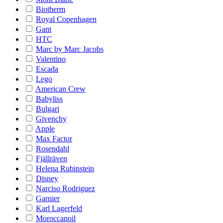
Biotherm
Royal Copenhagen
Gant
HTC
Marc by Marc Jacobs
Valentino
Escada
Lego
American Crew
Babyliss
Bulgari
Givenchy
Apple
Max Factor
Rosendahl
Fjällräven
Helena Rubinstein
Disney
Narciso Rodriguez
Garnier
Karl Lagerfeld
Moroccanoil