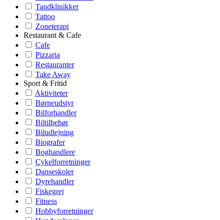
Tandklinikker
Tattoo
Zoneterapi
Restaurant & Cafe
Cafe
Pizzaria
Restauranter
Take Away
Sport & Fritid
Aktiviteter
Børneudstyr
Bilforhandler
Biltilbehør
Biludlejning
Biografer
Boghandlere
Cykelforretninger
Danseskoler
Dyrehandler
Fiskegrej
Fitness
Hobbyforretninger