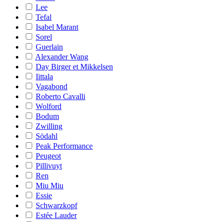
Lee
Tefal
Isabel Marant
Sorel
Guerlain
Alexander Wang
Day Birger et Mikkelsen
Iittala
Vagabond
Roberto Cavalli
Wolford
Bodum
Zwilling
Södahl
Peak Performance
Peugeot
Pillivuyt
Ren
Miu Miu
Essie
Schwarzkopf
Estée Lauder