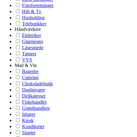
Fotoforretninger
Hifi & Tv
Husholding
Telebutikker
Håndværkere
Elektriker
Glarmester
Låsesmede
Tømrer
VVS
Mad & Vin
Bagerier
Catering
Chokoladebutik
Dagligvarer
Delikatesser
Fiskehandler
Grønthandlere
Isbarer
Kiosk
Konditorier
Slagter