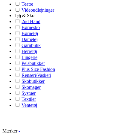
Teatre
Videoudlejninger
Tøj & Sko
2nd Hand
Børnesko
Børnetøj
Dametøj
Garnbutik
Herretøj
Lingerie
Pelsbutikker
Plus Size Fashion
Renseri/Vaskeri
Skobutikker
Skomager
Systuer
Textiler
Ventetøj
Mærker
-