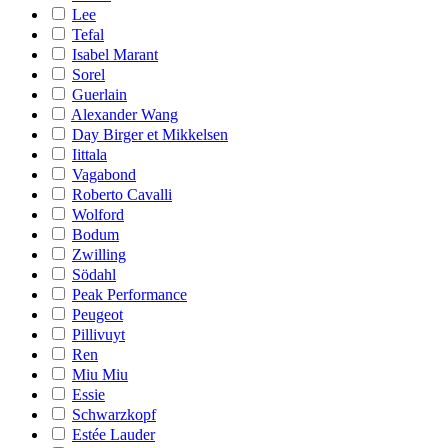
Lee
Tefal
Isabel Marant
Sorel
Guerlain
Alexander Wang
Day Birger et Mikkelsen
Iittala
Vagabond
Roberto Cavalli
Wolford
Bodum
Zwilling
Södahl
Peak Performance
Peugeot
Pillivuyt
Ren
Miu Miu
Essie
Schwarzkopf
Estée Lauder