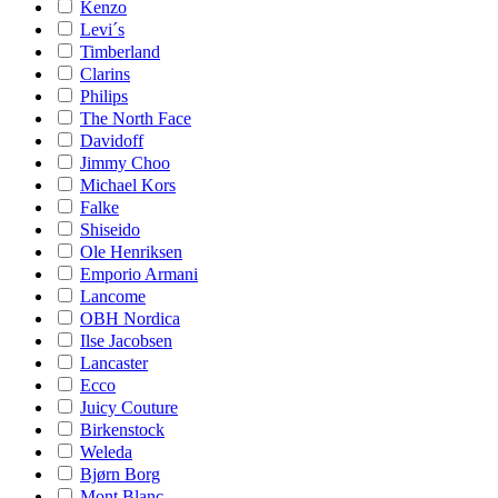
Kenzo
Levi´s
Timberland
Clarins
Philips
The North Face
Davidoff
Jimmy Choo
Michael Kors
Falke
Shiseido
Ole Henriksen
Emporio Armani
Lancome
OBH Nordica
Ilse Jacobsen
Lancaster
Ecco
Juicy Couture
Birkenstock
Weleda
Bjørn Borg
Mont Blanc