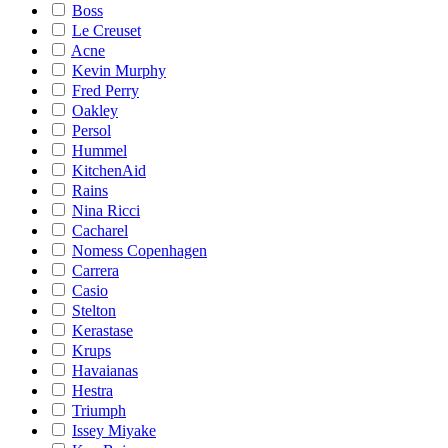
Boss
Le Creuset
Acne
Kevin Murphy
Fred Perry
Oakley
Persol
Hummel
KitchenAid
Rains
Nina Ricci
Cacharel
Nomess Copenhagen
Carrera
Casio
Stelton
Kerastase
Krups
Havaianas
Hestra
Triumph
Issey Miyake