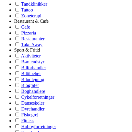
Tandklinikker
Tattoo
Zoneterapi
Restaurant & Cafe
Cafe
Pizzaria
Restauranter
Take Away
Sport & Fritid
Aktiviteter
Børneudstyr
Bilforhandler
Biltilbehør
Biludlejning
Biografer
Boghandlere
Cykelforretninger
Danseskoler
Dyrehandler
Fiskegrej
Fitness
Hobbyforretninger