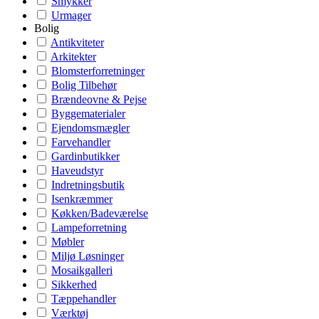
Smykker
Urmager
Bolig
Antikviteter
Arkitekter
Blomsterforretninger
Bolig Tilbehør
Brændeovne & Pejse
Byggematerialer
Ejendomsmægler
Farvehandler
Gardinbutikker
Haveudstyr
Indretningsbutik
Isenkræmmer
Køkken/Badeværelse
Lampeforretning
Møbler
Miljø Løsninger
Mosaikgalleri
Sikkerhed
Tæppehandler
Værktøj