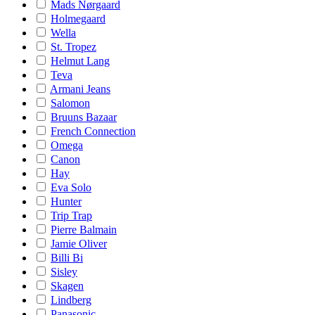
Mads Nørgaard
Holmegaard
Wella
St. Tropez
Helmut Lang
Teva
Armani Jeans
Salomon
Bruuns Bazaar
French Connection
Omega
Canon
Hay
Eva Solo
Hunter
Trip Trap
Pierre Balmain
Jamie Oliver
Billi Bi
Sisley
Skagen
Lindberg
Panasonic