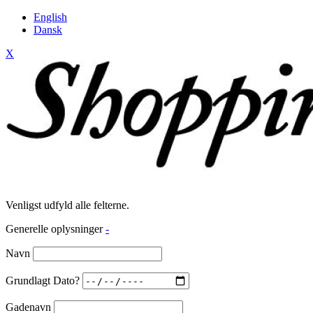
English
Dansk
X
Venligst udfyld alle felterne.
Generelle oplysninger
-
Navn
Grundlagt Dato?
Gadenavn