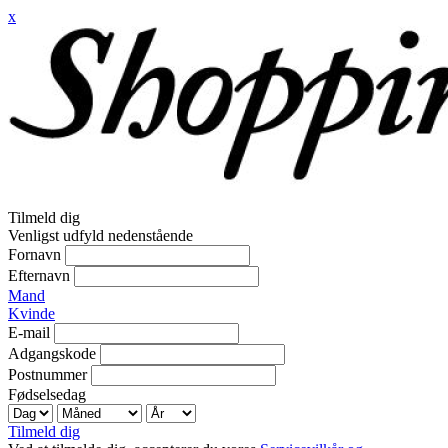
x
Tilmeld dig
Venligst udfyld nedenstående
Fornavn
Efternavn
Mand
Kvinde
E-mail
Adgangskode
Postnummer
Fødselsedag
Tilmeld dig