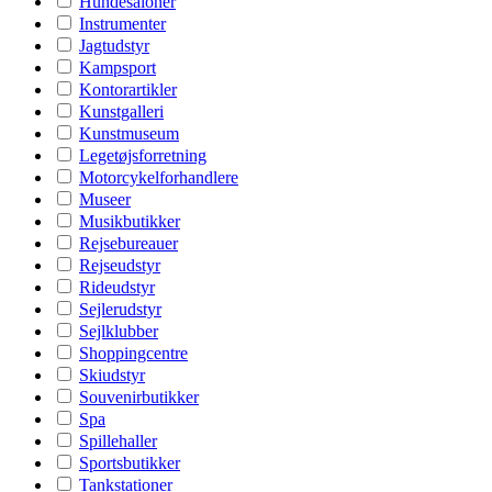
Hundesaloner
Instrumenter
Jagtudstyr
Kampsport
Kontorartikler
Kunstgalleri
Kunstmuseum
Legetøjsforretning
Motorcykelforhandlere
Museer
Musikbutikker
Rejsebureauer
Rejseudstyr
Rideudstyr
Sejlerudstyr
Sejlklubber
Shoppingcentre
Skiudstyr
Souvenirbutikker
Spa
Spillehaller
Sportsbutikker
Tankstationer