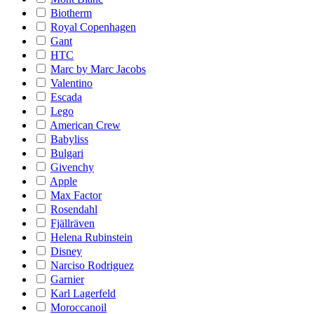
Biotherm
Royal Copenhagen
Gant
HTC
Marc by Marc Jacobs
Valentino
Escada
Lego
American Crew
Babyliss
Bulgari
Givenchy
Apple
Max Factor
Rosendahl
Fjällräven
Helena Rubinstein
Disney
Narciso Rodriguez
Garnier
Karl Lagerfeld
Moroccanoil