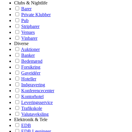
Clubs & Nightlife
Barer
Private Klubber
Pub
Stripbarer
Venues
Vinbarer
Diverse
Auktioner
Banker
Bedemænd
Forsikring
Gaveidéer
Hoteller
Indgravering
Konferencecenter
Kontorhotel
Leveringsservice
Trafikskole
Valutaveksling
Elektronik & Tele
EDB
EDB Løsninger