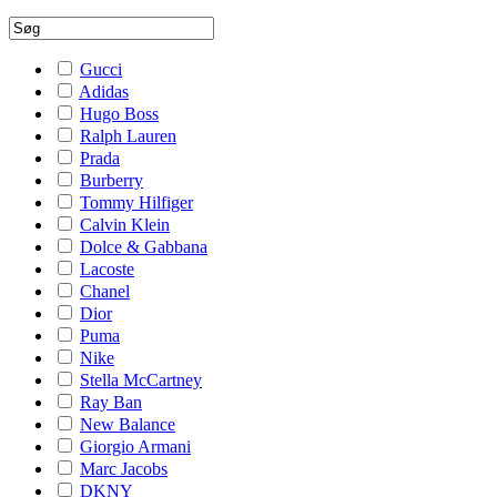
Gucci
Adidas
Hugo Boss
Ralph Lauren
Prada
Burberry
Tommy Hilfiger
Calvin Klein
Dolce & Gabbana
Lacoste
Chanel
Dior
Puma
Nike
Stella McCartney
Ray Ban
New Balance
Giorgio Armani
Marc Jacobs
DKNY