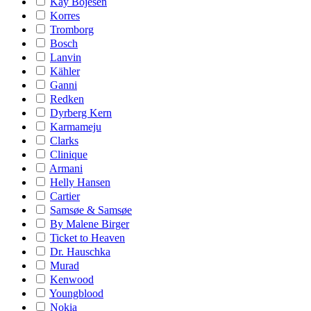
Kay Bojesen
Korres
Tromborg
Bosch
Lanvin
Kähler
Ganni
Redken
Dyrberg Kern
Karmameju
Clarks
Clinique
Armani
Helly Hansen
Cartier
Samsøe & Samsøe
By Malene Birger
Ticket to Heaven
Dr. Hauschka
Murad
Kenwood
Youngblood
Nokia