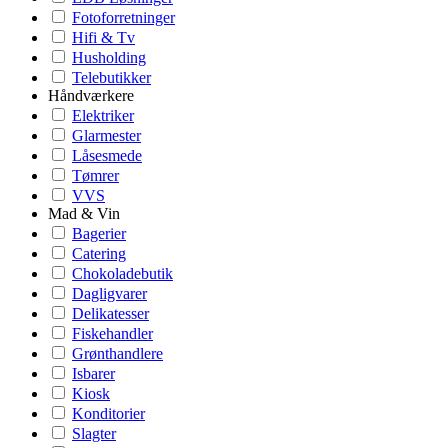
Fotoforretninger
Hifi & Tv
Husholding
Telebutikker
Håndværkere
Elektriker
Glarmester
Låsesmede
Tømrer
VVS
Mad & Vin
Bagerier
Catering
Chokoladebutik
Dagligvarer
Delikatesser
Fiskehandler
Grønthandlere
Isbarer
Kiosk
Konditorier
Slagter