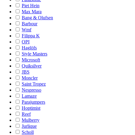
Piet Hein
Max Mara
Bang & Olufsen
Barbour
Wmf
Filippa K
OPI
Haglöfs
Style Masters
Microsoft
Quiksilver
JBS
Moncler
Saint Tropez
Nespresso
Lamaze
Parajumpers
Hoptimist
Reef
Mulberry
Jurlique
Scholl