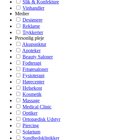
Slik & Konfekture
Vinhandler
Medier
Designere
Reklame
Trykkerier
Personlig pleje
Akupunktur
Apoteker
Beauty Saloner
Fodterapi
Frisørsaloner
Fysioterapi
Hørecenter
Helsekost
Kosmetik
Massage
Medical Clinic
Optiker
Ortopædisk Udstyr
Piercing
Solarium
Sundhedsklinikker