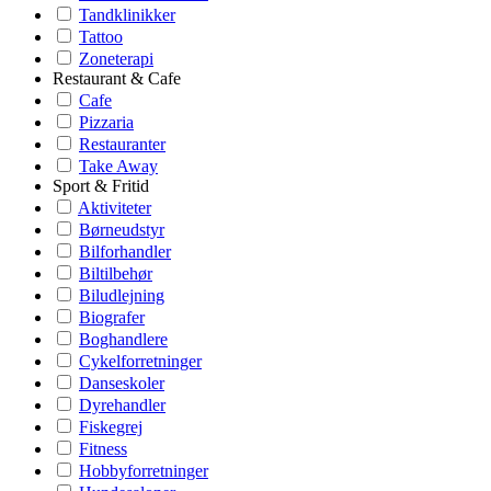
Tandklinikker
Tattoo
Zoneterapi
Restaurant & Cafe
Cafe
Pizzaria
Restauranter
Take Away
Sport & Fritid
Aktiviteter
Børneudstyr
Bilforhandler
Biltilbehør
Biludlejning
Biografer
Boghandlere
Cykelforretninger
Danseskoler
Dyrehandler
Fiskegrej
Fitness
Hobbyforretninger