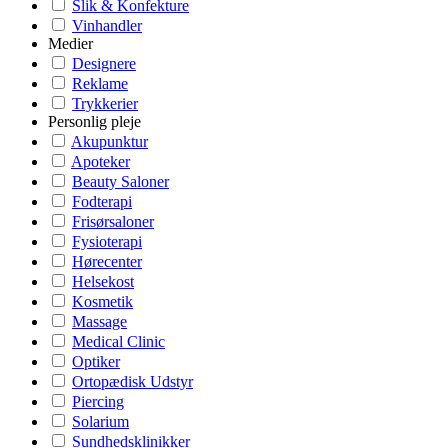
Slik & Konfekture
Vinhandler
Medier
Designere
Reklame
Trykkerier
Personlig pleje
Akupunktur
Apoteker
Beauty Saloner
Fodterapi
Frisørsaloner
Fysioterapi
Hørecenter
Helsekost
Kosmetik
Massage
Medical Clinic
Optiker
Ortopædisk Udstyr
Piercing
Solarium
Sundhedsklinikker