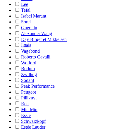
Lee
Tefal
Isabel Marant
Sorel
Guerlain
Alexander Wang
Day Birger et Mikkelsen
Iittala
Vagabond
Roberto Cavalli
Wolford
Bodum
Zwilling
Södahl
Peak Performance
Peugeot
Pillivuyt
Ren
Miu Miu
Essie
Schwarzkopf
Estée Lauder