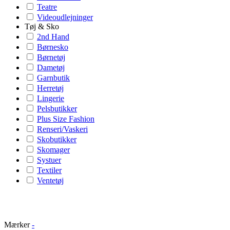
Teatre
Videoudlejninger
Tøj & Sko
2nd Hand
Børnesko
Børnetøj
Dametøj
Garnbutik
Herretøj
Lingerie
Pelsbutikker
Plus Size Fashion
Renseri/Vaskeri
Skobutikker
Skomager
Systuer
Textiler
Ventetøj
Mærker
-