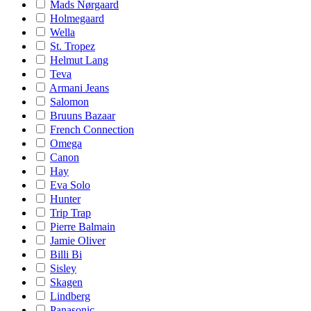
Mads Nørgaard
Holmegaard
Wella
St. Tropez
Helmut Lang
Teva
Armani Jeans
Salomon
Bruuns Bazaar
French Connection
Omega
Canon
Hay
Eva Solo
Hunter
Trip Trap
Pierre Balmain
Jamie Oliver
Billi Bi
Sisley
Skagen
Lindberg
Panasonic