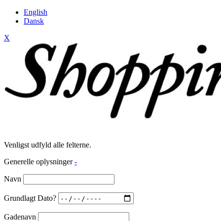
English
Dansk
X
Venligst udfyld alle felterne.
Generelle oplysninger
-
Navn
Grundlagt Dato?
Gadenavn