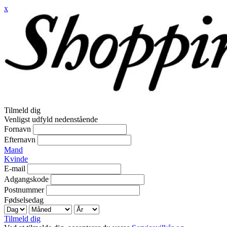
x
Tilmeld dig
Venligst udfyld nedenstående
Fornavn
Efternavn
Mand
Kvinde
E-mail
Adgangskode
Postnummer
Fødselsedag
Tilmeld dig