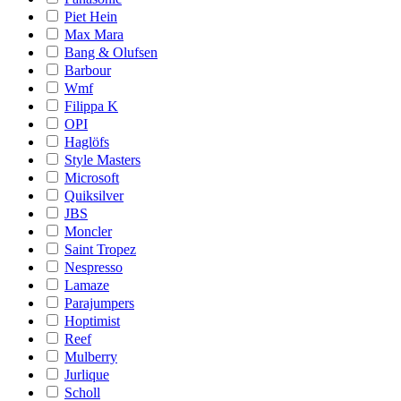
Piet Hein
Max Mara
Bang & Olufsen
Barbour
Wmf
Filippa K
OPI
Haglöfs
Style Masters
Microsoft
Quiksilver
JBS
Moncler
Saint Tropez
Nespresso
Lamaze
Parajumpers
Hoptimist
Reef
Mulberry
Jurlique
Scholl