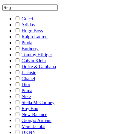
Gucci
Adidas
Hugo Boss
Ralph Lauren
Prada
Burberry
Tommy Hilfiger
Calvin Klein
Dolce & Gabbana
Lacoste
Chanel
Dior
Puma
Nike
Stella McCartney
Ray Ban
New Balance
Giorgio Armani
Marc Jacobs
DKNY