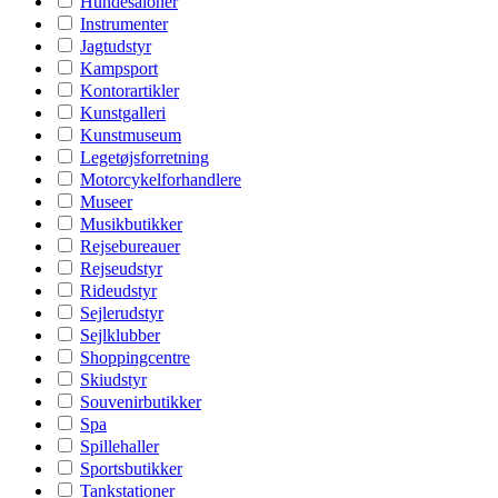
Hundesaloner
Instrumenter
Jagtudstyr
Kampsport
Kontorartikler
Kunstgalleri
Kunstmuseum
Legetøjsforretning
Motorcykelforhandlere
Museer
Musikbutikker
Rejsebureauer
Rejseudstyr
Rideudstyr
Sejlerudstyr
Sejlklubber
Shoppingcentre
Skiudstyr
Souvenirbutikker
Spa
Spillehaller
Sportsbutikker
Tankstationer