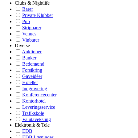
Clubs & Nightlife
Barer
Private Klubber
Pub
Stripbarer
Venues
Vinbarer
Diverse
Auktioner
Banker
Bedemænd
Forsikring
Gaveidéer
Hoteller
Indgravering
Konferencecenter
Kontorhotel
Leveringsservice
Trafikskole
Valutaveksling
Elektronik & Tele
EDB
EDB Løsninger