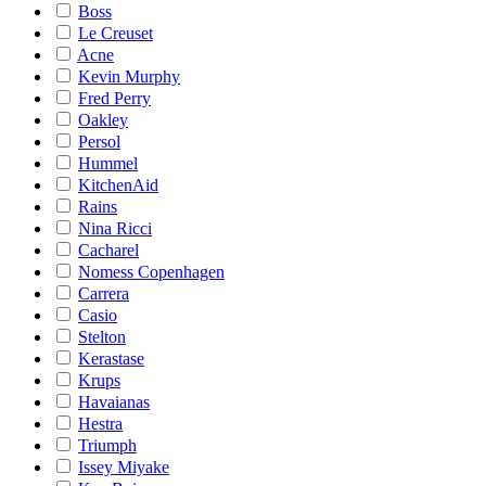
Boss
Le Creuset
Acne
Kevin Murphy
Fred Perry
Oakley
Persol
Hummel
KitchenAid
Rains
Nina Ricci
Cacharel
Nomess Copenhagen
Carrera
Casio
Stelton
Kerastase
Krups
Havaianas
Hestra
Triumph
Issey Miyake