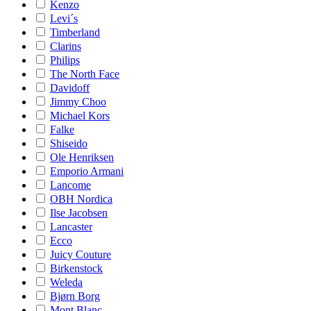
Kenzo
Levi´s
Timberland
Clarins
Philips
The North Face
Davidoff
Jimmy Choo
Michael Kors
Falke
Shiseido
Ole Henriksen
Emporio Armani
Lancome
OBH Nordica
Ilse Jacobsen
Lancaster
Ecco
Juicy Couture
Birkenstock
Weleda
Bjørn Borg
Mont Blanc