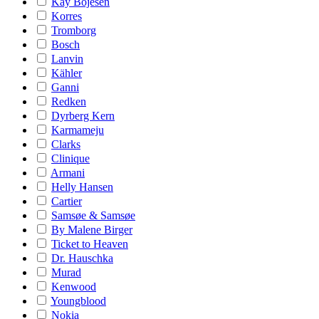
Kay Bojesen
Korres
Tromborg
Bosch
Lanvin
Kähler
Ganni
Redken
Dyrberg Kern
Karmameju
Clarks
Clinique
Armani
Helly Hansen
Cartier
Samsøe & Samsøe
By Malene Birger
Ticket to Heaven
Dr. Hauschka
Murad
Kenwood
Youngblood
Nokia