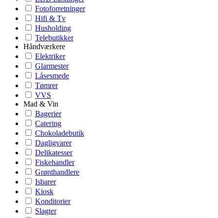
Fotoforretninger
Hifi & Tv
Husholding
Telebutikker
Håndværkere
Elektriker
Glarmester
Låsesmede
Tømrer
VVS
Mad & Vin
Bagerier
Catering
Chokoladebutik
Dagligvarer
Delikatesser
Fiskehandler
Grønthandlere
Isbarer
Kiosk
Konditorier
Slagter