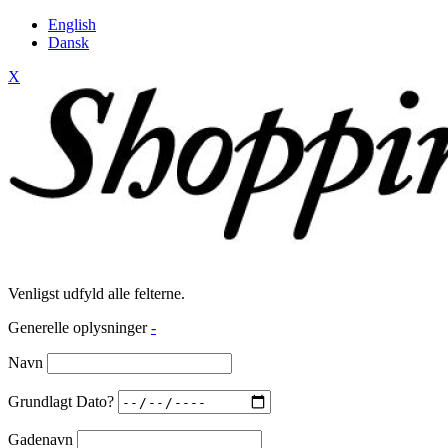
English
Dansk
X
Venligst udfyld alle felterne.
Generelle oplysninger
-
Navn
Grundlagt Dato?
Gadenavn