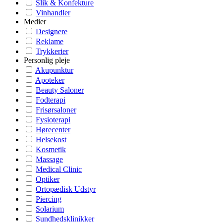
Slik & Konfekture
Vinhandler
Medier
Designere
Reklame
Trykkerier
Personlig pleje
Akupunktur
Apoteker
Beauty Saloner
Fodterapi
Frisørsaloner
Fysioterapi
Hørecenter
Helsekost
Kosmetik
Massage
Medical Clinic
Optiker
Ortopædisk Udstyr
Piercing
Solarium
Sundhedsklinikker