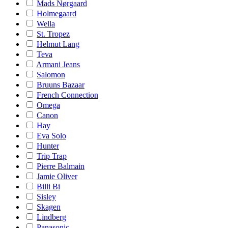
Mads Nørgaard
Holmegaard
Wella
St. Tropez
Helmut Lang
Teva
Armani Jeans
Salomon
Bruuns Bazaar
French Connection
Omega
Canon
Hay
Eva Solo
Hunter
Trip Trap
Pierre Balmain
Jamie Oliver
Billi Bi
Sisley
Skagen
Lindberg
Panasonic