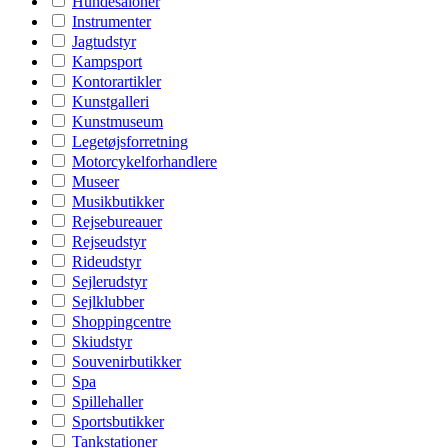
Hundesaloner
Instrumenter
Jagtudstyr
Kampsport
Kontorartikler
Kunstgalleri
Kunstmuseum
Legetøjsforretning
Motorcykelforhandlere
Museer
Musikbutikker
Rejsebureauer
Rejseudstyr
Rideudstyr
Sejlerudstyr
Sejlklubber
Shoppingcentre
Skiudstyr
Souvenirbutikker
Spa
Spillehaller
Sportsbutikker
Tankstationer