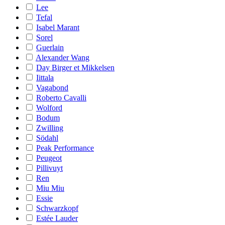
Lee
Tefal
Isabel Marant
Sorel
Guerlain
Alexander Wang
Day Birger et Mikkelsen
Iittala
Vagabond
Roberto Cavalli
Wolford
Bodum
Zwilling
Södahl
Peak Performance
Peugeot
Pillivuyt
Ren
Miu Miu
Essie
Schwarzkopf
Estée Lauder