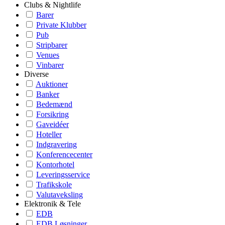
Clubs & Nightlife
Barer
Private Klubber
Pub
Stripbarer
Venues
Vinbarer
Diverse
Auktioner
Banker
Bedemænd
Forsikring
Gaveidéer
Hoteller
Indgravering
Konferencecenter
Kontorhotel
Leveringsservice
Trafikskole
Valutaveksling
Elektronik & Tele
EDB
EDB Løsninger