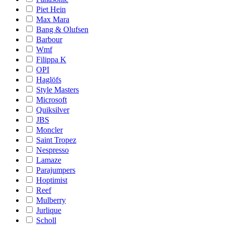
Piet Hein
Max Mara
Bang & Olufsen
Barbour
Wmf
Filippa K
OPI
Haglöfs
Style Masters
Microsoft
Quiksilver
JBS
Moncler
Saint Tropez
Nespresso
Lamaze
Parajumpers
Hoptimist
Reef
Mulberry
Jurlique
Scholl