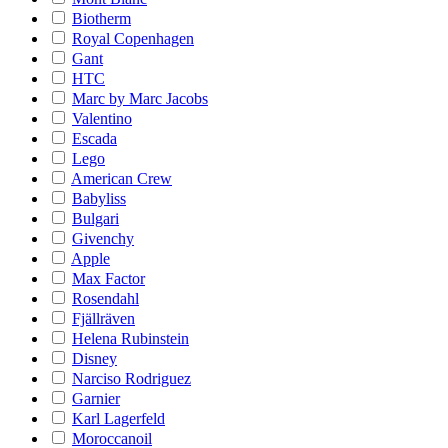
Biotherm
Royal Copenhagen
Gant
HTC
Marc by Marc Jacobs
Valentino
Escada
Lego
American Crew
Babyliss
Bulgari
Givenchy
Apple
Max Factor
Rosendahl
Fjällräven
Helena Rubinstein
Disney
Narciso Rodriguez
Garnier
Karl Lagerfeld
Moroccanoil