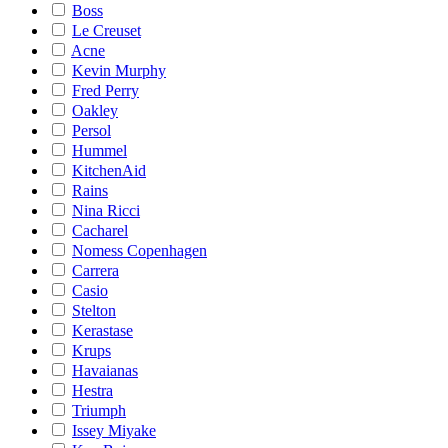
Boss
Le Creuset
Acne
Kevin Murphy
Fred Perry
Oakley
Persol
Hummel
KitchenAid
Rains
Nina Ricci
Cacharel
Nomess Copenhagen
Carrera
Casio
Stelton
Kerastase
Krups
Havaianas
Hestra
Triumph
Issey Miyake