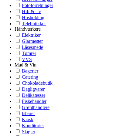
Fotoforretninger
Hifi & Tv
Husholding
Telebutikker
Håndværkere
Elektriker
Glarmester
Låsesmede
Tømrer
VVS
Mad & Vin
Bagerier
Catering
Chokoladebutik
Dagligvarer
Delikatesser
Fiskehandler
Grønthandlere
Isbarer
Kiosk
Konditorier
Slagter