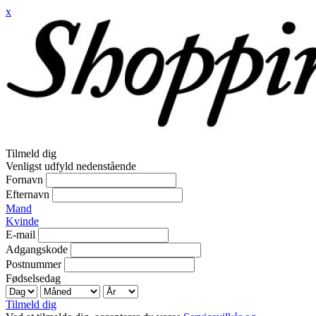
x
Tilmeld dig
Venligst udfyld nedenstående
Fornavn
Efternavn
Mand
Kvinde
E-mail
Adgangskode
Postnummer
Fødselsedag
Tilmeld dig