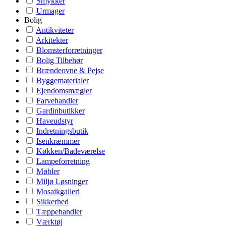
Smykker
Urmager
Bolig
Antikviteter
Arkitekter
Blomsterforretninger
Bolig Tilbehør
Brændeovne & Pejse
Byggematerialer
Ejendomsmægler
Farvehandler
Gardinbutikker
Haveudstyr
Indretningsbutik
Isenkræmmer
Køkken/Badeværelse
Lampeforretning
Møbler
Miljø Løsninger
Mosaikgalleri
Sikkerhed
Tæppehandler
Værktøj