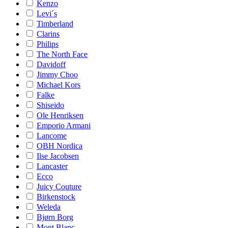
Kenzo
Levi´s
Timberland
Clarins
Philips
The North Face
Davidoff
Jimmy Choo
Michael Kors
Falke
Shiseido
Ole Henriksen
Emporio Armani
Lancome
OBH Nordica
Ilse Jacobsen
Lancaster
Ecco
Juicy Couture
Birkenstock
Weleda
Bjørn Borg
Mont Blanc