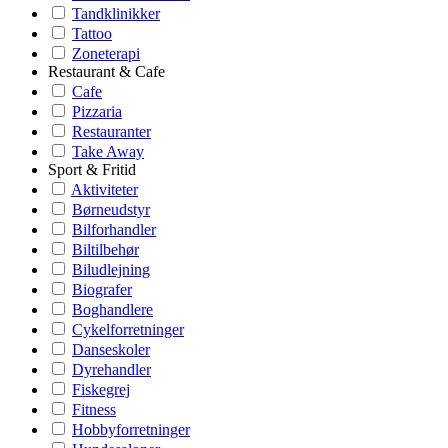
Tandklinikker
Tattoo
Zoneterapi
Restaurant & Cafe
Cafe
Pizzaria
Restauranter
Take Away
Sport & Fritid
Aktiviteter
Børneudstyr
Bilforhandler
Biltilbehør
Biludlejning
Biografer
Boghandlere
Cykelforretninger
Danseskoler
Dyrehandler
Fiskegrej
Fitness
Hobbyforretninger