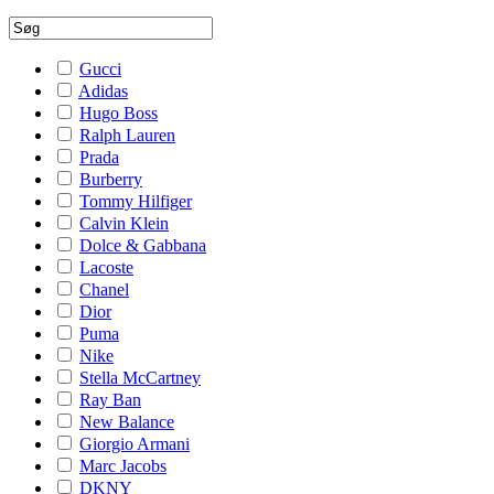
Gucci
Adidas
Hugo Boss
Ralph Lauren
Prada
Burberry
Tommy Hilfiger
Calvin Klein
Dolce & Gabbana
Lacoste
Chanel
Dior
Puma
Nike
Stella McCartney
Ray Ban
New Balance
Giorgio Armani
Marc Jacobs
DKNY