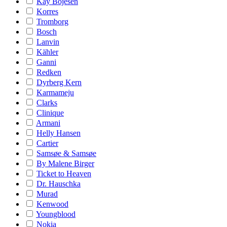
Kay Bojesen
Korres
Tromborg
Bosch
Lanvin
Kähler
Ganni
Redken
Dyrberg Kern
Karmameju
Clarks
Clinique
Armani
Helly Hansen
Cartier
Samsøe & Samsøe
By Malene Birger
Ticket to Heaven
Dr. Hauschka
Murad
Kenwood
Youngblood
Nokia