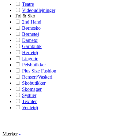
Teatre
Videoudlejninger
Tøj & Sko
2nd Hand
Børnesko
Børnetøj
Dametøj
Garnbutik
Herretøj
Lingerie
Pelsbutikker
Plus Size Fashion
Renseri/Vaskeri
Skobutikker
Skomager
Systuer
Textiler
Ventetøj
Mærker
-