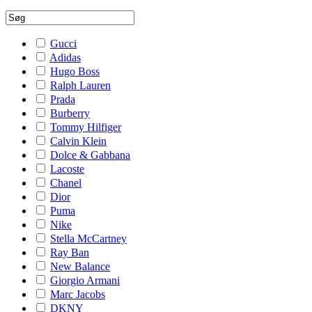
Gucci
Adidas
Hugo Boss
Ralph Lauren
Prada
Burberry
Tommy Hilfiger
Calvin Klein
Dolce & Gabbana
Lacoste
Chanel
Dior
Puma
Nike
Stella McCartney
Ray Ban
New Balance
Giorgio Armani
Marc Jacobs
DKNY