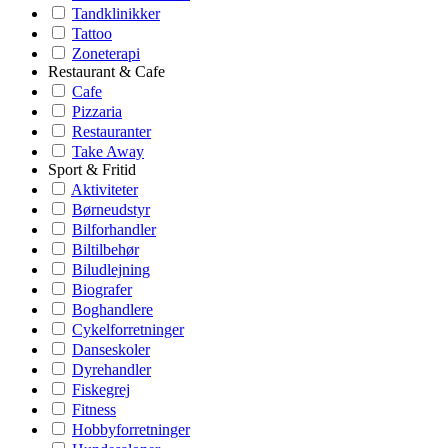
Tandklinikker
Tattoo
Zoneterapi
Restaurant & Cafe
Cafe
Pizzaria
Restauranter
Take Away
Sport & Fritid
Aktiviteter
Børneudstyr
Bilforhandler
Biltilbehør
Biludlejning
Biografer
Boghandlere
Cykelforretninger
Danseskoler
Dyrehandler
Fiskegrej
Fitness
Hobbyforretninger