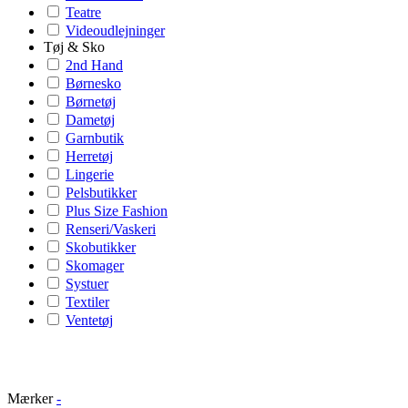
Teatre
Videoudlejninger
Tøj & Sko
2nd Hand
Børnesko
Børnetøj
Dametøj
Garnbutik
Herretøj
Lingerie
Pelsbutikker
Plus Size Fashion
Renseri/Vaskeri
Skobutikker
Skomager
Systuer
Textiler
Ventetøj
Mærker
-