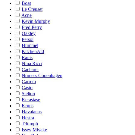
Boss
Le Creuset
Acne
Kevin Murphy
Fred Perry
Oakley
Persol
Hummel
KitchenAid
Rains
Nina Ricci
Cacharel
Nomess Copenhagen
Carrera
Casio
Stelton
Kerastase
Krups
Havaianas
Hestra
Triumph
Issey Miyake