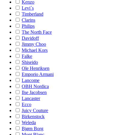
Kenzo
Levi´s
Timberland
Clarins
Philips
The North Face
Davidoff
Jimmy Choo
Michael Kors
Falke
Shiseido
Ole Henriksen
Emporio Armani
Lancome
OBH Nordica
Ilse Jacobsen
Lancaster
Ecco
Juicy Couture
Birkenstock
Weleda
Bjørn Borg
Mont Blanc