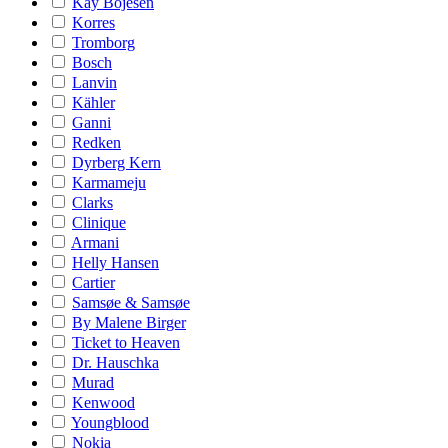
Kay Bojesen
Korres
Tromborg
Bosch
Lanvin
Kähler
Ganni
Redken
Dyrberg Kern
Karmameju
Clarks
Clinique
Armani
Helly Hansen
Cartier
Samsøe & Samsøe
By Malene Birger
Ticket to Heaven
Dr. Hauschka
Murad
Kenwood
Youngblood
Nokia