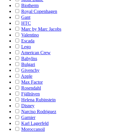
Biotherm
Royal Copenhagen
Gant
HTC
Marc by Marc Jacobs
Valentino
Escada
Lego
American Crew
Babyliss
Bulgari
Givenchy
Apple
Max Factor
Rosendahl
Fjällräven
Helena Rubinstein
Disney
Narciso Rodriguez
Garnier
Karl Lagerfeld
Moroccanoil