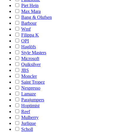
Piet Hein
Max Mara
Bang & Olufsen
Barbour
Wmf
Filippa K
OPI
Haglöfs
Style Masters
Microsoft
Quiksilver
JBS
Moncler
Saint Tropez
Nespresso
Lamaze
Parajumpers
Hoptimist
Reef
Mulberry
Jurlique
Scholl