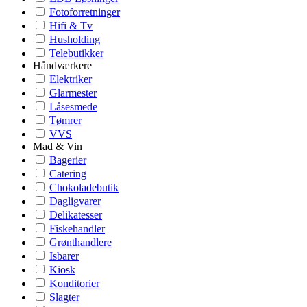
Fotoforretninger
Hifi & Tv
Husholding
Telebutikker
Håndværkere
Elektriker
Glarmester
Låsesmede
Tømrer
VVS
Mad & Vin
Bagerier
Catering
Chokoladebutik
Dagligvarer
Delikatesser
Fiskehandler
Grønthandlere
Isbarer
Kiosk
Konditorier
Slagter