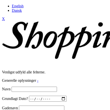
English
Dansk
X
Venligst udfyld alle felterne.
Generelle oplysninger
-
Navn
Grundlagt Dato?
Gadenavn