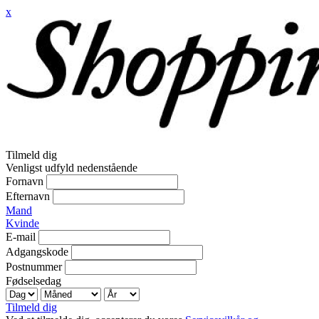
x
Tilmeld dig
Venligst udfyld nedenstående
Fornavn
Efternavn
Mand
Kvinde
E-mail
Adgangskode
Postnummer
Fødselsedag
Tilmeld dig