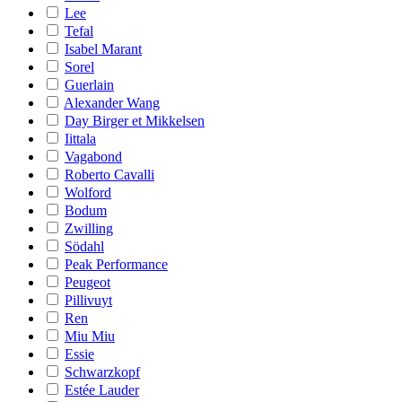
Lee
Tefal
Isabel Marant
Sorel
Guerlain
Alexander Wang
Day Birger et Mikkelsen
Iittala
Vagabond
Roberto Cavalli
Wolford
Bodum
Zwilling
Södahl
Peak Performance
Peugeot
Pillivuyt
Ren
Miu Miu
Essie
Schwarzkopf
Estée Lauder