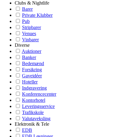
Clubs & Nightlife
Barer
Private Klubber
Pub
Stripbarer
Venues
Vinbarer
Diverse
Auktioner
Banker
Bedemænd
Forsikring
Gaveidéer
Hoteller
Indgravering
Konferencecenter
Kontorhotel
Leveringsservice
Trafikskole
Valutaveksling
Elektronik & Tele
EDB
EDB Løsninger