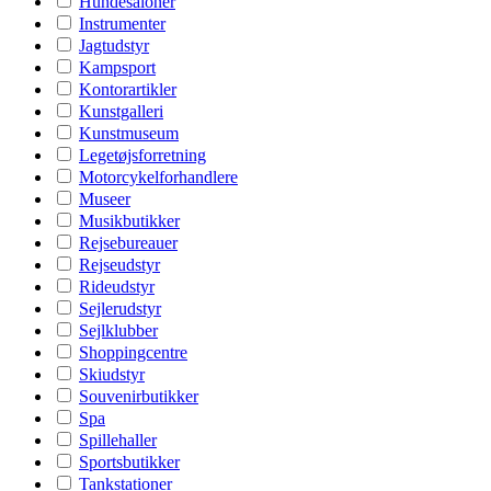
Hundesaloner
Instrumenter
Jagtudstyr
Kampsport
Kontorartikler
Kunstgalleri
Kunstmuseum
Legetøjsforretning
Motorcykelforhandlere
Museer
Musikbutikker
Rejsebureauer
Rejseudstyr
Rideudstyr
Sejlerudstyr
Sejlklubber
Shoppingcentre
Skiudstyr
Souvenirbutikker
Spa
Spillehaller
Sportsbutikker
Tankstationer