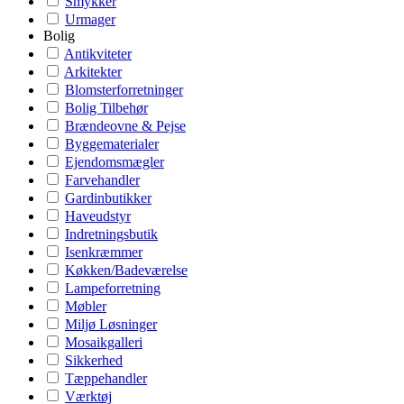
Smykker
Urmager
Bolig
Antikviteter
Arkitekter
Blomsterforretninger
Bolig Tilbehør
Brændeovne & Pejse
Byggematerialer
Ejendomsmægler
Farvehandler
Gardinbutikker
Haveudstyr
Indretningsbutik
Isenkræmmer
Køkken/Badeværelse
Lampeforretning
Møbler
Miljø Løsninger
Mosaikgalleri
Sikkerhed
Tæppehandler
Værktøj