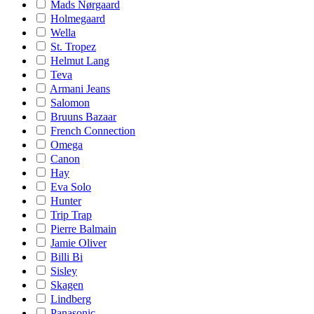
Mads Nørgaard
Holmegaard
Wella
St. Tropez
Helmut Lang
Teva
Armani Jeans
Salomon
Bruuns Bazaar
French Connection
Omega
Canon
Hay
Eva Solo
Hunter
Trip Trap
Pierre Balmain
Jamie Oliver
Billi Bi
Sisley
Skagen
Lindberg
Panasonic