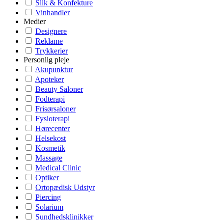
Slik & Konfekture
Vinhandler
Medier
Designere
Reklame
Trykkerier
Personlig pleje
Akupunktur
Apoteker
Beauty Saloner
Fodterapi
Frisørsaloner
Fysioterapi
Hørecenter
Helsekost
Kosmetik
Massage
Medical Clinic
Optiker
Ortopædisk Udstyr
Piercing
Solarium
Sundhedsklinikker