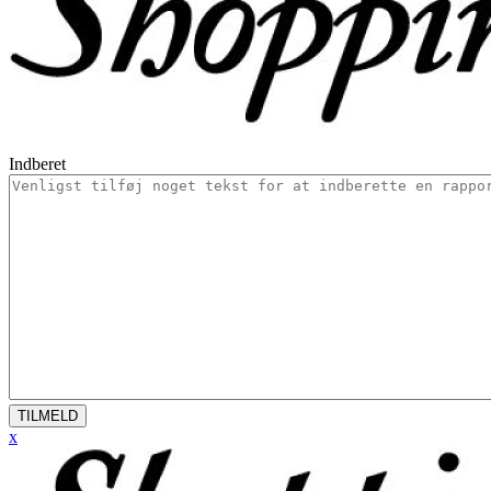
Indberet
TILMELD
x