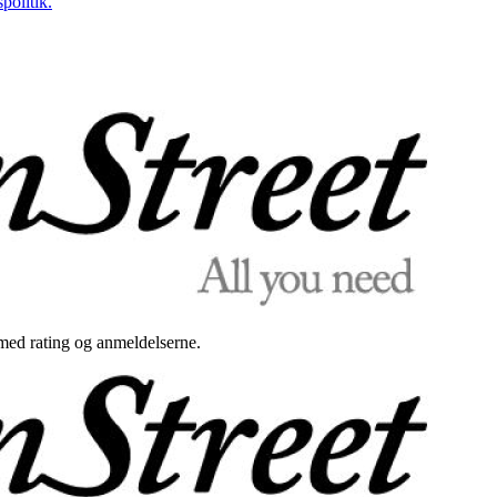
politik.
med rating og anmeldelserne.