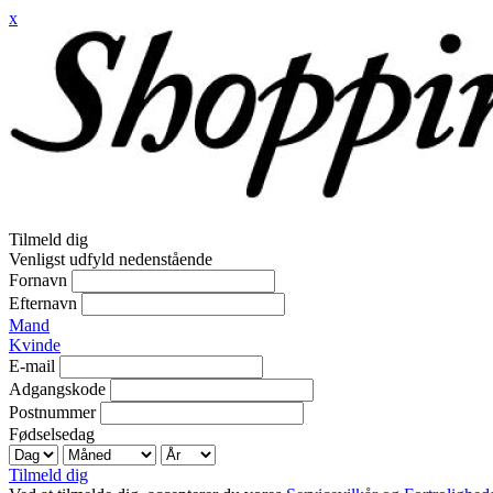
x
Tilmeld dig
Venligst udfyld nedenstående
Fornavn
Efternavn
Mand
Kvinde
E-mail
Adgangskode
Postnummer
Fødselsedag
Tilmeld dig