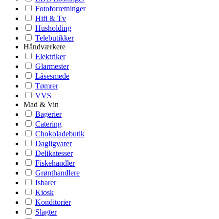
Fotoforretninger
Hifi & Tv
Husholding
Telebutikker
Håndværkere
Elektriker
Glarmester
Låsesmede
Tømrer
VVS
Mad & Vin
Bagerier
Catering
Chokoladebutik
Dagligvarer
Delikatesser
Fiskehandler
Grønthandlere
Isbarer
Kiosk
Konditorier
Slagter