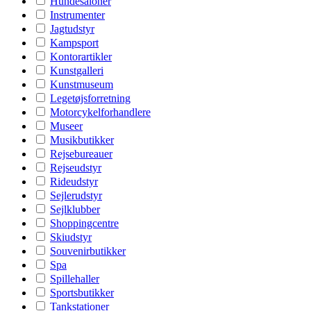
Hundesaloner
Instrumenter
Jagtudstyr
Kampsport
Kontorartikler
Kunstgalleri
Kunstmuseum
Legetøjsforretning
Motorcykelforhandlere
Museer
Musikbutikker
Rejsebureauer
Rejseudstyr
Rideudstyr
Sejlerudstyr
Sejlklubber
Shoppingcentre
Skiudstyr
Souvenirbutikker
Spa
Spillehaller
Sportsbutikker
Tankstationer