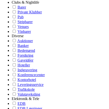
Clubs & Nightlife
Barer
Private Klubber
Pub
Stripbarer
Venues
Vinbarer
Diverse
Auktioner
Banker
Bedemænd
Forsikring
Gaveidéer
Hoteller
Indgravering
Konferencecenter
Kontorhotel
Leveringsservice
Trafikskole
Valutaveksling
Elektronik & Tele
EDB
EDB Løsninger