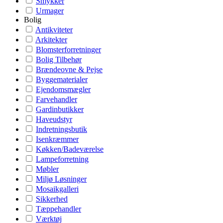
Smykker
Urmager
Bolig
Antikviteter
Arkitekter
Blomsterforretninger
Bolig Tilbehør
Brændeovne & Pejse
Byggematerialer
Ejendomsmægler
Farvehandler
Gardinbutikker
Haveudstyr
Indretningsbutik
Isenkræmmer
Køkken/Badeværelse
Lampeforretning
Møbler
Miljø Løsninger
Mosaikgalleri
Sikkerhed
Tæppehandler
Værktøj