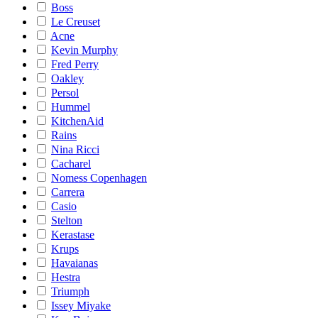
Boss
Le Creuset
Acne
Kevin Murphy
Fred Perry
Oakley
Persol
Hummel
KitchenAid
Rains
Nina Ricci
Cacharel
Nomess Copenhagen
Carrera
Casio
Stelton
Kerastase
Krups
Havaianas
Hestra
Triumph
Issey Miyake