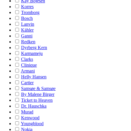
Kay Bojesen
Korres
Tromborg
Bosch
Lanvin
Kähler
Ganni
Redken
Dyrberg Kern
Karmameju
Clarks
Clinique
Armani
Helly Hansen
Cartier
Samsøe & Samsøe
By Malene Birger
Ticket to Heaven
Dr. Hauschka
Murad
Kenwood
Youngblood
Nokia