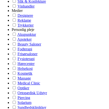
Slik & Konfekture
Vinhandler
Medier
Designere
Reklame
Trykkerier
Personlig pleje
Akupunktur
Apoteker
Beauty Saloner
Fodterapi
Frisørsaloner
Fysioterapi
Hørecenter
Helsekost
Kosmetik
Massage
Medical Clinic
Optiker
Ortopædisk Udstyr
Piercing
Solarium
Sundhedsklinikker