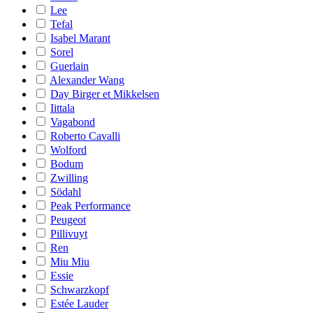
Lee
Tefal
Isabel Marant
Sorel
Guerlain
Alexander Wang
Day Birger et Mikkelsen
Iittala
Vagabond
Roberto Cavalli
Wolford
Bodum
Zwilling
Södahl
Peak Performance
Peugeot
Pillivuyt
Ren
Miu Miu
Essie
Schwarzkopf
Estée Lauder