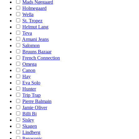
Mads Nørgaard
Holmegaard
Wella
St. Tropez
Helmut Lang
Teva
Armani Jeans
Salomon
Bruuns Bazaar
French Connection
Omega
Canon
Hay
Eva Solo
Hunter
Trip Trap
Pierre Balmain
Jamie Oliver
Billi Bi
Sisley
Skagen
Lindberg
Panasonic