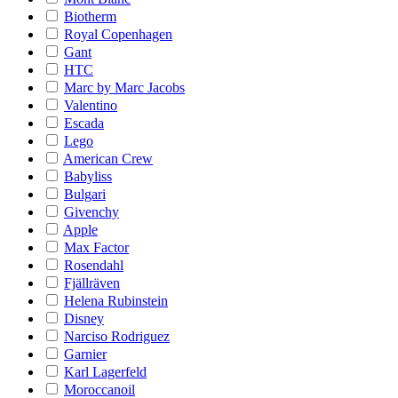
Biotherm
Royal Copenhagen
Gant
HTC
Marc by Marc Jacobs
Valentino
Escada
Lego
American Crew
Babyliss
Bulgari
Givenchy
Apple
Max Factor
Rosendahl
Fjällräven
Helena Rubinstein
Disney
Narciso Rodriguez
Garnier
Karl Lagerfeld
Moroccanoil