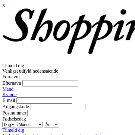
x
Tilmeld dig
Venligst udfyld nedenstående
Fornavn
Efternavn
Mand
Kvinde
E-mail
Adgangskode
Postnummer
Fødselsedag
Tilmeld dig