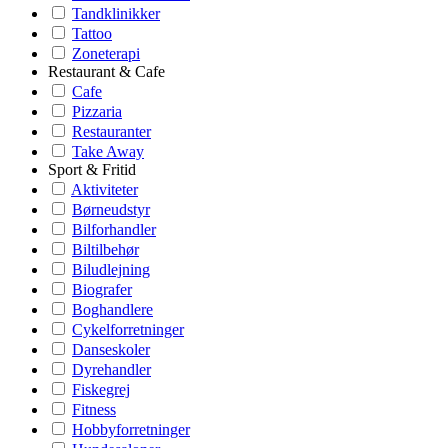
Tandklinikker
Tattoo
Zoneterapi
Restaurant & Cafe
Cafe
Pizzaria
Restauranter
Take Away
Sport & Fritid
Aktiviteter
Børneudstyr
Bilforhandler
Biltilbehør
Biludlejning
Biografer
Boghandlere
Cykelforretninger
Danseskoler
Dyrehandler
Fiskegrej
Fitness
Hobbyforretninger