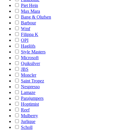
Piet Hein
Max Mara
Bang & Olufsen
Barbour
Wmf
Filippa K
OPI
Haglöfs
Style Masters
Microsoft
Quiksilver
JBS
Moncler
Saint Tropez
Nespresso
Lamaze
Parajumpers
Hoptimist
Reef
Mulberry
Jurlique
Scholl