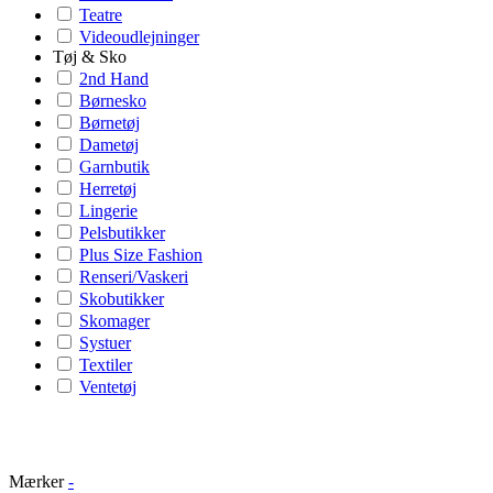
Teatre
Videoudlejninger
Tøj & Sko
2nd Hand
Børnesko
Børnetøj
Dametøj
Garnbutik
Herretøj
Lingerie
Pelsbutikker
Plus Size Fashion
Renseri/Vaskeri
Skobutikker
Skomager
Systuer
Textiler
Ventetøj
Mærker
-