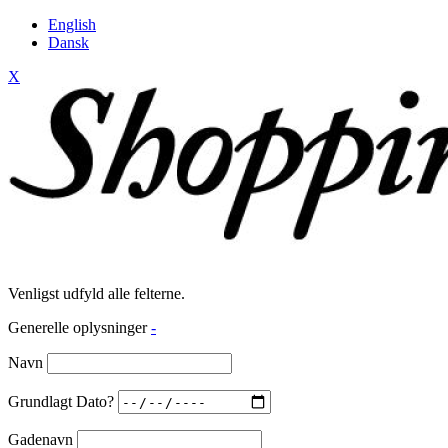
English
Dansk
X
Venligst udfyld alle felterne.
Generelle oplysninger
-
Navn
Grundlagt Dato?
Gadenavn