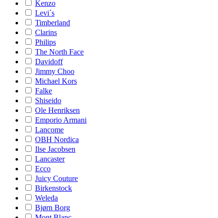
Kenzo
Levi´s
Timberland
Clarins
Philips
The North Face
Davidoff
Jimmy Choo
Michael Kors
Falke
Shiseido
Ole Henriksen
Emporio Armani
Lancome
OBH Nordica
Ilse Jacobsen
Lancaster
Ecco
Juicy Couture
Birkenstock
Weleda
Bjørn Borg
Mont Blanc