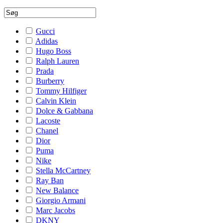
Gucci
Adidas
Hugo Boss
Ralph Lauren
Prada
Burberry
Tommy Hilfiger
Calvin Klein
Dolce & Gabbana
Lacoste
Chanel
Dior
Puma
Nike
Stella McCartney
Ray Ban
New Balance
Giorgio Armani
Marc Jacobs
DKNY