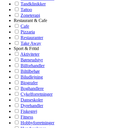
Tandklinikker
Tattoo
Zoneterapi
Restaurant & Cafe
Cafe
Pizzaria
Restauranter
Take Away
Sport & Fritid
Aktiviteter
Børneudstyr
Bilforhandler
Biltilbehør
Biludlejning
Biografer
Boghandlere
Cykelforretninger
Danseskoler
Dyrehandler
Fiskegrej
Fitness
Hobbyforretninger