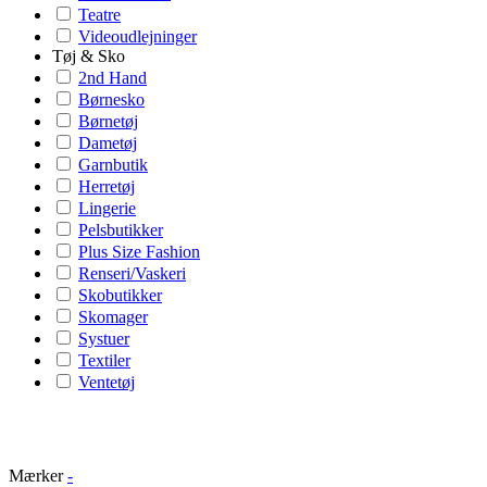
Teatre
Videoudlejninger
Tøj & Sko
2nd Hand
Børnesko
Børnetøj
Dametøj
Garnbutik
Herretøj
Lingerie
Pelsbutikker
Plus Size Fashion
Renseri/Vaskeri
Skobutikker
Skomager
Systuer
Textiler
Ventetøj
Mærker
-