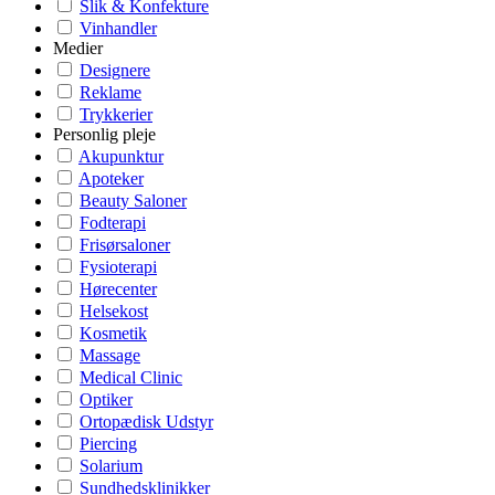
Slik & Konfekture
Vinhandler
Medier
Designere
Reklame
Trykkerier
Personlig pleje
Akupunktur
Apoteker
Beauty Saloner
Fodterapi
Frisørsaloner
Fysioterapi
Hørecenter
Helsekost
Kosmetik
Massage
Medical Clinic
Optiker
Ortopædisk Udstyr
Piercing
Solarium
Sundhedsklinikker