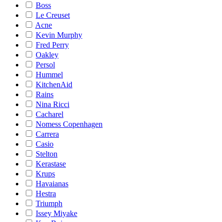
Boss
Le Creuset
Acne
Kevin Murphy
Fred Perry
Oakley
Persol
Hummel
KitchenAid
Rains
Nina Ricci
Cacharel
Nomess Copenhagen
Carrera
Casio
Stelton
Kerastase
Krups
Havaianas
Hestra
Triumph
Issey Miyake