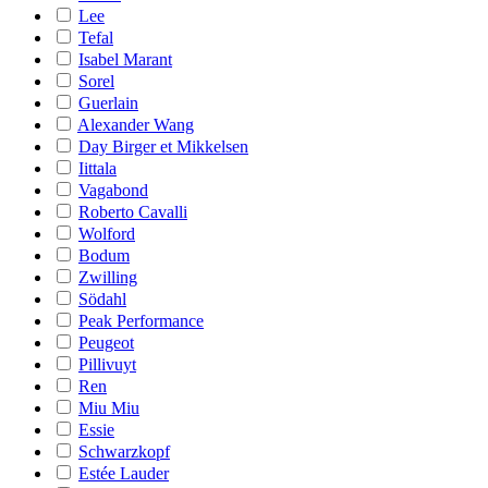
Lee
Tefal
Isabel Marant
Sorel
Guerlain
Alexander Wang
Day Birger et Mikkelsen
Iittala
Vagabond
Roberto Cavalli
Wolford
Bodum
Zwilling
Södahl
Peak Performance
Peugeot
Pillivuyt
Ren
Miu Miu
Essie
Schwarzkopf
Estée Lauder