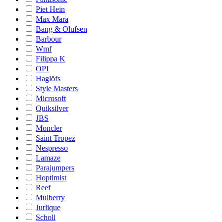
Piet Hein
Max Mara
Bang & Olufsen
Barbour
Wmf
Filippa K
OPI
Haglöfs
Style Masters
Microsoft
Quiksilver
JBS
Moncler
Saint Tropez
Nespresso
Lamaze
Parajumpers
Hoptimist
Reef
Mulberry
Jurlique
Scholl