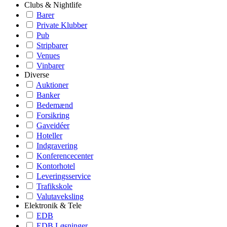
Clubs & Nightlife
Barer
Private Klubber
Pub
Stripbarer
Venues
Vinbarer
Diverse
Auktioner
Banker
Bedemænd
Forsikring
Gaveidéer
Hoteller
Indgravering
Konferencecenter
Kontorhotel
Leveringsservice
Trafikskole
Valutaveksling
Elektronik & Tele
EDB
EDB Løsninger