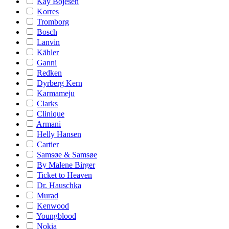
Kay Bojesen
Korres
Tromborg
Bosch
Lanvin
Kähler
Ganni
Redken
Dyrberg Kern
Karmameju
Clarks
Clinique
Armani
Helly Hansen
Cartier
Samsøe & Samsøe
By Malene Birger
Ticket to Heaven
Dr. Hauschka
Murad
Kenwood
Youngblood
Nokia