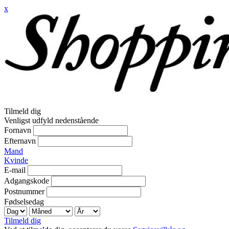
x
Tilmeld dig
Venligst udfyld nedenstående
Fornavn
Efternavn
Mand
Kvinde
E-mail
Adgangskode
Postnummer
Fødselsedag
Tilmeld dig