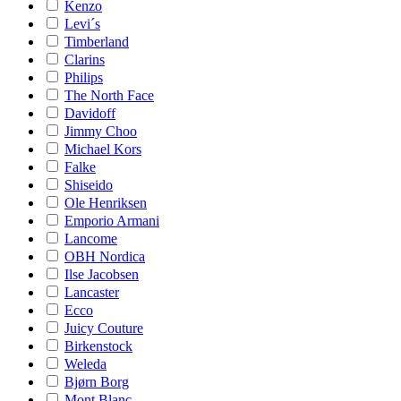
Kenzo
Levi´s
Timberland
Clarins
Philips
The North Face
Davidoff
Jimmy Choo
Michael Kors
Falke
Shiseido
Ole Henriksen
Emporio Armani
Lancome
OBH Nordica
Ilse Jacobsen
Lancaster
Ecco
Juicy Couture
Birkenstock
Weleda
Bjørn Borg
Mont Blanc