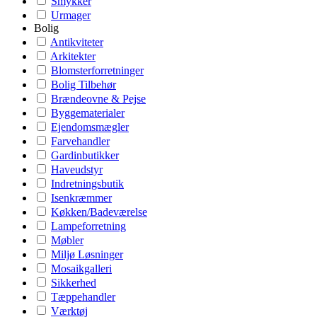
Smykker
Urmager
Bolig
Antikviteter
Arkitekter
Blomsterforretninger
Bolig Tilbehør
Brændeovne & Pejse
Byggematerialer
Ejendomsmægler
Farvehandler
Gardinbutikker
Haveudstyr
Indretningsbutik
Isenkræmmer
Køkken/Badeværelse
Lampeforretning
Møbler
Miljø Løsninger
Mosaikgalleri
Sikkerhed
Tæppehandler
Værktøj