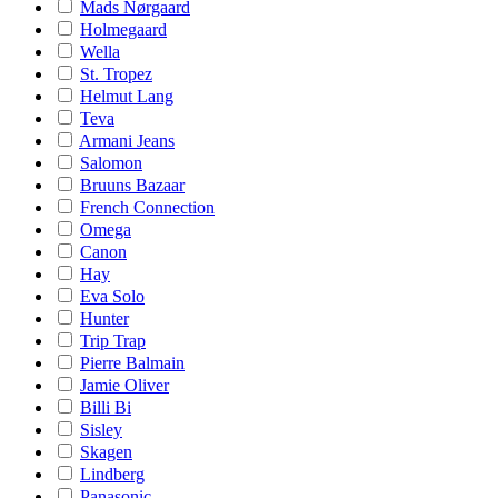
Mads Nørgaard
Holmegaard
Wella
St. Tropez
Helmut Lang
Teva
Armani Jeans
Salomon
Bruuns Bazaar
French Connection
Omega
Canon
Hay
Eva Solo
Hunter
Trip Trap
Pierre Balmain
Jamie Oliver
Billi Bi
Sisley
Skagen
Lindberg
Panasonic