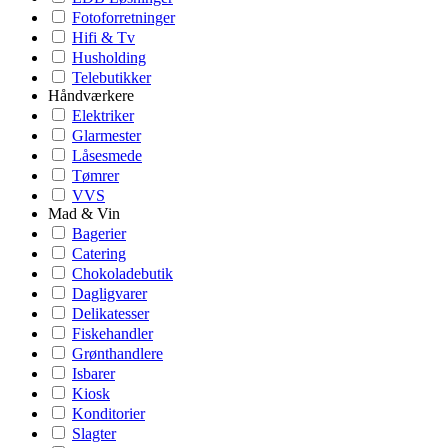
Fotoforretninger
Hifi & Tv
Husholding
Telebutikker
Håndværkere
Elektriker
Glarmester
Låsesmede
Tømrer
VVS
Mad & Vin
Bagerier
Catering
Chokoladebutik
Dagligvarer
Delikatesser
Fiskehandler
Grønthandlere
Isbarer
Kiosk
Konditorier
Slagter