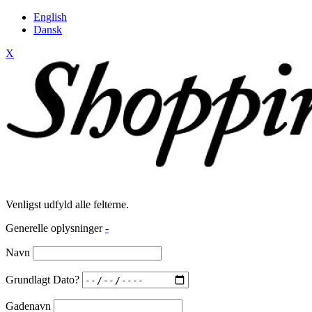
English
Dansk
X
Venligst udfyld alle felterne.
Generelle oplysninger
-
Navn
Grundlagt Dato?
Gadenavn