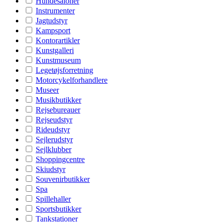
Hundesaloner
Instrumenter
Jagtudstyr
Kampsport
Kontorartikler
Kunstgalleri
Kunstmuseum
Legetøjsforretning
Motorcykelforhandlere
Museer
Musikbutikker
Rejsebureauer
Rejseudstyr
Rideudstyr
Sejlerudstyr
Sejlklubber
Shoppingcentre
Skiudstyr
Souvenirbutikker
Spa
Spillehaller
Sportsbutikker
Tankstationer