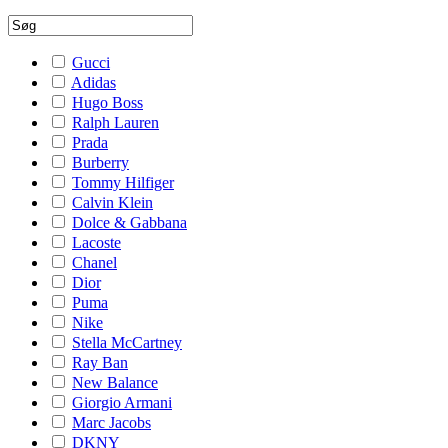
Gucci
Adidas
Hugo Boss
Ralph Lauren
Prada
Burberry
Tommy Hilfiger
Calvin Klein
Dolce & Gabbana
Lacoste
Chanel
Dior
Puma
Nike
Stella McCartney
Ray Ban
New Balance
Giorgio Armani
Marc Jacobs
DKNY