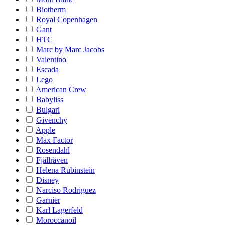
Biotherm
Royal Copenhagen
Gant
HTC
Marc by Marc Jacobs
Valentino
Escada
Lego
American Crew
Babyliss
Bulgari
Givenchy
Apple
Max Factor
Rosendahl
Fjällräven
Helena Rubinstein
Disney
Narciso Rodriguez
Garnier
Karl Lagerfeld
Moroccanoil