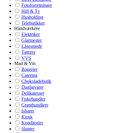
Fotoforretninger
Hifi & Tv
Husholding
Telebutikker
Håndværkere
Elektriker
Glarmester
Låsesmede
Tømrer
VVS
Mad & Vin
Bagerier
Catering
Chokoladebutik
Dagligvarer
Delikatesser
Fiskehandler
Grønthandlere
Isbarer
Kiosk
Konditorier
Slagter