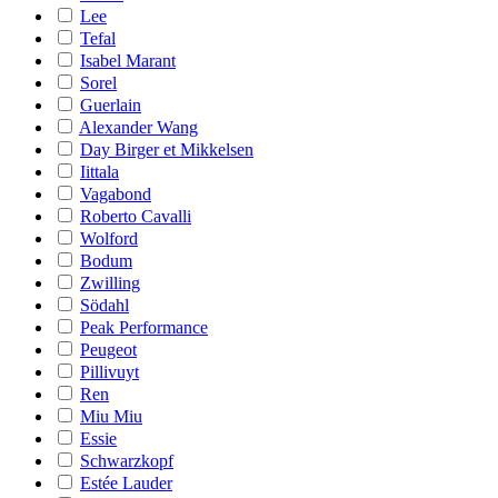
Lee
Tefal
Isabel Marant
Sorel
Guerlain
Alexander Wang
Day Birger et Mikkelsen
Iittala
Vagabond
Roberto Cavalli
Wolford
Bodum
Zwilling
Södahl
Peak Performance
Peugeot
Pillivuyt
Ren
Miu Miu
Essie
Schwarzkopf
Estée Lauder