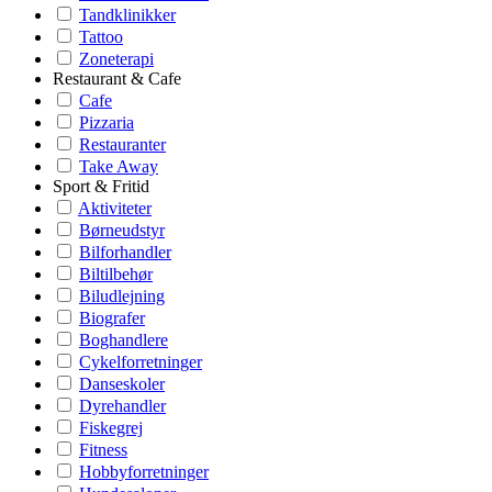
Tandklinikker
Tattoo
Zoneterapi
Restaurant & Cafe
Cafe
Pizzaria
Restauranter
Take Away
Sport & Fritid
Aktiviteter
Børneudstyr
Bilforhandler
Biltilbehør
Biludlejning
Biografer
Boghandlere
Cykelforretninger
Danseskoler
Dyrehandler
Fiskegrej
Fitness
Hobbyforretninger