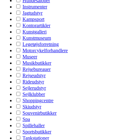
Hundesaloner
Instrumenter
Jagtudstyr
Kampsport
Kontorartikler
Kunstgalleri
Kunstmuseum
Legetøjsforretning
Motorcykelforhandlere
Museer
Musikbutikker
Rejsebureauer
Rejseudstyr
Rideudstyr
Sejlerudstyr
Sejlklubber
Shoppingcentre
Skiudstyr
Souvenirbutikker
Spa
Spillehaller
Sportsbutikker
Tankstationer