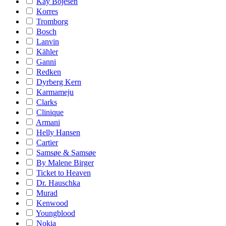
Kay Bojesen
Korres
Tromborg
Bosch
Lanvin
Kähler
Ganni
Redken
Dyrberg Kern
Karmameju
Clarks
Clinique
Armani
Helly Hansen
Cartier
Samsøe & Samsøe
By Malene Birger
Ticket to Heaven
Dr. Hauschka
Murad
Kenwood
Youngblood
Nokia