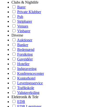
Clubs & Nightlife
Barer
Private Klubber
Pub
Stripbarer
Venues
Vinbarer
Diverse
Auktioner
Banker
Bedemænd
Forsikring
Gaveidéer
Hoteller
Indgravering
Konferencecenter
Kontorhotel
Leveringsservice
Trafikskole
Valutaveksling
Elektronik & Tele
EDB
EDB Løsninger