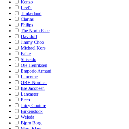
Kenzo
Levi´s
Timberland
Clarins
Philips
The North Face
Davidoff
Jimmy Choo
Michael Kors
Falke
Shiseido
Ole Henriksen
Emporio Armani
Lancome
OBH Nordica
Ilse Jacobsen
Lancaster
Ecco
Juicy Couture
Birkenstock
Weleda
Bjørn Borg
Mont Blanc