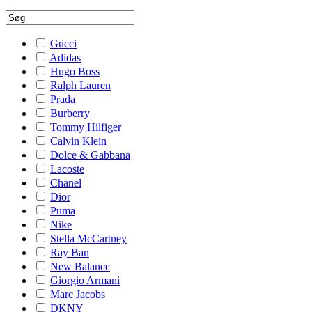
Gucci
Adidas
Hugo Boss
Ralph Lauren
Prada
Burberry
Tommy Hilfiger
Calvin Klein
Dolce & Gabbana
Lacoste
Chanel
Dior
Puma
Nike
Stella McCartney
Ray Ban
New Balance
Giorgio Armani
Marc Jacobs
DKNY