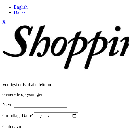
English
Dansk
X
Venligst udfyld alle felterne.
Generelle oplysninger
-
Navn
Grundlagt Dato?
Gadenavn