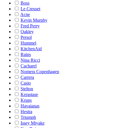
Boss
Le Creuset
Acne
Kevin Murphy
Fred Perry
Oakley
Persol
Hummel
KitchenAid
Rains
Nina Ricci
Cacharel
Nomess Copenhagen
Carrera
Casio
Stelton
Kerastase
Krups
Havaianas
Hestra
Triumph
Issey Miyake