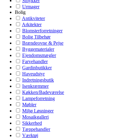
Smykker
Urmager
Bolig
Antikviteter
Arkitekter
Blomsterforretninger
Bolig Tilbehør
Brændeovne & Pejse
Byggematerialer
Ejendomsmægler
Farvehandler
Gardinbutikker
Haveudstyr
Indretningsbutik
Isenkræmmer
Køkken/Badeværelse
Lampeforretning
Møbler
Miljø Løsninger
Mosaikgalleri
Sikkerhed
Tæppehandler
Værktøj