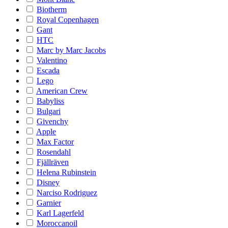
Biotherm
Royal Copenhagen
Gant
HTC
Marc by Marc Jacobs
Valentino
Escada
Lego
American Crew
Babyliss
Bulgari
Givenchy
Apple
Max Factor
Rosendahl
Fjällräven
Helena Rubinstein
Disney
Narciso Rodriguez
Garnier
Karl Lagerfeld
Moroccanoil