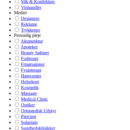
Slik & Konfekture
Vinhandler
Medier
Designere
Reklame
Trykkerier
Personlig pleje
Akupunktur
Apoteker
Beauty Saloner
Fodterapi
Frisørsaloner
Fysioterapi
Hørecenter
Helsekost
Kosmetik
Massage
Medical Clinic
Optiker
Ortopædisk Udstyr
Piercing
Solarium
Sundhedsklinikker