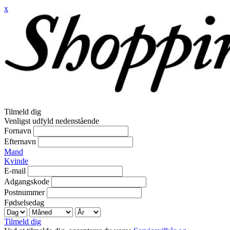
x
Tilmeld dig
Venligst udfyld nedenstående
Fornavn
Efternavn
Mand
Kvinde
E-mail
Adgangskode
Postnummer
Fødselsedag
Tilmeld dig