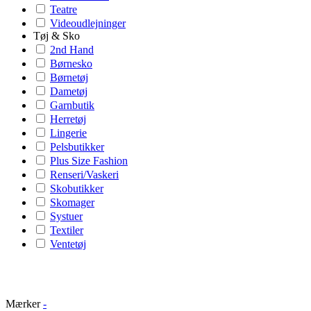
Teatre
Videoudlejninger
Tøj & Sko
2nd Hand
Børnesko
Børnetøj
Dametøj
Garnbutik
Herretøj
Lingerie
Pelsbutikker
Plus Size Fashion
Renseri/Vaskeri
Skobutikker
Skomager
Systuer
Textiler
Ventetøj
Mærker
-