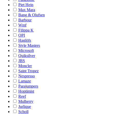
Piet Hein
Max Mara
Bang & Olufsen
Barbour
Wmf
Filippa K
OPI
Haglöfs
Style Masters
Microsoft
Quiksilver
JBS
Moncler
Saint Tropez
Nespresso
Lamaze
Parajumpers
Hoptimist
Reef
Mulberry
Jurlique
Scholl