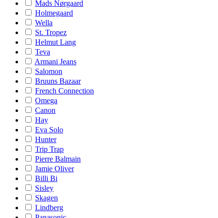
Mads Nørgaard
Holmegaard
Wella
St. Tropez
Helmut Lang
Teva
Armani Jeans
Salomon
Bruuns Bazaar
French Connection
Omega
Canon
Hay
Eva Solo
Hunter
Trip Trap
Pierre Balmain
Jamie Oliver
Billi Bi
Sisley
Skagen
Lindberg
Panasonic