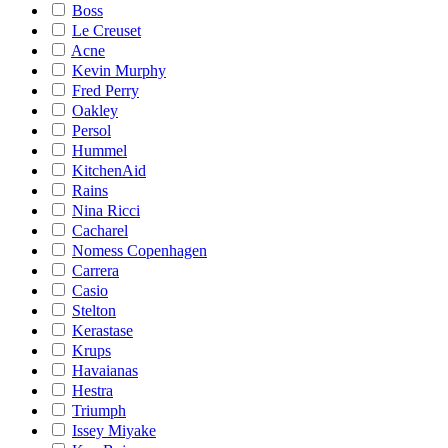
Boss
Le Creuset
Acne
Kevin Murphy
Fred Perry
Oakley
Persol
Hummel
KitchenAid
Rains
Nina Ricci
Cacharel
Nomess Copenhagen
Carrera
Casio
Stelton
Kerastase
Krups
Havaianas
Hestra
Triumph
Issey Miyake