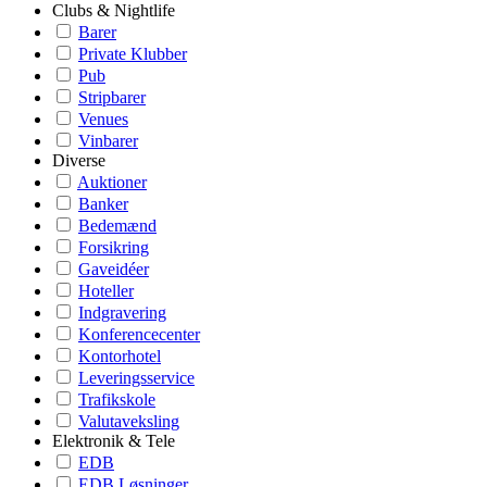
Clubs & Nightlife
Barer
Private Klubber
Pub
Stripbarer
Venues
Vinbarer
Diverse
Auktioner
Banker
Bedemænd
Forsikring
Gaveidéer
Hoteller
Indgravering
Konferencecenter
Kontorhotel
Leveringsservice
Trafikskole
Valutaveksling
Elektronik & Tele
EDB
EDB Løsninger