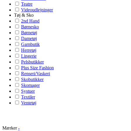
Teatre
Videoudlejninger
Tøj & Sko
2nd Hand
Børnesko
Børnetøj
Dametøj
Garnbutik
Herretøj
Lingerie
Pelsbutikker
Plus Size Fashion
Renseri/Vaskeri
Skobutikker
Skomager
Systuer
Textiler
Ventetøj
Mærker
-