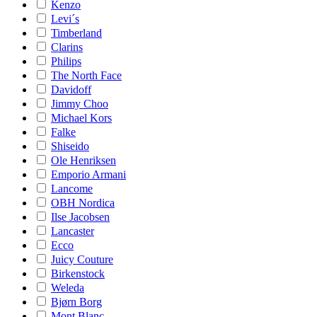
Kenzo
Levi´s
Timberland
Clarins
Philips
The North Face
Davidoff
Jimmy Choo
Michael Kors
Falke
Shiseido
Ole Henriksen
Emporio Armani
Lancome
OBH Nordica
Ilse Jacobsen
Lancaster
Ecco
Juicy Couture
Birkenstock
Weleda
Bjørn Borg
Mont Blanc