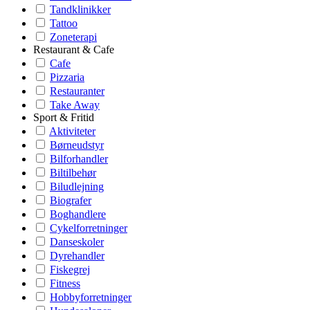
Tandklinikker
Tattoo
Zoneterapi
Restaurant & Cafe
Cafe
Pizzaria
Restauranter
Take Away
Sport & Fritid
Aktiviteter
Børneudstyr
Bilforhandler
Biltilbehør
Biludlejning
Biografer
Boghandlere
Cykelforretninger
Danseskoler
Dyrehandler
Fiskegrej
Fitness
Hobbyforretninger