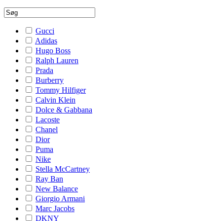
Gucci
Adidas
Hugo Boss
Ralph Lauren
Prada
Burberry
Tommy Hilfiger
Calvin Klein
Dolce & Gabbana
Lacoste
Chanel
Dior
Puma
Nike
Stella McCartney
Ray Ban
New Balance
Giorgio Armani
Marc Jacobs
DKNY