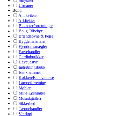
Smykker
Urmager
Bolig
Antikviteter
Arkitekter
Blomsterforretninger
Bolig Tilbehør
Brændeovne & Pejse
Byggematerialer
Ejendomsmægler
Farvehandler
Gardinbutikker
Haveudstyr
Indretningsbutik
Isenkræmmer
Køkken/Badeværelse
Lampeforretning
Møbler
Miljø Løsninger
Mosaikgalleri
Sikkerhed
Tæppehandler
Værktøj