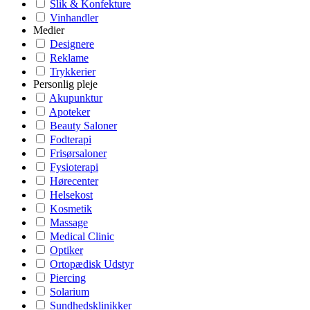
Slik & Konfekture
Vinhandler
Medier
Designere
Reklame
Trykkerier
Personlig pleje
Akupunktur
Apoteker
Beauty Saloner
Fodterapi
Frisørsaloner
Fysioterapi
Hørecenter
Helsekost
Kosmetik
Massage
Medical Clinic
Optiker
Ortopædisk Udstyr
Piercing
Solarium
Sundhedsklinikker