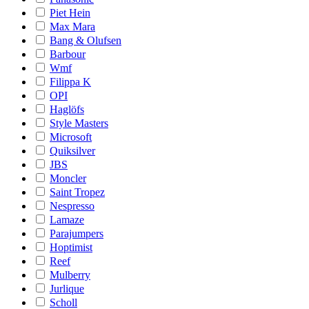
Piet Hein
Max Mara
Bang & Olufsen
Barbour
Wmf
Filippa K
OPI
Haglöfs
Style Masters
Microsoft
Quiksilver
JBS
Moncler
Saint Tropez
Nespresso
Lamaze
Parajumpers
Hoptimist
Reef
Mulberry
Jurlique
Scholl