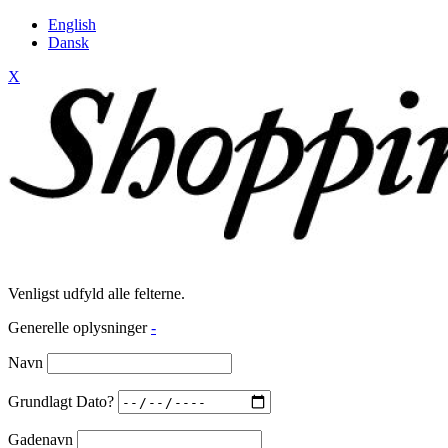
English
Dansk
X
Venligst udfyld alle felterne.
Generelle oplysninger
-
Navn
Grundlagt Dato?
Gadenavn