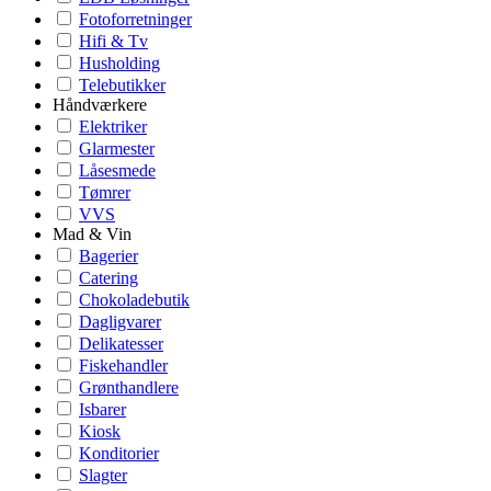
Fotoforretninger
Hifi & Tv
Husholding
Telebutikker
Håndværkere
Elektriker
Glarmester
Låsesmede
Tømrer
VVS
Mad & Vin
Bagerier
Catering
Chokoladebutik
Dagligvarer
Delikatesser
Fiskehandler
Grønthandlere
Isbarer
Kiosk
Konditorier
Slagter