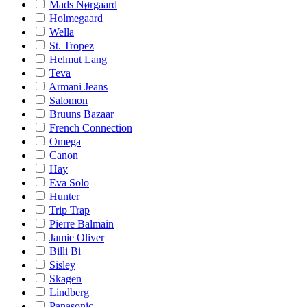
Mads Nørgaard
Holmegaard
Wella
St. Tropez
Helmut Lang
Teva
Armani Jeans
Salomon
Bruuns Bazaar
French Connection
Omega
Canon
Hay
Eva Solo
Hunter
Trip Trap
Pierre Balmain
Jamie Oliver
Billi Bi
Sisley
Skagen
Lindberg
Panasonic