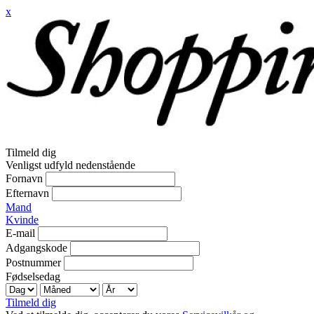
x
Tilmeld dig
Venligst udfyld nedenstående
Fornavn
Efternavn
Mand
Kvinde
E-mail
Adgangskode
Postnummer
Fødselsedag
Tilmeld dig