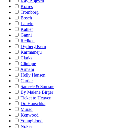
Kay Bojesen
Korres
Tromborg
Bosch
Lanvin
Kähler
Ganni
Redken
Dyrberg Kern
Karmameju
Clarks
Clinique
Armani
Helly Hansen
Cartier
Samsøe & Samsøe
By Malene Birger
Ticket to Heaven
Dr. Hauschka
Murad
Kenwood
Youngblood
Nokia