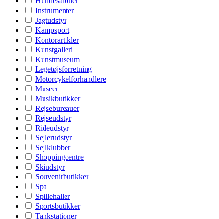
Hundesaloner
Instrumenter
Jagtudstyr
Kampsport
Kontorartikler
Kunstgalleri
Kunstmuseum
Legetøjsforretning
Motorcykelforhandlere
Museer
Musikbutikker
Rejsebureauer
Rejseudstyr
Rideudstyr
Sejlerudstyr
Sejlklubber
Shoppingcentre
Skiudstyr
Souvenirbutikker
Spa
Spillehaller
Sportsbutikker
Tankstationer