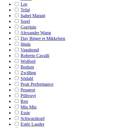
Lee
Tefal
Isabel Marant
Sorel
Guerlain
Alexander Wang
Day Birger et Mikkelsen
Iittala
Vagabond
Roberto Cavalli
Wolford
Bodum
Zwilling
Södahl
Peak Performance
Peugeot
Pillivuyt
Ren
Miu Miu
Essie
Schwarzkopf
Estée Lauder