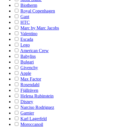
Biotherm
Royal Copenhagen
Gant
HTC
Marc by Marc Jacobs
Valentino
Escada
Lego
American Crew
Babyliss
Bulgari
Givenchy
Apple
Max Factor
Rosendahl
Fjällräven
Helena Rubinstein
Disney
Narciso Rodriguez
Garnier
Karl Lagerfeld
Moroccanoil