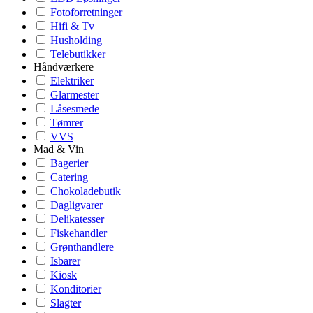
Fotoforretninger
Hifi & Tv
Husholding
Telebutikker
Håndværkere
Elektriker
Glarmester
Låsesmede
Tømrer
VVS
Mad & Vin
Bagerier
Catering
Chokoladebutik
Dagligvarer
Delikatesser
Fiskehandler
Grønthandlere
Isbarer
Kiosk
Konditorier
Slagter