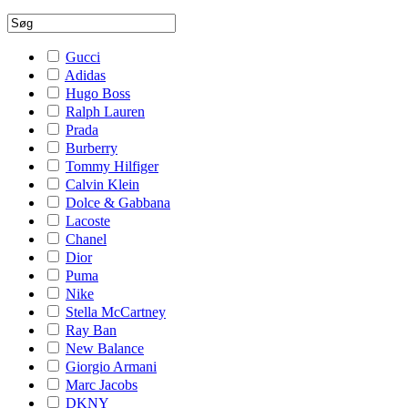
Gucci
Adidas
Hugo Boss
Ralph Lauren
Prada
Burberry
Tommy Hilfiger
Calvin Klein
Dolce & Gabbana
Lacoste
Chanel
Dior
Puma
Nike
Stella McCartney
Ray Ban
New Balance
Giorgio Armani
Marc Jacobs
DKNY