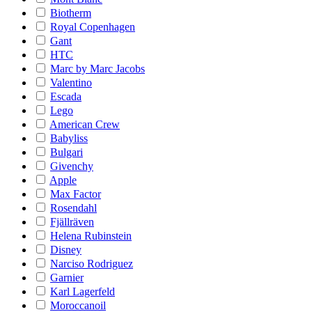
Biotherm
Royal Copenhagen
Gant
HTC
Marc by Marc Jacobs
Valentino
Escada
Lego
American Crew
Babyliss
Bulgari
Givenchy
Apple
Max Factor
Rosendahl
Fjällräven
Helena Rubinstein
Disney
Narciso Rodriguez
Garnier
Karl Lagerfeld
Moroccanoil