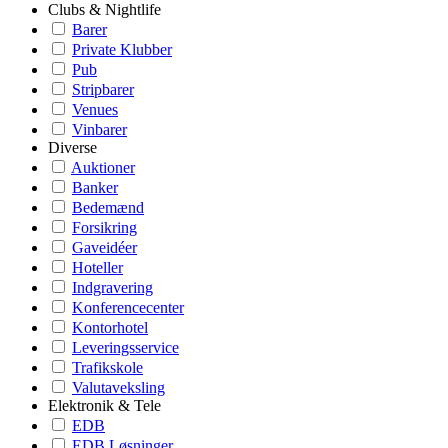
Clubs & Nightlife
Barer
Private Klubber
Pub
Stripbarer
Venues
Vinbarer
Diverse
Auktioner
Banker
Bedemænd
Forsikring
Gaveidéer
Hoteller
Indgravering
Konferencecenter
Kontorhotel
Leveringsservice
Trafikskole
Valutaveksling
Elektronik & Tele
EDB
EDB Løsninger