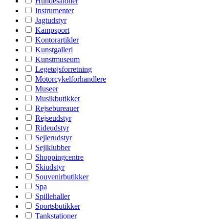
Hundesaloner
Instrumenter
Jagtudstyr
Kampsport
Kontorartikler
Kunstgalleri
Kunstmuseum
Legetøjsforretning
Motorcykelforhandlere
Museer
Musikbutikker
Rejsebureauer
Rejseudstyr
Rideudstyr
Sejlerudstyr
Sejlklubber
Shoppingcentre
Skiudstyr
Souvenirbutikker
Spa
Spillehaller
Sportsbutikker
Tankstationer