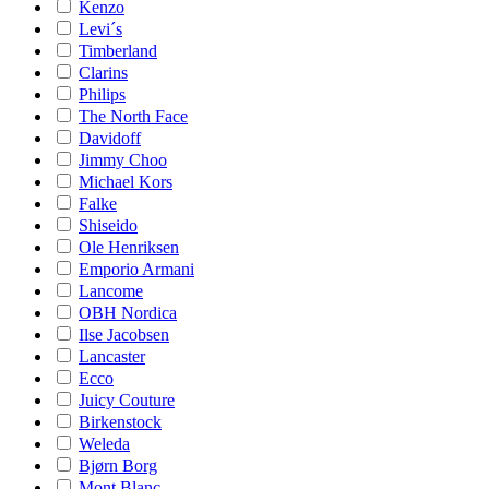
Kenzo
Levi´s
Timberland
Clarins
Philips
The North Face
Davidoff
Jimmy Choo
Michael Kors
Falke
Shiseido
Ole Henriksen
Emporio Armani
Lancome
OBH Nordica
Ilse Jacobsen
Lancaster
Ecco
Juicy Couture
Birkenstock
Weleda
Bjørn Borg
Mont Blanc