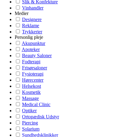
Slik & Konfekture
Vinhandler
Medier
Designere
Reklame
Trykkerier
Personlig pleje
Akupunktur
Apoteker
Beauty Saloner
Fodterapi
Frisørsaloner
Fysioterapi
Hørecenter
Helsekost
Kosmetik
Massage
Medical Clinic
Optiker
Ortopædisk Udstyr
Piercing
Solarium
Sundhedsklinikker