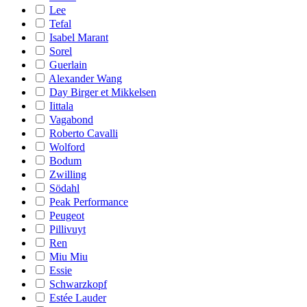
Lee
Tefal
Isabel Marant
Sorel
Guerlain
Alexander Wang
Day Birger et Mikkelsen
Iittala
Vagabond
Roberto Cavalli
Wolford
Bodum
Zwilling
Södahl
Peak Performance
Peugeot
Pillivuyt
Ren
Miu Miu
Essie
Schwarzkopf
Estée Lauder