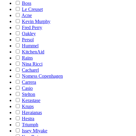
Boss
Le Creuset
Acne
Kevin Murphy
Fred Perry
Oakley
Persol
Hummel
KitchenAid
Rains
Nina Ricci
Cacharel
Nomess Copenhagen
Carrera
Casio
Stelton
Kerastase
Krups
Havaianas
Hestra
Triumph
Issey Miyake