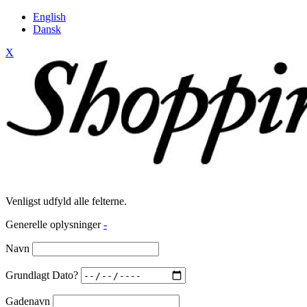
English
Dansk
X
Venligst udfyld alle felterne.
Generelle oplysninger
-
Navn
Grundlagt Dato?
Gadenavn