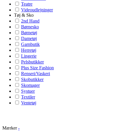
Teatre
Videoudlejninger
Tøj & Sko
2nd Hand
Børnesko
Børnetøj
Dametøj
Garnbutik
Herretøj
Lingerie
Pelsbutikker
Plus Size Fashion
Renseri/Vaskeri
Skobutikker
Skomager
Systuer
Textiler
Ventetøj
Mærker
-