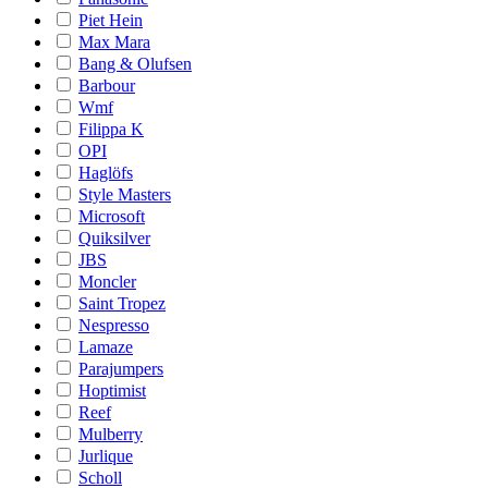
Piet Hein
Max Mara
Bang & Olufsen
Barbour
Wmf
Filippa K
OPI
Haglöfs
Style Masters
Microsoft
Quiksilver
JBS
Moncler
Saint Tropez
Nespresso
Lamaze
Parajumpers
Hoptimist
Reef
Mulberry
Jurlique
Scholl