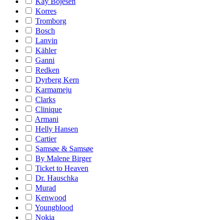
Kay Bojesen
Korres
Tromborg
Bosch
Lanvin
Kähler
Ganni
Redken
Dyrberg Kern
Karmameju
Clarks
Clinique
Armani
Helly Hansen
Cartier
Samsøe & Samsøe
By Malene Birger
Ticket to Heaven
Dr. Hauschka
Murad
Kenwood
Youngblood
Nokia