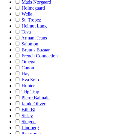
Mads Nørgaard
Holmegaard
Wella
St. Tropez
Helmut Lang
Teva
Armani Jeans
Salomon
Bruuns Bazaar
French Connection
Omega
Canon
Hay
Eva Solo
Hunter
Trip Trap
Pierre Balmain
Jamie Oliver
Billi Bi
Sisley
Skagen
Lindberg
Panasonic