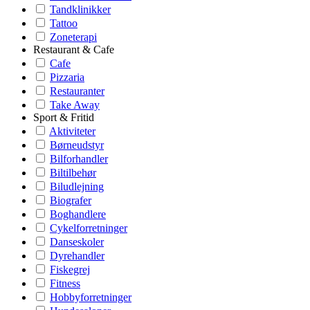
Tandklinikker
Tattoo
Zoneterapi
Restaurant & Cafe
Cafe
Pizzaria
Restauranter
Take Away
Sport & Fritid
Aktiviteter
Børneudstyr
Bilforhandler
Biltilbehør
Biludlejning
Biografer
Boghandlere
Cykelforretninger
Danseskoler
Dyrehandler
Fiskegrej
Fitness
Hobbyforretninger