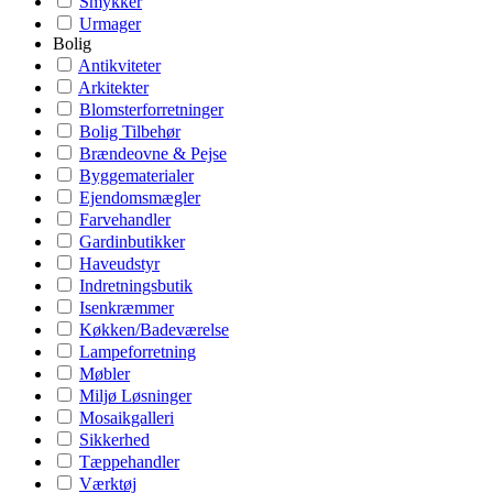
Smykker
Urmager
Bolig
Antikviteter
Arkitekter
Blomsterforretninger
Bolig Tilbehør
Brændeovne & Pejse
Byggematerialer
Ejendomsmægler
Farvehandler
Gardinbutikker
Haveudstyr
Indretningsbutik
Isenkræmmer
Køkken/Badeværelse
Lampeforretning
Møbler
Miljø Løsninger
Mosaikgalleri
Sikkerhed
Tæppehandler
Værktøj