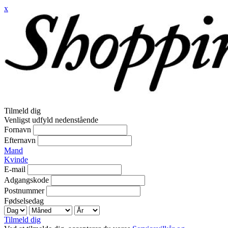
x
Tilmeld dig
Venligst udfyld nedenstående
Fornavn
Efternavn
Mand
Kvinde
E-mail
Adgangskode
Postnummer
Fødselsedag
Tilmeld dig