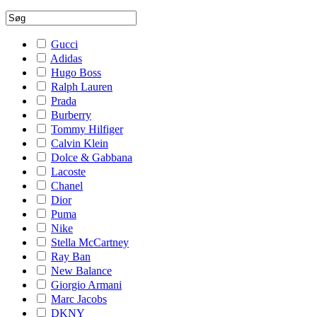
Gucci
Adidas
Hugo Boss
Ralph Lauren
Prada
Burberry
Tommy Hilfiger
Calvin Klein
Dolce & Gabbana
Lacoste
Chanel
Dior
Puma
Nike
Stella McCartney
Ray Ban
New Balance
Giorgio Armani
Marc Jacobs
DKNY