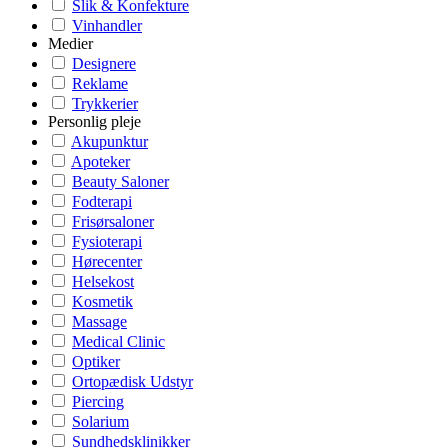
Slik & Konfekture
Vinhandler
Medier
Designere
Reklame
Trykkerier
Personlig pleje
Akupunktur
Apoteker
Beauty Saloner
Fodterapi
Frisørsaloner
Fysioterapi
Hørecenter
Helsekost
Kosmetik
Massage
Medical Clinic
Optiker
Ortopædisk Udstyr
Piercing
Solarium
Sundhedsklinikker