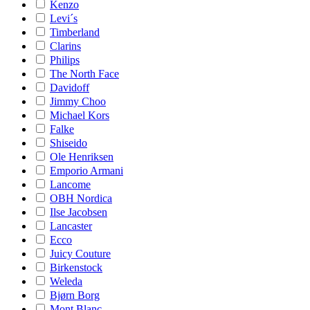
Kenzo
Levi´s
Timberland
Clarins
Philips
The North Face
Davidoff
Jimmy Choo
Michael Kors
Falke
Shiseido
Ole Henriksen
Emporio Armani
Lancome
OBH Nordica
Ilse Jacobsen
Lancaster
Ecco
Juicy Couture
Birkenstock
Weleda
Bjørn Borg
Mont Blanc