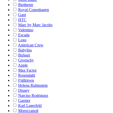
Biotherm
Royal Copenhagen
Gant
HTC
Marc by Marc Jacobs
Valentino
Escada
Lego
American Crew
Babyliss
Bulgari
Givenchy
Apple
Max Factor
Rosendahl
Fjällräven
Helena Rubinstein
Disney
Narciso Rodriguez
Garnier
Karl Lagerfeld
Moroccanoil