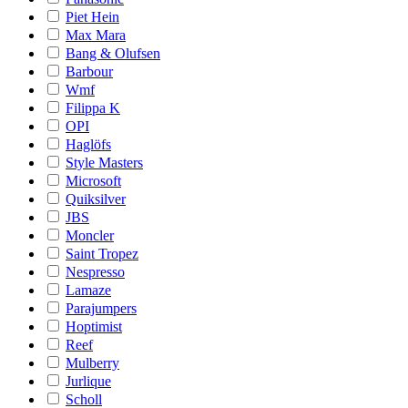
Piet Hein
Max Mara
Bang & Olufsen
Barbour
Wmf
Filippa K
OPI
Haglöfs
Style Masters
Microsoft
Quiksilver
JBS
Moncler
Saint Tropez
Nespresso
Lamaze
Parajumpers
Hoptimist
Reef
Mulberry
Jurlique
Scholl