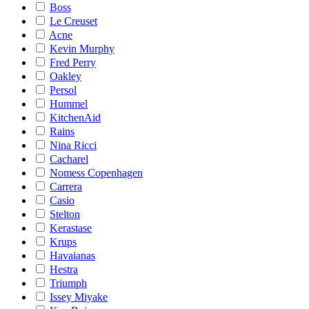
Boss
Le Creuset
Acne
Kevin Murphy
Fred Perry
Oakley
Persol
Hummel
KitchenAid
Rains
Nina Ricci
Cacharel
Nomess Copenhagen
Carrera
Casio
Stelton
Kerastase
Krups
Havaianas
Hestra
Triumph
Issey Miyake