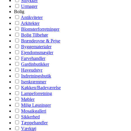
Smykker
Urmager
Bolig
Antikviteter
Arkitekter
Blomsterforretninger
Bolig Tilbehør
Brændeovne & Pejse
Byggematerialer
Ejendomsmægler
Farvehandler
Gardinbutikker
Haveudstyr
Indretningsbutik
Isenkræmmer
Køkken/Badeværelse
Lampeforretning
Møbler
Miljø Løsninger
Mosaikgalleri
Sikkerhed
Tæppehandler
Værktøj