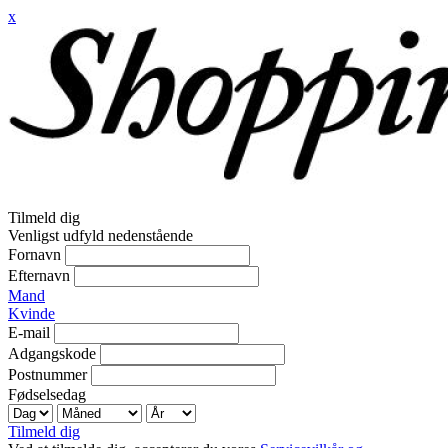
x
Tilmeld dig
Venligst udfyld nedenstående
Fornavn
Efternavn
Mand
Kvinde
E-mail
Adgangskode
Postnummer
Fødselsedag
Tilmeld dig