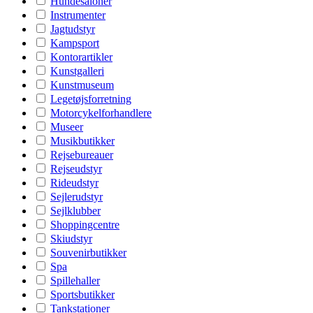
Hundesaloner
Instrumenter
Jagtudstyr
Kampsport
Kontorartikler
Kunstgalleri
Kunstmuseum
Legetøjsforretning
Motorcykelforhandlere
Museer
Musikbutikker
Rejsebureauer
Rejseudstyr
Rideudstyr
Sejlerudstyr
Sejlklubber
Shoppingcentre
Skiudstyr
Souvenirbutikker
Spa
Spillehaller
Sportsbutikker
Tankstationer