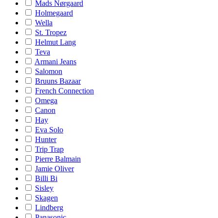
Mads Nørgaard
Holmegaard
Wella
St. Tropez
Helmut Lang
Teva
Armani Jeans
Salomon
Bruuns Bazaar
French Connection
Omega
Canon
Hay
Eva Solo
Hunter
Trip Trap
Pierre Balmain
Jamie Oliver
Billi Bi
Sisley
Skagen
Lindberg
Panasonic