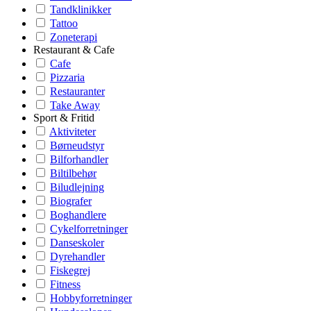
Tandklinikker
Tattoo
Zoneterapi
Restaurant & Cafe
Cafe
Pizzaria
Restauranter
Take Away
Sport & Fritid
Aktiviteter
Børneudstyr
Bilforhandler
Biltilbehør
Biludlejning
Biografer
Boghandlere
Cykelforretninger
Danseskoler
Dyrehandler
Fiskegrej
Fitness
Hobbyforretninger