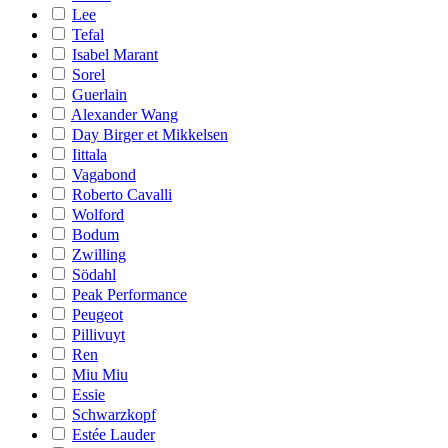
Lee
Tefal
Isabel Marant
Sorel
Guerlain
Alexander Wang
Day Birger et Mikkelsen
Iittala
Vagabond
Roberto Cavalli
Wolford
Bodum
Zwilling
Södahl
Peak Performance
Peugeot
Pillivuyt
Ren
Miu Miu
Essie
Schwarzkopf
Estée Lauder