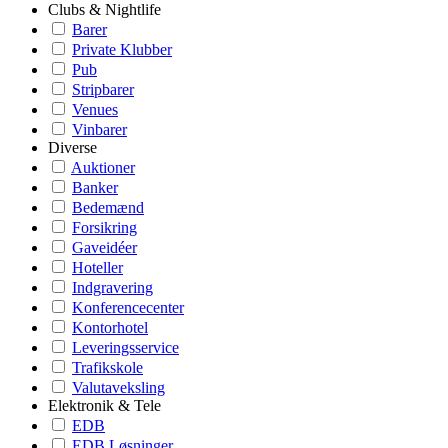
Clubs & Nightlife
Barer
Private Klubber
Pub
Stripbarer
Venues
Vinbarer
Diverse
Auktioner
Banker
Bedemænd
Forsikring
Gaveidéer
Hoteller
Indgravering
Konferencecenter
Kontorhotel
Leveringsservice
Trafikskole
Valutaveksling
Elektronik & Tele
EDB
EDB Løsninger