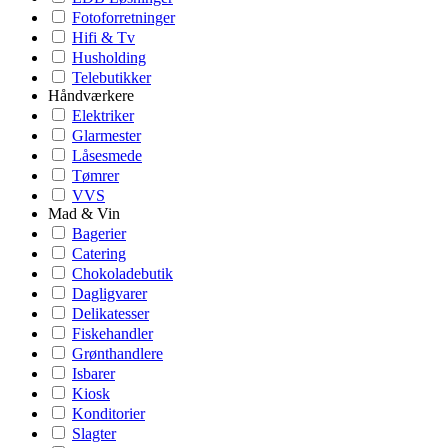
Fotoforretninger
Hifi & Tv
Husholding
Telebutikker
Håndværkere
Elektriker
Glarmester
Låsesmede
Tømrer
VVS
Mad & Vin
Bagerier
Catering
Chokoladebutik
Dagligvarer
Delikatesser
Fiskehandler
Grønthandlere
Isbarer
Kiosk
Konditorier
Slagter