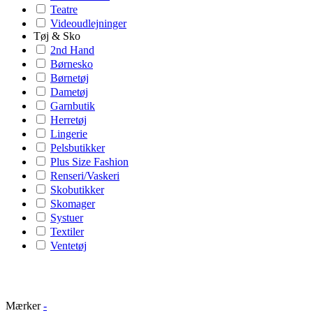
Teatre
Videoudlejninger
Tøj & Sko
2nd Hand
Børnesko
Børnetøj
Dametøj
Garnbutik
Herretøj
Lingerie
Pelsbutikker
Plus Size Fashion
Renseri/Vaskeri
Skobutikker
Skomager
Systuer
Textiler
Ventetøj
Mærker
-