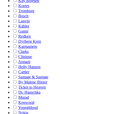
Kay Bojesen
Korres
Tromborg
Bosch
Lanvin
Kähler
Ganni
Redken
Dyrberg Kern
Karmameju
Clarks
Clinique
Armani
Helly Hansen
Cartier
Samsøe & Samsøe
By Malene Birger
Ticket to Heaven
Dr. Hauschka
Murad
Kenwood
Youngblood
Nokia