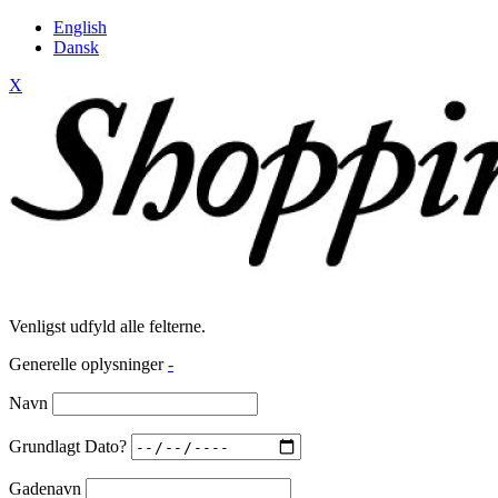
English
Dansk
X
Venligst udfyld alle felterne.
Generelle oplysninger
-
Navn
Grundlagt Dato?
Gadenavn