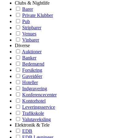
Clubs & Nightlife
Barer
Private Klubber
Pub
Stripbarer
Venues
Vinbarer
Diverse
Auktioner
Banker
Bedemænd
Forsikring
Gaveidéer
Hoteller
Indgravering
Konferencecenter
Kontorhotel
Leveringsservice
Trafikskole
Valutaveksling
Elektronik & Tele
EDB
EDB Løsninger