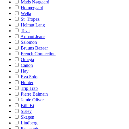
Mads Nørgaard
Holmegaard
Wella
St. Tropez
Helmut Lang
Teva
Armani Jeans
Salomon
Bruuns Bazaar
French Connection
Omega
Canon
Hay
Eva Solo
Hunter
Trip Trap
Pierre Balmain
Jamie Oliver
Billi Bi
Sisley
Skagen
Lindberg
Panasonic