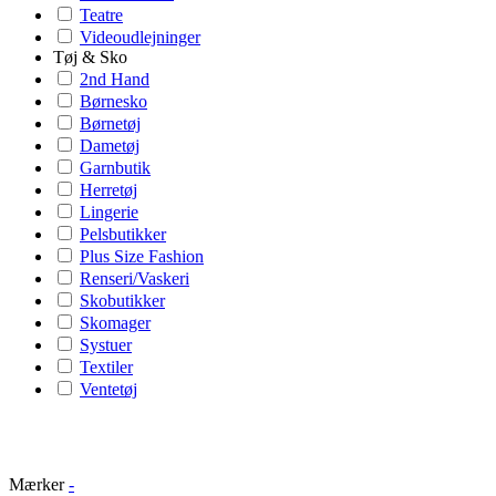
Teatre
Videoudlejninger
Tøj & Sko
2nd Hand
Børnesko
Børnetøj
Dametøj
Garnbutik
Herretøj
Lingerie
Pelsbutikker
Plus Size Fashion
Renseri/Vaskeri
Skobutikker
Skomager
Systuer
Textiler
Ventetøj
Mærker
-