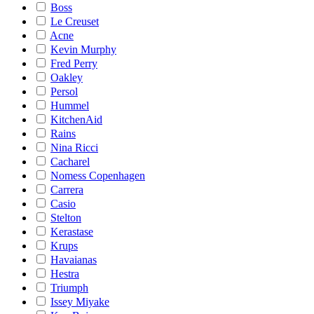
Boss
Le Creuset
Acne
Kevin Murphy
Fred Perry
Oakley
Persol
Hummel
KitchenAid
Rains
Nina Ricci
Cacharel
Nomess Copenhagen
Carrera
Casio
Stelton
Kerastase
Krups
Havaianas
Hestra
Triumph
Issey Miyake