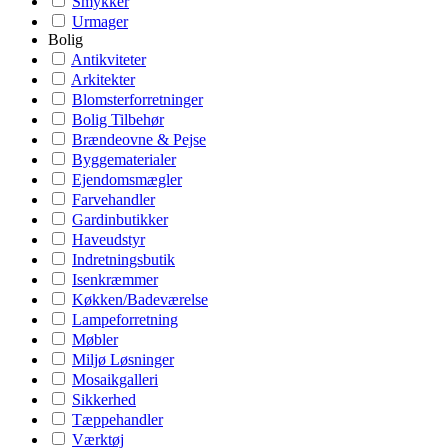
Smykker
Urmager
Bolig
Antikviteter
Arkitekter
Blomsterforretninger
Bolig Tilbehør
Brændeovne & Pejse
Byggematerialer
Ejendomsmægler
Farvehandler
Gardinbutikker
Haveudstyr
Indretningsbutik
Isenkræmmer
Køkken/Badeværelse
Lampeforretning
Møbler
Miljø Løsninger
Mosaikgalleri
Sikkerhed
Tæppehandler
Værktøj