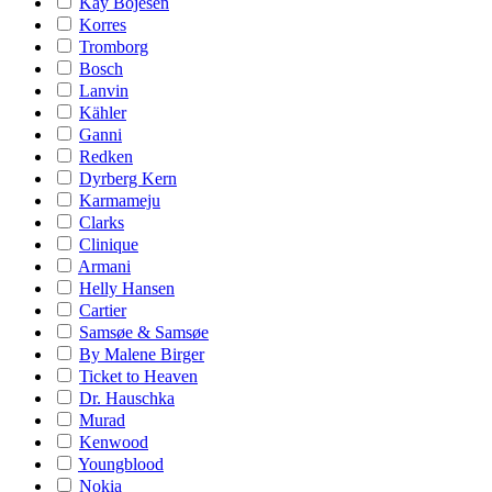
Kay Bojesen
Korres
Tromborg
Bosch
Lanvin
Kähler
Ganni
Redken
Dyrberg Kern
Karmameju
Clarks
Clinique
Armani
Helly Hansen
Cartier
Samsøe & Samsøe
By Malene Birger
Ticket to Heaven
Dr. Hauschka
Murad
Kenwood
Youngblood
Nokia