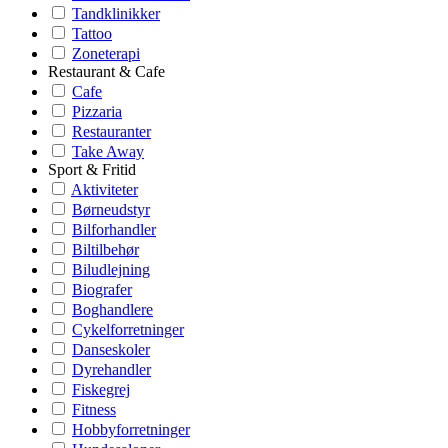
Tandklinikker
Tattoo
Zoneterapi
Restaurant & Cafe
Cafe
Pizzaria
Restauranter
Take Away
Sport & Fritid
Aktiviteter
Børneudstyr
Bilforhandler
Biltilbehør
Biludlejning
Biografer
Boghandlere
Cykelforretninger
Danseskoler
Dyrehandler
Fiskegrej
Fitness
Hobbyforretninger