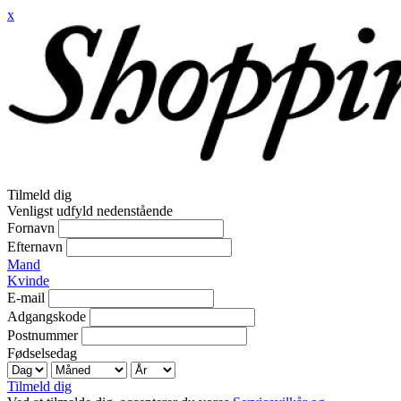
x
Tilmeld dig
Venligst udfyld nedenstående
Fornavn
Efternavn
Mand
Kvinde
E-mail
Adgangskode
Postnummer
Fødselsedag
Tilmeld dig