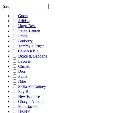
Gucci
Adidas
Hugo Boss
Ralph Lauren
Prada
Burberry
Tommy Hilfiger
Calvin Klein
Dolce & Gabbana
Lacoste
Chanel
Dior
Puma
Nike
Stella McCartney
Ray Ban
New Balance
Giorgio Armani
Marc Jacobs
DKNY