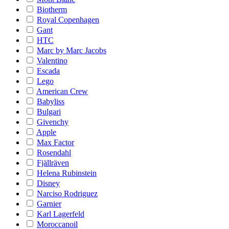
Biotherm
Royal Copenhagen
Gant
HTC
Marc by Marc Jacobs
Valentino
Escada
Lego
American Crew
Babyliss
Bulgari
Givenchy
Apple
Max Factor
Rosendahl
Fjällräven
Helena Rubinstein
Disney
Narciso Rodriguez
Garnier
Karl Lagerfeld
Moroccanoil