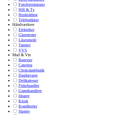
Fotoforretninger
Hifi & Tv
Husholding
Telebutikker
Håndværkere
Elektriker
Glarmester
Låsesmede
Tømrer
VVS
Mad & Vin
Bagerier
Catering
Chokoladebutik
Dagligvarer
Delikatesser
Fiskehandler
Grønthandlere
Isbarer
Kiosk
Konditorier
Slagter