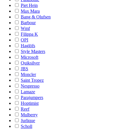
Piet Hein
Max Mara
Bang & Olufsen
Barbour
Wmf
Filippa K
OPI
Haglöfs
Style Masters
Microsoft
Quiksilver
JBS
Moncler
Saint Tropez
Nespresso
Lamaze
Parajumpers
Hoptimist
Reef
Mulberry
Jurlique
Scholl