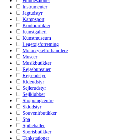
Hundesaloner
Instrumenter
Jagtudstyr
Kampsport
Kontorartikler
Kunstgalleri
Kunstmuseum
Legetøjsforretning
Motorcykelforhandlere
Museer
Musikbutikker
Rejsebureauer
Rejseudstyr
Rideudstyr
Sejlerudstyr
Sejlklubber
Shoppingcentre
Skiudstyr
Souvenirbutikker
Spa
Spillehaller
Sportsbutikker
Tankstationer