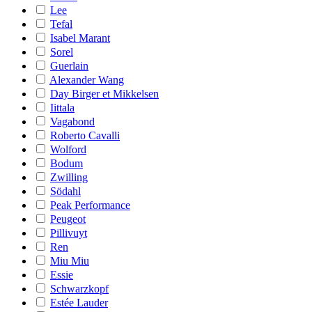
Lee
Tefal
Isabel Marant
Sorel
Guerlain
Alexander Wang
Day Birger et Mikkelsen
Iittala
Vagabond
Roberto Cavalli
Wolford
Bodum
Zwilling
Södahl
Peak Performance
Peugeot
Pillivuyt
Ren
Miu Miu
Essie
Schwarzkopf
Estée Lauder