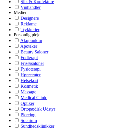
Slik & Konfekture
Vinhandler
Medier
Designere
Reklame
Trykkerier
Personlig pleje
Akupunktur
Apoteker
Beauty Saloner
Fodterapi
Frisørsaloner
Fysioterapi
Hørecenter
Helsekost
Kosmetik
Massage
Medical Clinic
Optiker
Ortopædisk Udstyr
Piercing
Solarium
Sundhedsklinikker