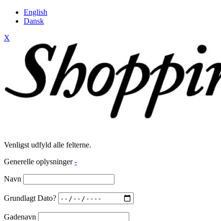
English
Dansk
X
Venligst udfyld alle felterne.
Generelle oplysninger
-
Navn
Grundlagt Dato?
Gadenavn