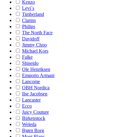
Kenzo
Levi´s
Timberland
Clarins
Philips
The North Face
Davidoff
Jimmy Choo
Michael Kors
Falke
Shiseido
Ole Henriksen
Emporio Armani
Lancome
OBH Nordica
Ilse Jacobsen
Lancaster
Ecco
Juicy Couture
Birkenstock
Weleda
Bjørn Borg
Mont Blanc