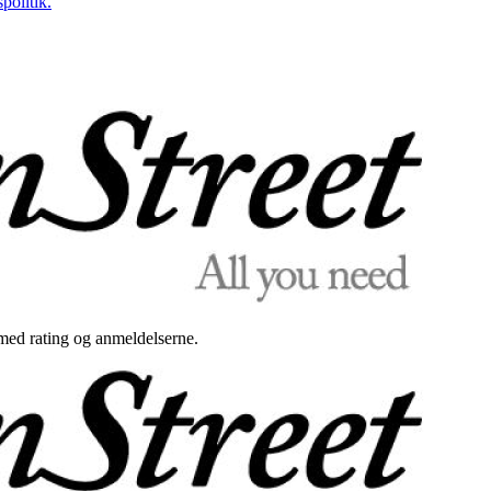
politik.
med rating og anmeldelserne.