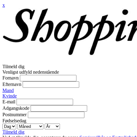
x
Tilmeld dig
Venligst udfyld nedenstående
Fornavn
Efternavn
Mand
Kvinde
E-mail
Adgangskode
Postnummer
Fødselsedag
Tilmeld dig