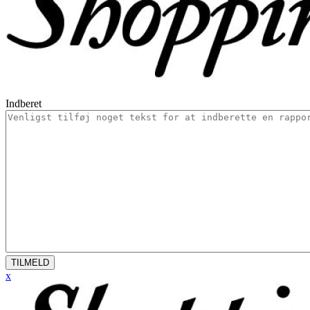
Indberet
TILMELD
x