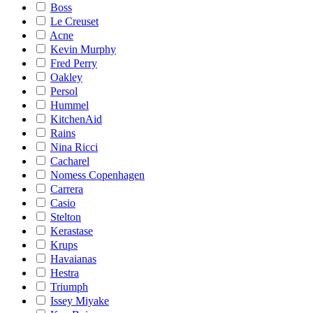
Boss
Le Creuset
Acne
Kevin Murphy
Fred Perry
Oakley
Persol
Hummel
KitchenAid
Rains
Nina Ricci
Cacharel
Nomess Copenhagen
Carrera
Casio
Stelton
Kerastase
Krups
Havaianas
Hestra
Triumph
Issey Miyake