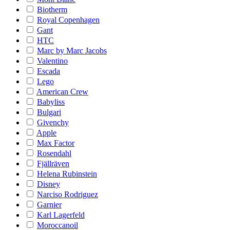
Biotherm
Royal Copenhagen
Gant
HTC
Marc by Marc Jacobs
Valentino
Escada
Lego
American Crew
Babyliss
Bulgari
Givenchy
Apple
Max Factor
Rosendahl
Fjällräven
Helena Rubinstein
Disney
Narciso Rodriguez
Garnier
Karl Lagerfeld
Moroccanoil