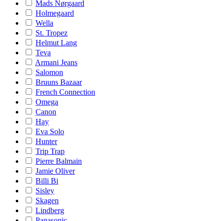
Mads Nørgaard
Holmegaard
Wella
St. Tropez
Helmut Lang
Teva
Armani Jeans
Salomon
Bruuns Bazaar
French Connection
Omega
Canon
Hay
Eva Solo
Hunter
Trip Trap
Pierre Balmain
Jamie Oliver
Billi Bi
Sisley
Skagen
Lindberg
Panasonic