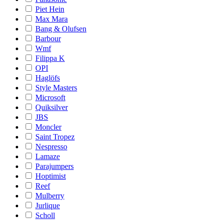
Piet Hein
Max Mara
Bang & Olufsen
Barbour
Wmf
Filippa K
OPI
Haglöfs
Style Masters
Microsoft
Quiksilver
JBS
Moncler
Saint Tropez
Nespresso
Lamaze
Parajumpers
Hoptimist
Reef
Mulberry
Jurlique
Scholl