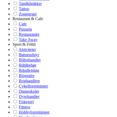
Tandklinikker
Tattoo
Zoneterapi
Restaurant & Cafe
Cafe
Pizzaria
Restauranter
Take Away
Sport & Fritid
Aktiviteter
Børneudstyr
Bilforhandler
Biltilbehør
Biludlejning
Biografer
Boghandlere
Cykelforretninger
Danseskoler
Dyrehandler
Fiskegrej
Fitness
Hobbyforretninger