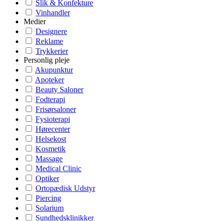
Slik & Konfekture
Vinhandler
Medier
Designere
Reklame
Trykkerier
Personlig pleje
Akupunktur
Apoteker
Beauty Saloner
Fodterapi
Frisørsaloner
Fysioterapi
Hørecenter
Helsekost
Kosmetik
Massage
Medical Clinic
Optiker
Ortopædisk Udstyr
Piercing
Solarium
Sundhedsklinikker