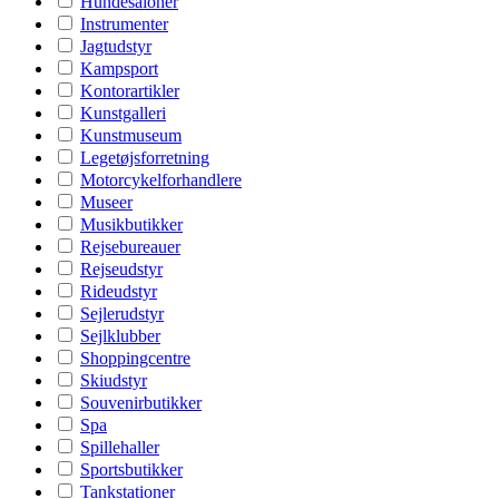
Hundesaloner
Instrumenter
Jagtudstyr
Kampsport
Kontorartikler
Kunstgalleri
Kunstmuseum
Legetøjsforretning
Motorcykelforhandlere
Museer
Musikbutikker
Rejsebureauer
Rejseudstyr
Rideudstyr
Sejlerudstyr
Sejlklubber
Shoppingcentre
Skiudstyr
Souvenirbutikker
Spa
Spillehaller
Sportsbutikker
Tankstationer