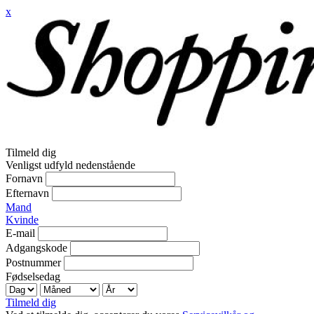
x
Tilmeld dig
Venligst udfyld nedenstående
Fornavn
Efternavn
Mand
Kvinde
E-mail
Adgangskode
Postnummer
Fødselsedag
Tilmeld dig