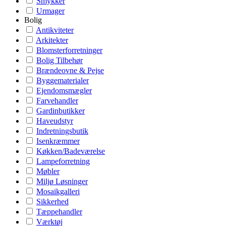
Smykker
Urmager
Bolig
Antikviteter
Arkitekter
Blomsterforretninger
Bolig Tilbehør
Brændeovne & Pejse
Byggematerialer
Ejendomsmægler
Farvehandler
Gardinbutikker
Haveudstyr
Indretningsbutik
Isenkræmmer
Køkken/Badeværelse
Lampeforretning
Møbler
Miljø Løsninger
Mosaikgalleri
Sikkerhed
Tæppehandler
Værktøj