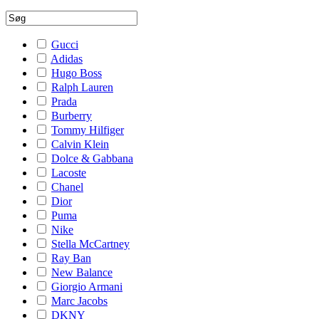
Gucci
Adidas
Hugo Boss
Ralph Lauren
Prada
Burberry
Tommy Hilfiger
Calvin Klein
Dolce & Gabbana
Lacoste
Chanel
Dior
Puma
Nike
Stella McCartney
Ray Ban
New Balance
Giorgio Armani
Marc Jacobs
DKNY