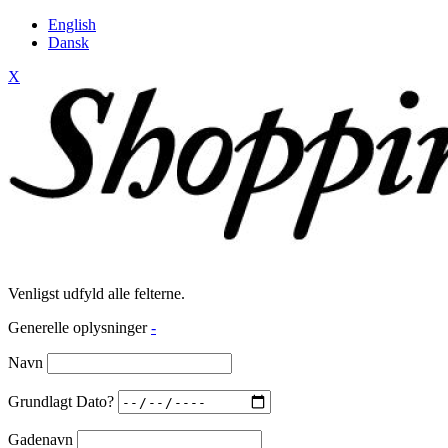
English
Dansk
X
Venligst udfyld alle felterne.
Generelle oplysninger
-
Navn
Grundlagt Dato?
Gadenavn