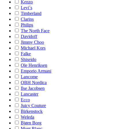
Kenzo
Levi´s
Timberland
Clarins
Philips
The North Face
Davidoff
Jimmy Choo
Michael Kors
Falke
Shiseido
Ole Henriksen
Emporio Armani
Lancome
OBH Nordica
Ilse Jacobsen
Lancaster
Ecco
Juicy Couture
Birkenstock
Weleda
Bjørn Borg
Mont Blanc