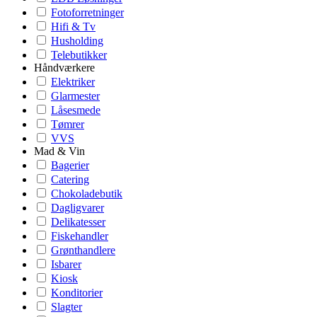
Fotoforretninger
Hifi & Tv
Husholding
Telebutikker
Håndværkere
Elektriker
Glarmester
Låsesmede
Tømrer
VVS
Mad & Vin
Bagerier
Catering
Chokoladebutik
Dagligvarer
Delikatesser
Fiskehandler
Grønthandlere
Isbarer
Kiosk
Konditorier
Slagter