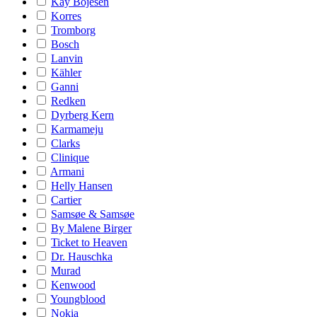
Kay Bojesen
Korres
Tromborg
Bosch
Lanvin
Kähler
Ganni
Redken
Dyrberg Kern
Karmameju
Clarks
Clinique
Armani
Helly Hansen
Cartier
Samsøe & Samsøe
By Malene Birger
Ticket to Heaven
Dr. Hauschka
Murad
Kenwood
Youngblood
Nokia