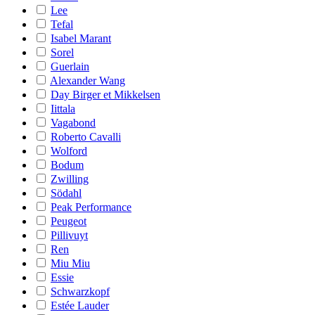
Lee
Tefal
Isabel Marant
Sorel
Guerlain
Alexander Wang
Day Birger et Mikkelsen
Iittala
Vagabond
Roberto Cavalli
Wolford
Bodum
Zwilling
Södahl
Peak Performance
Peugeot
Pillivuyt
Ren
Miu Miu
Essie
Schwarzkopf
Estée Lauder