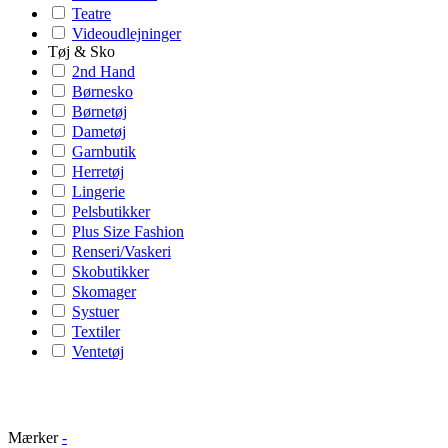
Teatre
Videoudlejninger
Tøj & Sko
2nd Hand
Børnesko
Børnetøj
Dametøj
Garnbutik
Herretøj
Lingerie
Pelsbutikker
Plus Size Fashion
Renseri/Vaskeri
Skobutikker
Skomager
Systuer
Textiler
Ventetøj
Mærker
-