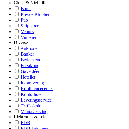
Clubs & Nightlife
Barer
Private Klubber
Pub
Stripbarer
Venues
Vinbarer
Diverse
Auktioner
Banker
Bedemænd
Forsikring
Gaveidéer
Hoteller
Indgravering
Konferencecenter
Kontorhotel
Leveringsservice
Trafikskole
Valutaveksling
Elektronik & Tele
EDB
EDB Løsninger