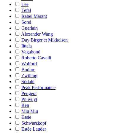
Lee
Tefal
Isabel Marant
Sorel
Guerlain
Alexander Wang
Day Birger et Mikkelsen
Iittala
Vagabond
Roberto Cavalli
Wolford
Bodum
Zwilling
Södahl
Peak Performance
Peugeot
Pillivuyt
Ren
Miu Miu
Essie
Schwarzkopf
Estée Lauder