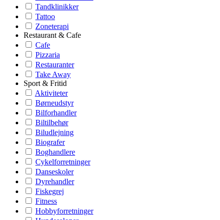
Tandklinikker
Tattoo
Zoneterapi
Restaurant & Cafe
Cafe
Pizzaria
Restauranter
Take Away
Sport & Fritid
Aktiviteter
Børneudstyr
Bilforhandler
Biltilbehør
Biludlejning
Biografer
Boghandlere
Cykelforretninger
Danseskoler
Dyrehandler
Fiskegrej
Fitness
Hobbyforretninger