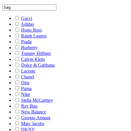
Gucci
Adidas
Hugo Boss
Ralph Lauren
Prada
Burberry
Tommy Hilfiger
Calvin Klein
Dolce & Gabbana
Lacoste
Chanel
Dior
Puma
Nike
Stella McCartney
Ray Ban
New Balance
Giorgio Armani
Marc Jacobs
DKNY