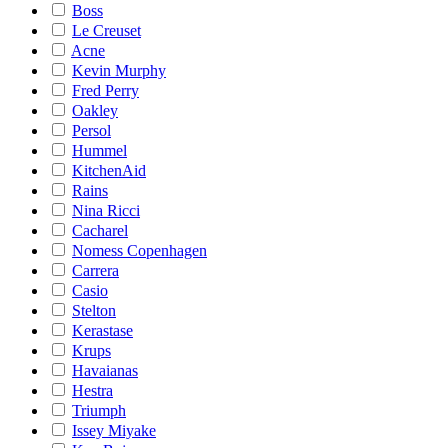
Boss
Le Creuset
Acne
Kevin Murphy
Fred Perry
Oakley
Persol
Hummel
KitchenAid
Rains
Nina Ricci
Cacharel
Nomess Copenhagen
Carrera
Casio
Stelton
Kerastase
Krups
Havaianas
Hestra
Triumph
Issey Miyake