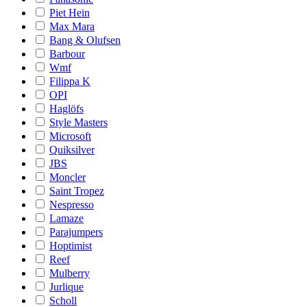
Piet Hein
Max Mara
Bang & Olufsen
Barbour
Wmf
Filippa K
OPI
Haglöfs
Style Masters
Microsoft
Quiksilver
JBS
Moncler
Saint Tropez
Nespresso
Lamaze
Parajumpers
Hoptimist
Reef
Mulberry
Jurlique
Scholl