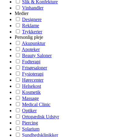
Slik & Konfekture
Vinhandler
Medier
Designere
Reklame
Trykkerier
Personlig pleje
Akupunktur
Apoteker
Beauty Saloner
Fodterapi
Frisørsaloner
Fysioterapi
Hørecenter
Helsekost
Kosmetik
Massage
Medical Clinic
Optiker
Ortopædisk Udstyr
Piercing
Solarium
Sundhedsklinikker