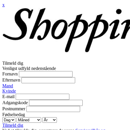
x
Tilmeld dig
Venligst udfyld nedenstående
Fornavn
Efternavn
Mand
Kvinde
E-mail
Adgangskode
Postnummer
Fødselsedag
Tilmeld dig