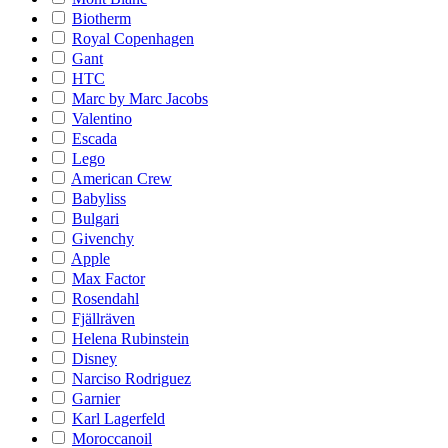
Biotherm
Royal Copenhagen
Gant
HTC
Marc by Marc Jacobs
Valentino
Escada
Lego
American Crew
Babyliss
Bulgari
Givenchy
Apple
Max Factor
Rosendahl
Fjällräven
Helena Rubinstein
Disney
Narciso Rodriguez
Garnier
Karl Lagerfeld
Moroccanoil