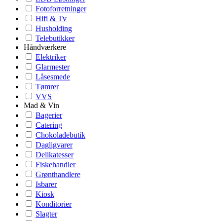
Fotoforretninger
Hifi & Tv
Husholding
Telebutikker
Håndværkere
Elektriker
Glarmester
Låsesmede
Tømrer
VVS
Mad & Vin
Bagerier
Catering
Chokoladebutik
Dagligvarer
Delikatesser
Fiskehandler
Grønthandlere
Isbarer
Kiosk
Konditorier
Slagter