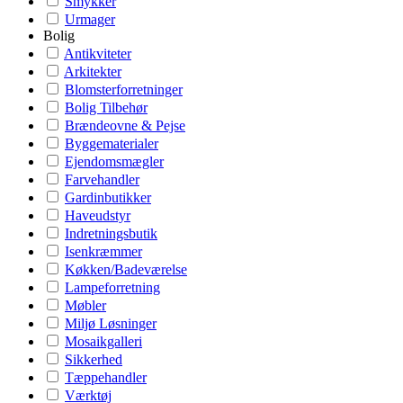
Smykker
Urmager
Bolig
Antikviteter
Arkitekter
Blomsterforretninger
Bolig Tilbehør
Brændeovne & Pejse
Byggematerialer
Ejendomsmægler
Farvehandler
Gardinbutikker
Haveudstyr
Indretningsbutik
Isenkræmmer
Køkken/Badeværelse
Lampeforretning
Møbler
Miljø Løsninger
Mosaikgalleri
Sikkerhed
Tæppehandler
Værktøj