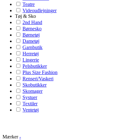
Teatre
Videoudlejninger
Tøj & Sko
2nd Hand
Børnesko
Børnetøj
Dametøj
Garnbutik
Herretøj
Lingerie
Pelsbutikker
Plus Size Fashion
Renseri/Vaskeri
Skobutikker
Skomager
Systuer
Textiler
Ventetøj
Mærker
-