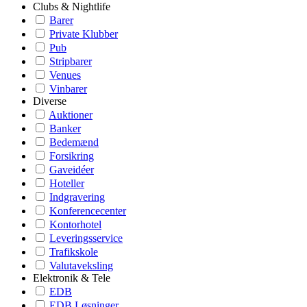
Clubs & Nightlife
Barer
Private Klubber
Pub
Stripbarer
Venues
Vinbarer
Diverse
Auktioner
Banker
Bedemænd
Forsikring
Gaveidéer
Hoteller
Indgravering
Konferencecenter
Kontorhotel
Leveringsservice
Trafikskole
Valutaveksling
Elektronik & Tele
EDB
EDB Løsninger