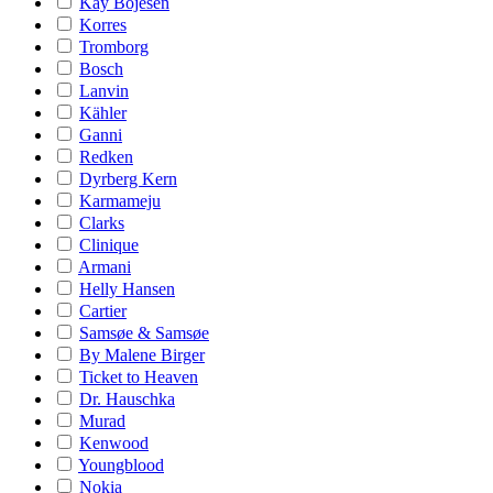
Kay Bojesen
Korres
Tromborg
Bosch
Lanvin
Kähler
Ganni
Redken
Dyrberg Kern
Karmameju
Clarks
Clinique
Armani
Helly Hansen
Cartier
Samsøe & Samsøe
By Malene Birger
Ticket to Heaven
Dr. Hauschka
Murad
Kenwood
Youngblood
Nokia