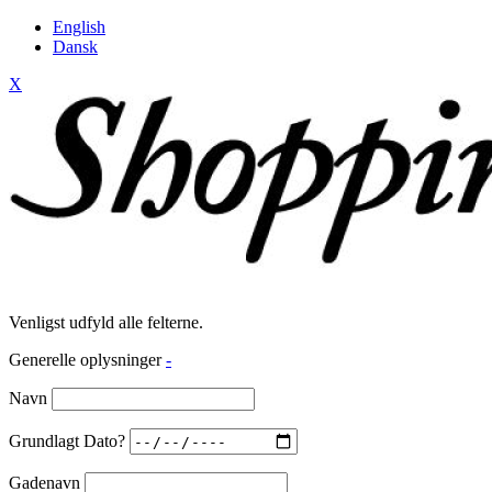
English
Dansk
X
Venligst udfyld alle felterne.
Generelle oplysninger
-
Navn
Grundlagt Dato?
Gadenavn