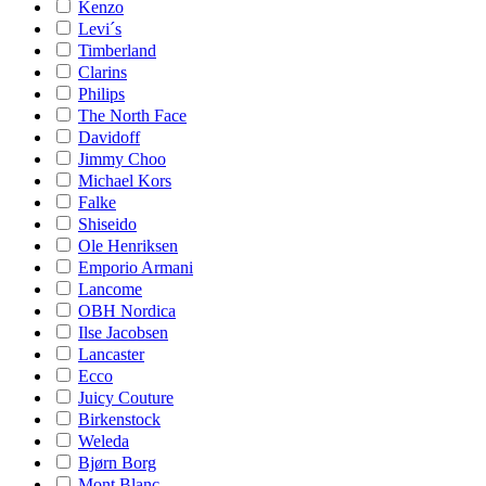
Kenzo
Levi´s
Timberland
Clarins
Philips
The North Face
Davidoff
Jimmy Choo
Michael Kors
Falke
Shiseido
Ole Henriksen
Emporio Armani
Lancome
OBH Nordica
Ilse Jacobsen
Lancaster
Ecco
Juicy Couture
Birkenstock
Weleda
Bjørn Borg
Mont Blanc