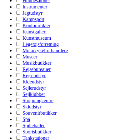
Hundesaloner
Instrumenter
Jagtudstyr
Kampsport
Kontorartikler
Kunstgalleri
Kunstmuseum
Legetøjsforretning
Motorcykelforhandlere
Museer
Musikbutikker
Rejsebureauer
Rejseudstyr
Rideudstyr
Sejlerudstyr
Sejlklubber
Shoppingcentre
Skiudstyr
Souvenirbutikker
Spa
Spillehaller
Sportsbutikker
Tankstationer