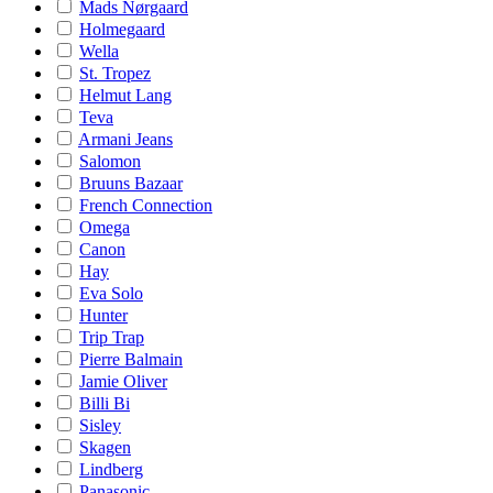
Mads Nørgaard
Holmegaard
Wella
St. Tropez
Helmut Lang
Teva
Armani Jeans
Salomon
Bruuns Bazaar
French Connection
Omega
Canon
Hay
Eva Solo
Hunter
Trip Trap
Pierre Balmain
Jamie Oliver
Billi Bi
Sisley
Skagen
Lindberg
Panasonic