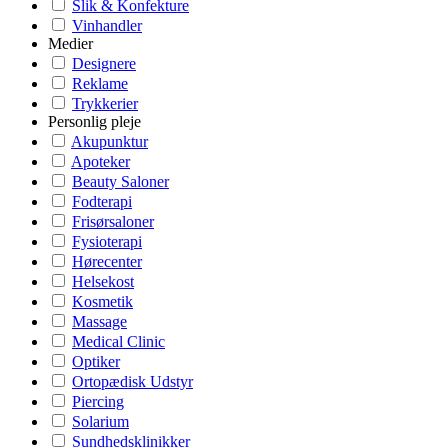
Slik & Konfekture
Vinhandler
Medier
Designere
Reklame
Trykkerier
Personlig pleje
Akupunktur
Apoteker
Beauty Saloner
Fodterapi
Frisørsaloner
Fysioterapi
Hørecenter
Helsekost
Kosmetik
Massage
Medical Clinic
Optiker
Ortopædisk Udstyr
Piercing
Solarium
Sundhedsklinikker