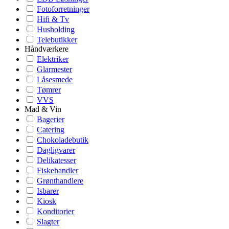
Fotoforretninger
Hifi & Tv
Husholding
Telebutikker
Håndværkere
Elektriker
Glarmester
Låsesmede
Tømrer
VVS
Mad & Vin
Bagerier
Catering
Chokoladebutik
Dagligvarer
Delikatesser
Fiskehandler
Grønthandlere
Isbarer
Kiosk
Konditorier
Slagter