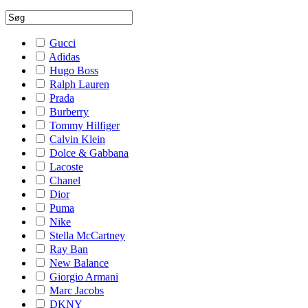
Gucci
Adidas
Hugo Boss
Ralph Lauren
Prada
Burberry
Tommy Hilfiger
Calvin Klein
Dolce & Gabbana
Lacoste
Chanel
Dior
Puma
Nike
Stella McCartney
Ray Ban
New Balance
Giorgio Armani
Marc Jacobs
DKNY