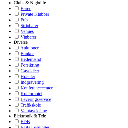
Clubs & Nightlife
Barer
Private Klubber
Pub
Stripbarer
Venues
Vinbarer
Diverse
Auktioner
Banker
Bedemænd
Forsikring
Gaveidéer
Hoteller
Indgravering
Konferencecenter
Kontorhotel
Leveringsservice
Trafikskole
Valutaveksling
Elektronik & Tele
EDB
EDB Løsninger