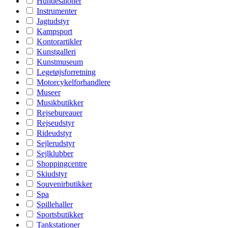
Hundesaloner
Instrumenter
Jagtudstyr
Kampsport
Kontorartikler
Kunstgalleri
Kunstmuseum
Legetøjsforretning
Motorcykelforhandlere
Museer
Musikbutikker
Rejsebureauer
Rejseudstyr
Rideudstyr
Sejlerudstyr
Sejlklubber
Shoppingcentre
Skiudstyr
Souvenirbutikker
Spa
Spillehaller
Sportsbutikker
Tankstationer