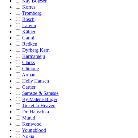
Kay Bojesen
Korres
Tromborg
Bosch
Lanvin
Kähler
Ganni
Redken
Dyrberg Kern
Karmameju
Clarks
Clinique
Armani
Helly Hansen
Cartier
Samsøe & Samsøe
By Malene Birger
Ticket to Heaven
Dr. Hauschka
Murad
Kenwood
Youngblood
Nokia