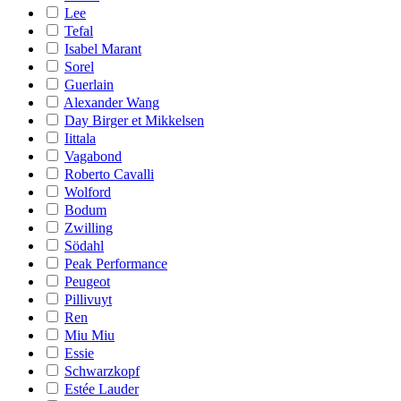
Lee
Tefal
Isabel Marant
Sorel
Guerlain
Alexander Wang
Day Birger et Mikkelsen
Iittala
Vagabond
Roberto Cavalli
Wolford
Bodum
Zwilling
Södahl
Peak Performance
Peugeot
Pillivuyt
Ren
Miu Miu
Essie
Schwarzkopf
Estée Lauder