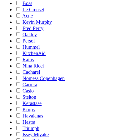
Boss
Le Creuset
Acne
Kevin Murphy
Fred Perry
Oakley
Persol
Hummel
KitchenAid
Rains
Nina Ricci
Cacharel
Nomess Copenhagen
Carrera
Casio
Stelton
Kerastase
Krups
Havaianas
Hestra
Triumph
Issey Miyake