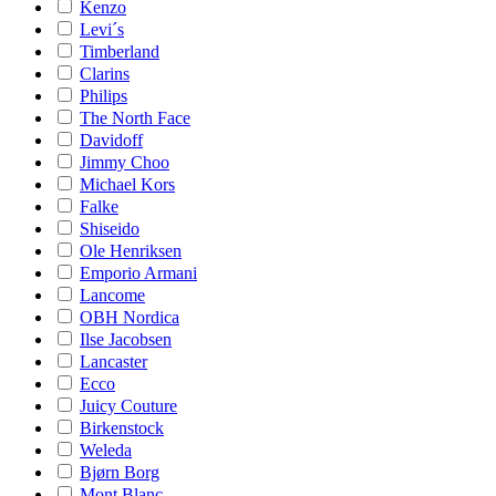
Kenzo
Levi´s
Timberland
Clarins
Philips
The North Face
Davidoff
Jimmy Choo
Michael Kors
Falke
Shiseido
Ole Henriksen
Emporio Armani
Lancome
OBH Nordica
Ilse Jacobsen
Lancaster
Ecco
Juicy Couture
Birkenstock
Weleda
Bjørn Borg
Mont Blanc