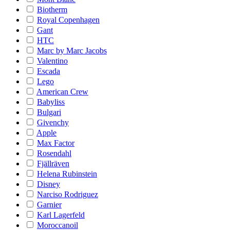
Biotherm
Royal Copenhagen
Gant
HTC
Marc by Marc Jacobs
Valentino
Escada
Lego
American Crew
Babyliss
Bulgari
Givenchy
Apple
Max Factor
Rosendahl
Fjällräven
Helena Rubinstein
Disney
Narciso Rodriguez
Garnier
Karl Lagerfeld
Moroccanoil