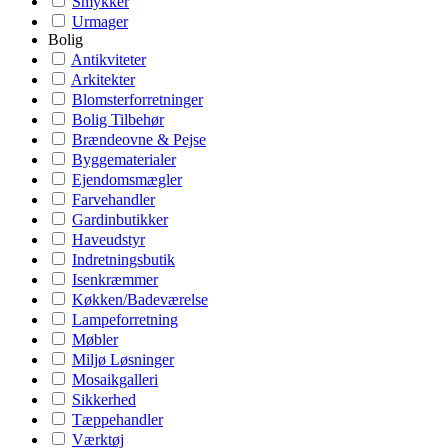
Smykker
Urmager
Bolig
Antikviteter
Arkitekter
Blomsterforretninger
Bolig Tilbehør
Brændeovne & Pejse
Byggematerialer
Ejendomsmægler
Farvehandler
Gardinbutikker
Haveudstyr
Indretningsbutik
Isenkræmmer
Køkken/Badeværelse
Lampeforretning
Møbler
Miljø Løsninger
Mosaikgalleri
Sikkerhed
Tæppehandler
Værktøj