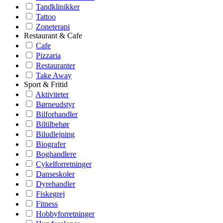
Tandklinikker
Tattoo
Zoneterapi
Restaurant & Cafe
Cafe
Pizzaria
Restauranter
Take Away
Sport & Fritid
Aktiviteter
Børneudstyr
Bilforhandler
Biltilbehør
Biludlejning
Biografer
Boghandlere
Cykelforretninger
Danseskoler
Dyrehandler
Fiskegrej
Fitness
Hobbyforretninger