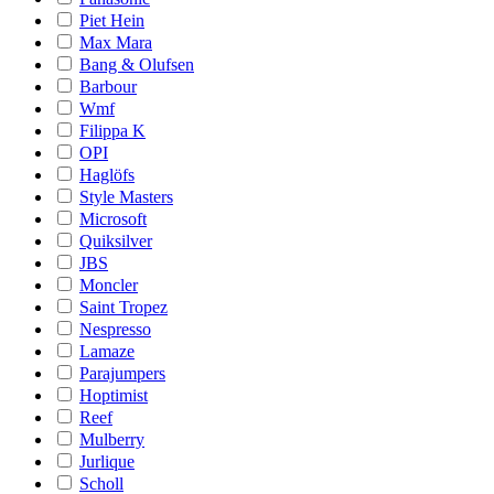
Piet Hein
Max Mara
Bang & Olufsen
Barbour
Wmf
Filippa K
OPI
Haglöfs
Style Masters
Microsoft
Quiksilver
JBS
Moncler
Saint Tropez
Nespresso
Lamaze
Parajumpers
Hoptimist
Reef
Mulberry
Jurlique
Scholl