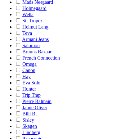
Mads Nørgaard
Holmegaard
Wella
St. Tropez
Helmut Lang
Teva
Armani Jeans
Salomon
Bruuns Bazaar
French Connection
Omega
Canon
Hay
Eva Solo
Hunter
Trip Trap
Pierre Balmain
Jamie Oliver
Billi Bi
Sisley
Skagen
Lindberg
Panasonic