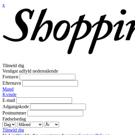
x
Tilmeld dig
Venligst udfyld nedenstående
Fornavn
Efternavn
Mand
Kvinde
E-mail
Adgangskode
Postnummer
Fødselsedag
Tilmeld dig