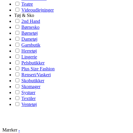
Teatre
Videoudlejninger
Tøj & Sko
2nd Hand
Børnesko
Børnetøj
Dametøj
Garnbutik
Herretøj
Lingerie
Pelsbutikker
Plus Size Fashion
Renseri/Vaskeri
Skobutikker
Skomager
Systuer
Textiler
Ventetøj
Mærker
-