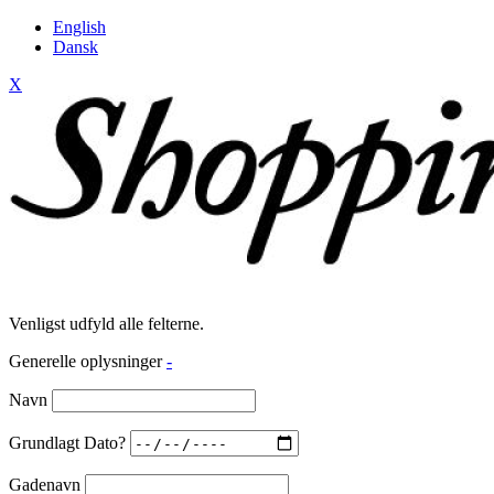
English
Dansk
X
Venligst udfyld alle felterne.
Generelle oplysninger
-
Navn
Grundlagt Dato?
Gadenavn