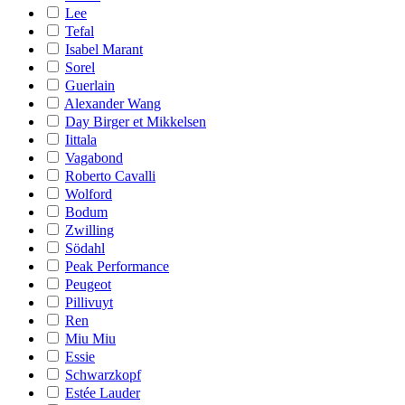
Lee
Tefal
Isabel Marant
Sorel
Guerlain
Alexander Wang
Day Birger et Mikkelsen
Iittala
Vagabond
Roberto Cavalli
Wolford
Bodum
Zwilling
Södahl
Peak Performance
Peugeot
Pillivuyt
Ren
Miu Miu
Essie
Schwarzkopf
Estée Lauder