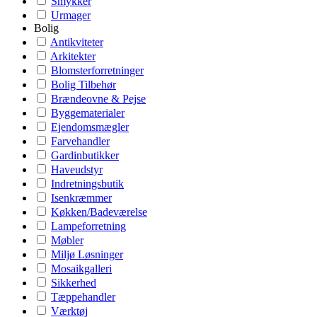
Smykker
Urmager
Bolig
Antikviteter
Arkitekter
Blomsterforretninger
Bolig Tilbehør
Brændeovne & Pejse
Byggematerialer
Ejendomsmægler
Farvehandler
Gardinbutikker
Haveudstyr
Indretningsbutik
Isenkræmmer
Køkken/Badeværelse
Lampeforretning
Møbler
Miljø Løsninger
Mosaikgalleri
Sikkerhed
Tæppehandler
Værktøj