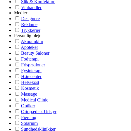
Slik & Konfekture
Vinhandler
Medier
Designere
Reklame
Trykkerier
Personlig pleje
Akupunktur
Apoteker
Beauty Saloner
Fodterapi
Frisørsaloner
Fysioterapi
Hørecenter
Helsekost
Kosmetik
Massage
Medical Clinic
Optiker
Ortopædisk Udstyr
Piercing
Solarium
Sundhedsklinikker