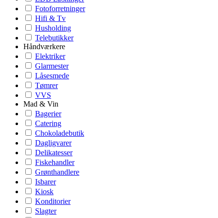
Fotoforretninger
Hifi & Tv
Husholding
Telebutikker
Håndværkere
Elektriker
Glarmester
Låsesmede
Tømrer
VVS
Mad & Vin
Bagerier
Catering
Chokoladebutik
Dagligvarer
Delikatesser
Fiskehandler
Grønthandlere
Isbarer
Kiosk
Konditorier
Slagter