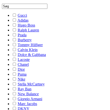
Gucci
Adidas
Hugo Boss
Ralph Lauren
Prada
Burberry
Tommy Hilfiger
Calvin Klein
Dolce & Gabbana
Lacoste
Chanel
Dior
Puma
Nike
Stella McCartney
Ray Ban
New Balance
Giorgio Armani
Marc Jacobs
DKNY