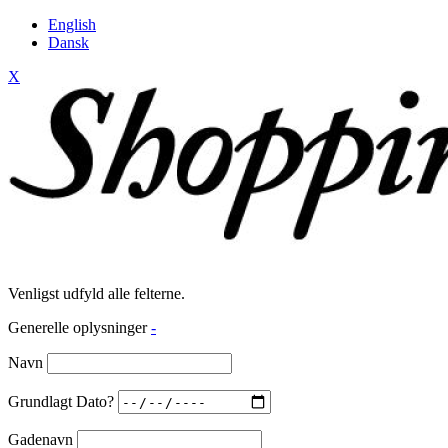
English
Dansk
X
Venligst udfyld alle felterne.
Generelle oplysninger
-
Navn
Grundlagt Dato?
Gadenavn