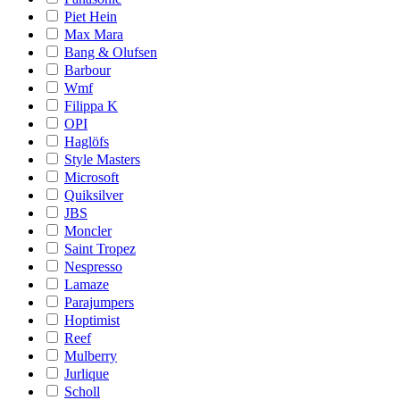
Piet Hein
Max Mara
Bang & Olufsen
Barbour
Wmf
Filippa K
OPI
Haglöfs
Style Masters
Microsoft
Quiksilver
JBS
Moncler
Saint Tropez
Nespresso
Lamaze
Parajumpers
Hoptimist
Reef
Mulberry
Jurlique
Scholl