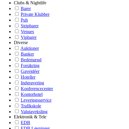
Clubs & Nightlife
Barer
Private Klubber
Pub
Stripbarer
Venues
Vinbarer
Diverse
Auktioner
Banker
Bedemænd
Forsikring
Gaveidéer
Hoteller
Indgravering
Konferencecenter
Kontorhotel
Leveringsservice
Trafikskole
Valutaveksling
Elektronik & Tele
EDB
EDB Løsninger