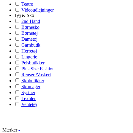
Teatre
Videoudlejninger
Tøj & Sko
2nd Hand
Børnesko
Børnetøj
Dametøj
Garnbutik
Herretøj
Lingerie
Pelsbutikker
Plus Size Fashion
Renseri/Vaskeri
Skobutikker
Skomager
Systuer
Textiler
Ventetøj
Mærker
-