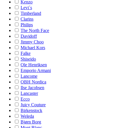
Kenzo
Levi´s
Timberland
Clarins
Philips
The North Face
Davidoff
Jimmy Choo
Michael Kors
Falke
Shiseido
Ole Henriksen
Emporio Armani
Lancome
OBH Nordica
Ilse Jacobsen
Lancaster
Ecco
Juicy Couture
Birkenstock
Weleda
Bjørn Borg
Mont Blanc