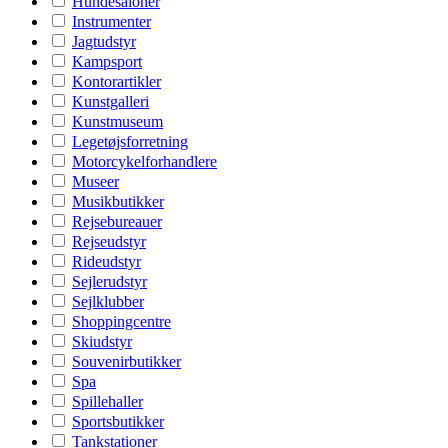
Hundesaloner
Instrumenter
Jagtudstyr
Kampsport
Kontorartikler
Kunstgalleri
Kunstmuseum
Legetøjsforretning
Motorcykelforhandlere
Museer
Musikbutikker
Rejsebureauer
Rejseudstyr
Rideudstyr
Sejlerudstyr
Sejlklubber
Shoppingcentre
Skiudstyr
Souvenirbutikker
Spa
Spillehaller
Sportsbutikker
Tankstationer