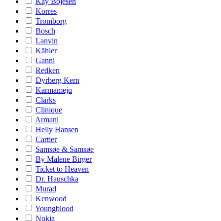
Kay Bojesen
Korres
Tromborg
Bosch
Lanvin
Kähler
Ganni
Redken
Dyrberg Kern
Karmameju
Clarks
Clinique
Armani
Helly Hansen
Cartier
Samsøe & Samsøe
By Malene Birger
Ticket to Heaven
Dr. Hauschka
Murad
Kenwood
Youngblood
Nokia