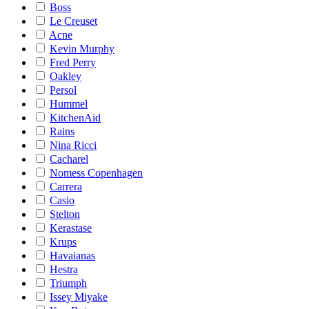
Boss
Le Creuset
Acne
Kevin Murphy
Fred Perry
Oakley
Persol
Hummel
KitchenAid
Rains
Nina Ricci
Cacharel
Nomess Copenhagen
Carrera
Casio
Stelton
Kerastase
Krups
Havaianas
Hestra
Triumph
Issey Miyake