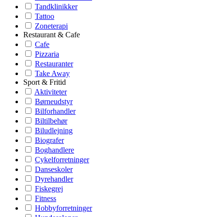
Tandklinikker
Tattoo
Zoneterapi
Restaurant & Cafe
Cafe
Pizzaria
Restauranter
Take Away
Sport & Fritid
Aktiviteter
Børneudstyr
Bilforhandler
Biltilbehør
Biludlejning
Biografer
Boghandlere
Cykelforretninger
Danseskoler
Dyrehandler
Fiskegrej
Fitness
Hobbyforretninger