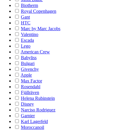
Biotherm
Royal Copenhagen
Gant
HTC
Marc by Marc Jacobs
Valentino
Escada
Lego
American Crew
Babyliss
Bulgari
Givenchy
Apple
Max Factor
Rosendahl
Fjällräven
Helena Rubinstein
Disney
Narciso Rodriguez
Garnier
Karl Lagerfeld
Moroccanoil