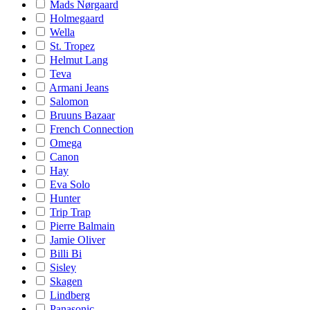
Mads Nørgaard
Holmegaard
Wella
St. Tropez
Helmut Lang
Teva
Armani Jeans
Salomon
Bruuns Bazaar
French Connection
Omega
Canon
Hay
Eva Solo
Hunter
Trip Trap
Pierre Balmain
Jamie Oliver
Billi Bi
Sisley
Skagen
Lindberg
Panasonic