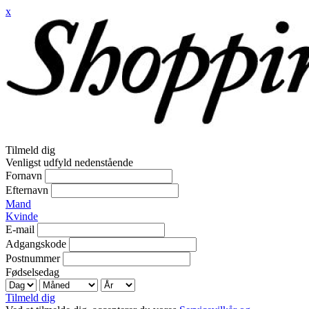
x
Tilmeld dig
Venligst udfyld nedenstående
Fornavn
Efternavn
Mand
Kvinde
E-mail
Adgangskode
Postnummer
Fødselsedag
Tilmeld dig