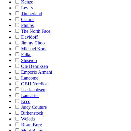
Kenzo
Levi´s
Timberland
Clarins
Philips
The North Face
Davidoff
Jimmy Choo
Michael Kors
Falke
Shiseido
Ole Henriksen
Emporio Armani
Lancome
OBH Nordica
Ilse Jacobsen
Lancaster
Ecco
Juicy Couture
Birkenstock
Weleda
Bjørn Borg
Mont Blanc