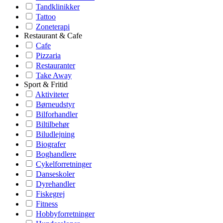
Tandklinikker
Tattoo
Zoneterapi
Restaurant & Cafe
Cafe
Pizzaria
Restauranter
Take Away
Sport & Fritid
Aktiviteter
Børneudstyr
Bilforhandler
Biltilbehør
Biludlejning
Biografer
Boghandlere
Cykelforretninger
Danseskoler
Dyrehandler
Fiskegrej
Fitness
Hobbyforretninger