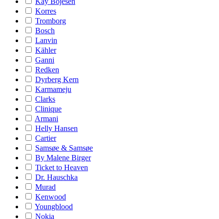
Kay Bojesen
Korres
Tromborg
Bosch
Lanvin
Kähler
Ganni
Redken
Dyrberg Kern
Karmameju
Clarks
Clinique
Armani
Helly Hansen
Cartier
Samsøe & Samsøe
By Malene Birger
Ticket to Heaven
Dr. Hauschka
Murad
Kenwood
Youngblood
Nokia