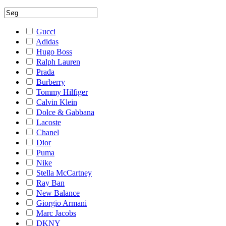
Gucci
Adidas
Hugo Boss
Ralph Lauren
Prada
Burberry
Tommy Hilfiger
Calvin Klein
Dolce & Gabbana
Lacoste
Chanel
Dior
Puma
Nike
Stella McCartney
Ray Ban
New Balance
Giorgio Armani
Marc Jacobs
DKNY