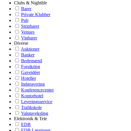
Clubs & Nightlife
Barer
Private Klubber
Pub
Stripbarer
Venues
Vinbarer
Diverse
Auktioner
Banker
Bedemænd
Forsikring
Gaveidéer
Hoteller
Indgravering
Konferencecenter
Kontorhotel
Leveringsservice
Trafikskole
Valutaveksling
Elektronik & Tele
EDB
EDB Løsninger