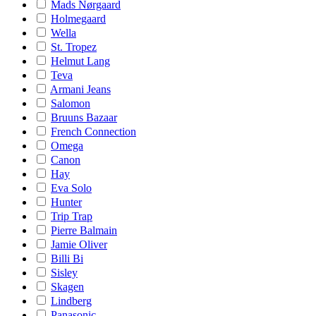
Mads Nørgaard
Holmegaard
Wella
St. Tropez
Helmut Lang
Teva
Armani Jeans
Salomon
Bruuns Bazaar
French Connection
Omega
Canon
Hay
Eva Solo
Hunter
Trip Trap
Pierre Balmain
Jamie Oliver
Billi Bi
Sisley
Skagen
Lindberg
Panasonic