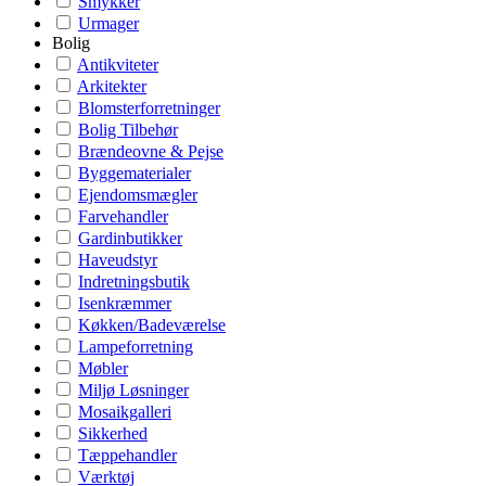
Smykker
Urmager
Bolig
Antikviteter
Arkitekter
Blomsterforretninger
Bolig Tilbehør
Brændeovne & Pejse
Byggematerialer
Ejendomsmægler
Farvehandler
Gardinbutikker
Haveudstyr
Indretningsbutik
Isenkræmmer
Køkken/Badeværelse
Lampeforretning
Møbler
Miljø Løsninger
Mosaikgalleri
Sikkerhed
Tæppehandler
Værktøj