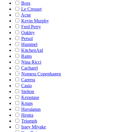
Boss
Le Creuset
Acne
Kevin Murphy
Fred Perry
Oakley
Persol
Hummel
KitchenAid
Rains
Nina Ricci
Cacharel
Nomess Copenhagen
Carrera
Casio
Stelton
Kerastase
Krups
Havaianas
Hestra
Triumph
Issey Miyake