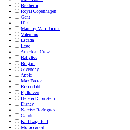
Biotherm
Royal Copenhagen
Gant
HTC
Marc by Marc Jacobs
Valentino
Escada
Lego
American Crew
Babyliss
Bulgari
Givenchy
Apple
Max Factor
Rosendahl
Fjällräven
Helena Rubinstein
Disney
Narciso Rodriguez
Garnier
Karl Lagerfeld
Moroccanoil