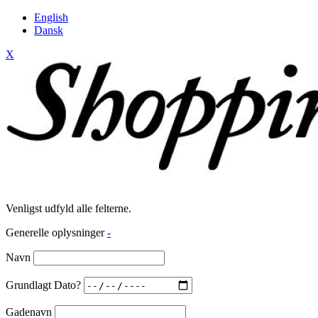
English
Dansk
X
Venligst udfyld alle felterne.
Generelle oplysninger
-
Navn
Grundlagt Dato?
Gadenavn