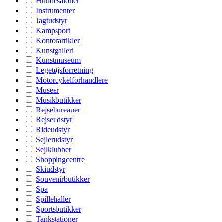
Hundesaloner
Instrumenter
Jagtudstyr
Kampsport
Kontorartikler
Kunstgalleri
Kunstmuseum
Legetøjsforretning
Motorcykelforhandlere
Museer
Musikbutikker
Rejsebureauer
Rejseudstyr
Rideudstyr
Sejlerudstyr
Sejlklubber
Shoppingcentre
Skiudstyr
Souvenirbutikker
Spa
Spillehaller
Sportsbutikker
Tankstationer