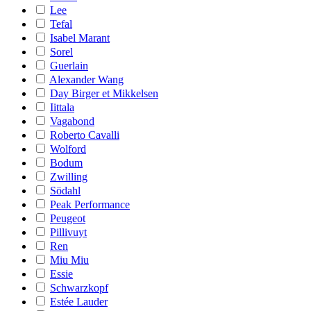
Lee
Tefal
Isabel Marant
Sorel
Guerlain
Alexander Wang
Day Birger et Mikkelsen
Iittala
Vagabond
Roberto Cavalli
Wolford
Bodum
Zwilling
Södahl
Peak Performance
Peugeot
Pillivuyt
Ren
Miu Miu
Essie
Schwarzkopf
Estée Lauder