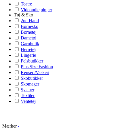
Teatre
Videoudlejninger
Tøj & Sko
2nd Hand
Børnesko
Børnetøj
Dametøj
Garnbutik
Herretøj
Lingerie
Pelsbutikker
Plus Size Fashion
Renseri/Vaskeri
Skobutikker
Skomager
Systuer
Textiler
Ventetøj
Mærker
-