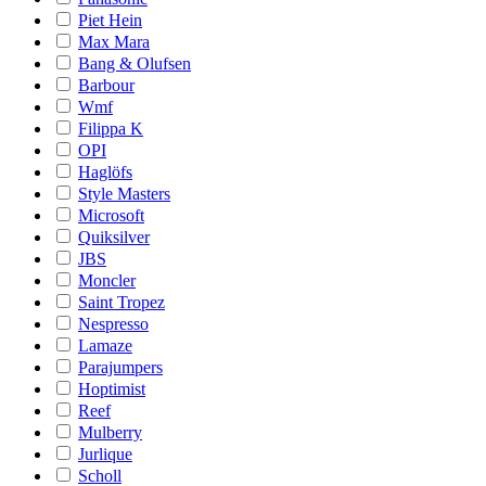
Piet Hein
Max Mara
Bang & Olufsen
Barbour
Wmf
Filippa K
OPI
Haglöfs
Style Masters
Microsoft
Quiksilver
JBS
Moncler
Saint Tropez
Nespresso
Lamaze
Parajumpers
Hoptimist
Reef
Mulberry
Jurlique
Scholl