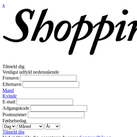
x
Tilmeld dig
Venligst udfyld nedenstående
Fornavn
Efternavn
Mand
Kvinde
E-mail
Adgangskode
Postnummer
Fødselsedag
Tilmeld dig