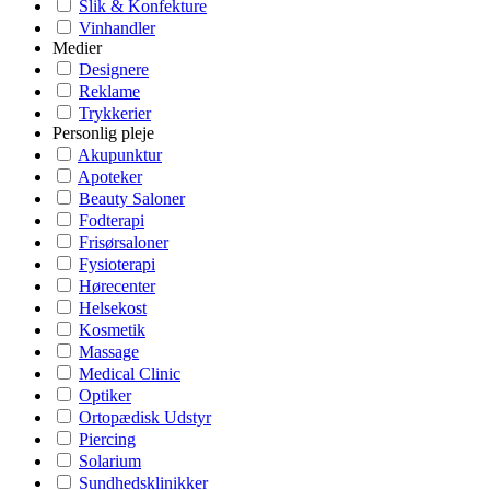
Slik & Konfekture
Vinhandler
Medier
Designere
Reklame
Trykkerier
Personlig pleje
Akupunktur
Apoteker
Beauty Saloner
Fodterapi
Frisørsaloner
Fysioterapi
Hørecenter
Helsekost
Kosmetik
Massage
Medical Clinic
Optiker
Ortopædisk Udstyr
Piercing
Solarium
Sundhedsklinikker