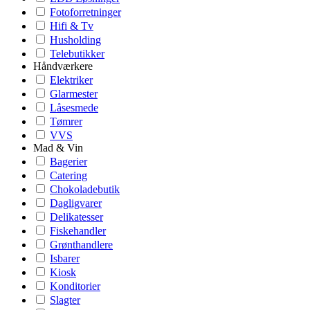
Fotoforretninger
Hifi & Tv
Husholding
Telebutikker
Håndværkere
Elektriker
Glarmester
Låsesmede
Tømrer
VVS
Mad & Vin
Bagerier
Catering
Chokoladebutik
Dagligvarer
Delikatesser
Fiskehandler
Grønthandlere
Isbarer
Kiosk
Konditorier
Slagter