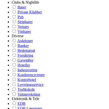
Clubs & Nightlife
Barer
Private Klubber
Pub
Stripbarer
Venues
Vinbarer
Diverse
Auktioner
Banker
Bedemænd
Forsikring
Gaveidéer
Hoteller
Indgravering
Konferencecenter
Kontorhotel
Leveringsservice
Trafikskole
Valutaveksling
Elektronik & Tele
EDB
EDB Løsninger