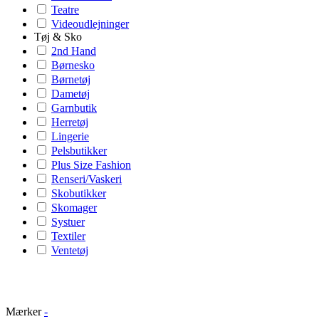
Teatre
Videoudlejninger
Tøj & Sko
2nd Hand
Børnesko
Børnetøj
Dametøj
Garnbutik
Herretøj
Lingerie
Pelsbutikker
Plus Size Fashion
Renseri/Vaskeri
Skobutikker
Skomager
Systuer
Textiler
Ventetøj
Mærker
-