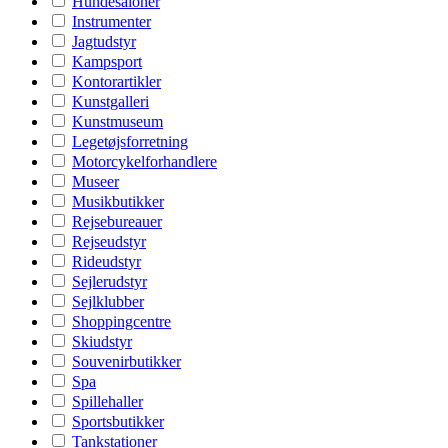
Hundesaloner
Instrumenter
Jagtudstyr
Kampsport
Kontorartikler
Kunstgalleri
Kunstmuseum
Legetøjsforretning
Motorcykelforhandlere
Museer
Musikbutikker
Rejsebureauer
Rejseudstyr
Rideudstyr
Sejlerudstyr
Sejlklubber
Shoppingcentre
Skiudstyr
Souvenirbutikker
Spa
Spillehaller
Sportsbutikker
Tankstationer