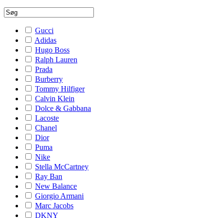
Gucci
Adidas
Hugo Boss
Ralph Lauren
Prada
Burberry
Tommy Hilfiger
Calvin Klein
Dolce & Gabbana
Lacoste
Chanel
Dior
Puma
Nike
Stella McCartney
Ray Ban
New Balance
Giorgio Armani
Marc Jacobs
DKNY