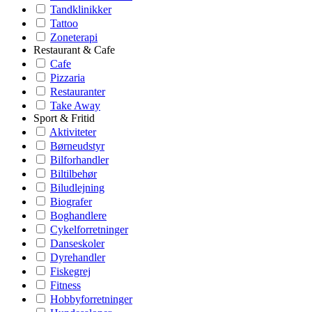
Tandklinikker
Tattoo
Zoneterapi
Restaurant & Cafe
Cafe
Pizzaria
Restauranter
Take Away
Sport & Fritid
Aktiviteter
Børneudstyr
Bilforhandler
Biltilbehør
Biludlejning
Biografer
Boghandlere
Cykelforretninger
Danseskoler
Dyrehandler
Fiskegrej
Fitness
Hobbyforretninger