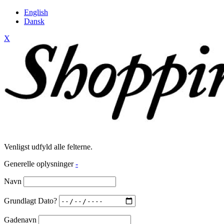
English
Dansk
X
Venligst udfyld alle felterne.
Generelle oplysninger
-
Navn
Grundlagt Dato?
Gadenavn