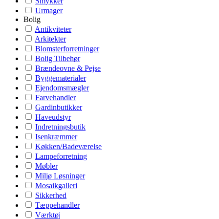
Smykker
Urmager
Bolig
Antikviteter
Arkitekter
Blomsterforretninger
Bolig Tilbehør
Brændeovne & Pejse
Byggematerialer
Ejendomsmægler
Farvehandler
Gardinbutikker
Haveudstyr
Indretningsbutik
Isenkræmmer
Køkken/Badeværelse
Lampeforretning
Møbler
Miljø Løsninger
Mosaikgalleri
Sikkerhed
Tæppehandler
Værktøj