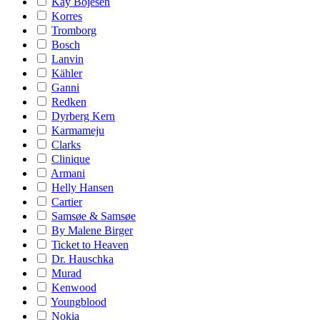
Kay Bojesen
Korres
Tromborg
Bosch
Lanvin
Kähler
Ganni
Redken
Dyrberg Kern
Karmameju
Clarks
Clinique
Armani
Helly Hansen
Cartier
Samsøe & Samsøe
By Malene Birger
Ticket to Heaven
Dr. Hauschka
Murad
Kenwood
Youngblood
Nokia