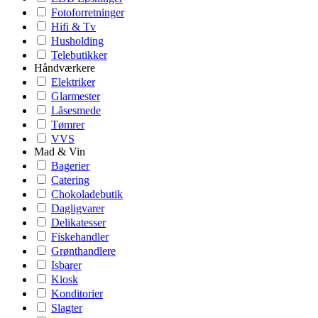
Fotoforretninger
Hifi & Tv
Husholding
Telebutikker
Håndværkere
Elektriker
Glarmester
Låsesmede
Tømrer
VVS
Mad & Vin
Bagerier
Catering
Chokoladebutik
Dagligvarer
Delikatesser
Fiskehandler
Grønthandlere
Isbarer
Kiosk
Konditorier
Slagter