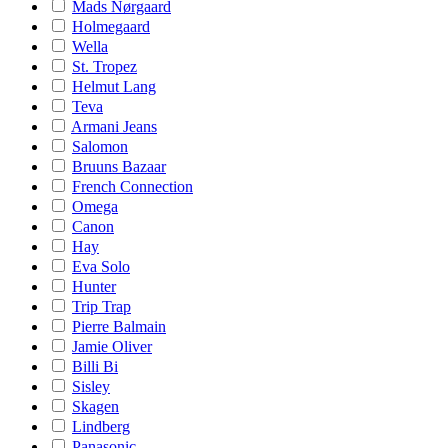
Mads Nørgaard
Holmegaard
Wella
St. Tropez
Helmut Lang
Teva
Armani Jeans
Salomon
Bruuns Bazaar
French Connection
Omega
Canon
Hay
Eva Solo
Hunter
Trip Trap
Pierre Balmain
Jamie Oliver
Billi Bi
Sisley
Skagen
Lindberg
Panasonic