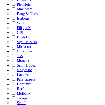
Piet Hein
Max Mara
Bang & Olufsen
Barbour
Wmf
Filippa K
OPI
Haglöfs
Style Masters
Microsoft
Quiksilver
JBS
Moncler
Saint Tropez
Nespresso
Lamaze
Parajumpers
Hoptimist
Reef
Mulberry
Jurlique
Scholl