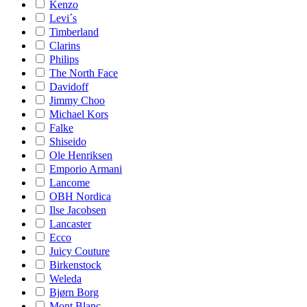
Kenzo
Levi´s
Timberland
Clarins
Philips
The North Face
Davidoff
Jimmy Choo
Michael Kors
Falke
Shiseido
Ole Henriksen
Emporio Armani
Lancome
OBH Nordica
Ilse Jacobsen
Lancaster
Ecco
Juicy Couture
Birkenstock
Weleda
Bjørn Borg
Mont Blanc