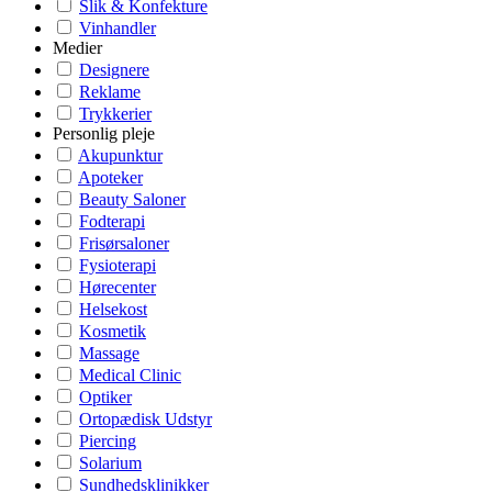
Slik & Konfekture
Vinhandler
Medier
Designere
Reklame
Trykkerier
Personlig pleje
Akupunktur
Apoteker
Beauty Saloner
Fodterapi
Frisørsaloner
Fysioterapi
Hørecenter
Helsekost
Kosmetik
Massage
Medical Clinic
Optiker
Ortopædisk Udstyr
Piercing
Solarium
Sundhedsklinikker