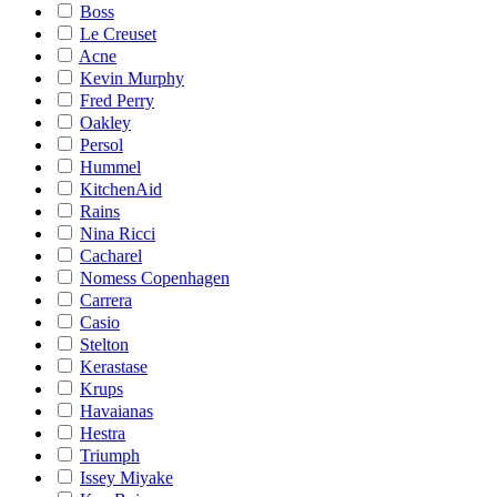
Boss
Le Creuset
Acne
Kevin Murphy
Fred Perry
Oakley
Persol
Hummel
KitchenAid
Rains
Nina Ricci
Cacharel
Nomess Copenhagen
Carrera
Casio
Stelton
Kerastase
Krups
Havaianas
Hestra
Triumph
Issey Miyake