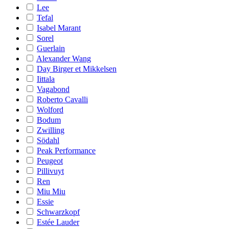
Lee
Tefal
Isabel Marant
Sorel
Guerlain
Alexander Wang
Day Birger et Mikkelsen
Iittala
Vagabond
Roberto Cavalli
Wolford
Bodum
Zwilling
Södahl
Peak Performance
Peugeot
Pillivuyt
Ren
Miu Miu
Essie
Schwarzkopf
Estée Lauder