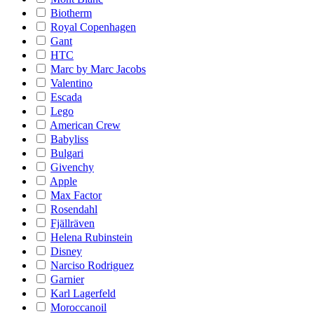
Biotherm
Royal Copenhagen
Gant
HTC
Marc by Marc Jacobs
Valentino
Escada
Lego
American Crew
Babyliss
Bulgari
Givenchy
Apple
Max Factor
Rosendahl
Fjällräven
Helena Rubinstein
Disney
Narciso Rodriguez
Garnier
Karl Lagerfeld
Moroccanoil