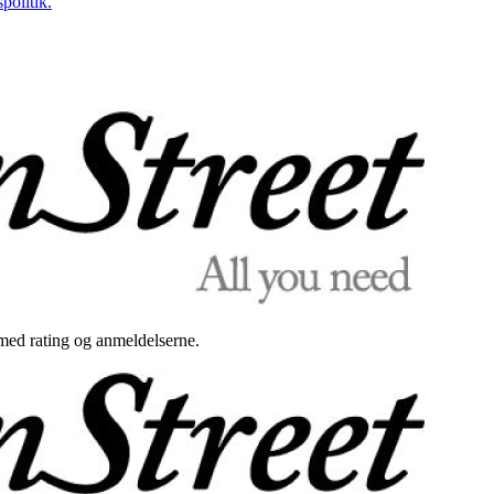
politik.
med rating og anmeldelserne.