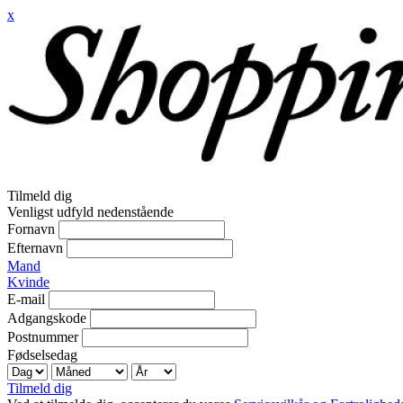
x
Tilmeld dig
Venligst udfyld nedenstående
Fornavn
Efternavn
Mand
Kvinde
E-mail
Adgangskode
Postnummer
Fødselsedag
Tilmeld dig