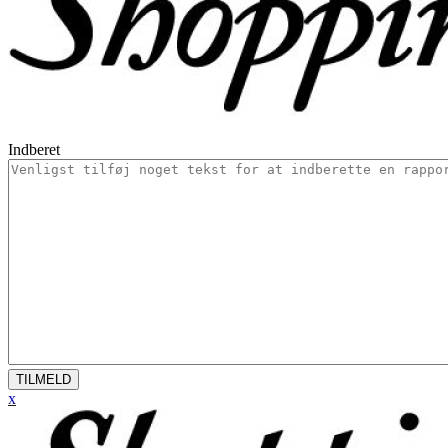
Indberet
TILMELD
x