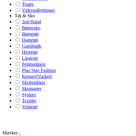
Teatre
Videoudlejninger
Tøj & Sko
2nd Hand
Børnesko
Børnetøj
Dametøj
Garnbutik
Herretøj
Lingerie
Pelsbutikker
Plus Size Fashion
Renseri/Vaskeri
Skobutikker
Skomager
Systuer
Textiler
Ventetøj
Mærker
-