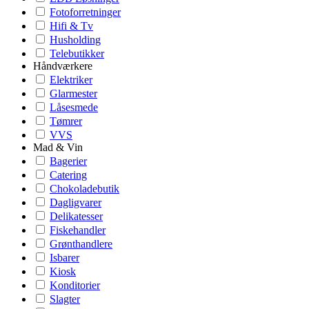
Fotoforretninger
Hifi & Tv
Husholding
Telebutikker
Håndværkere
Elektriker
Glarmester
Låsesmede
Tømrer
VVS
Mad & Vin
Bagerier
Catering
Chokoladebutik
Dagligvarer
Delikatesser
Fiskehandler
Grønthandlere
Isbarer
Kiosk
Konditorier
Slagter