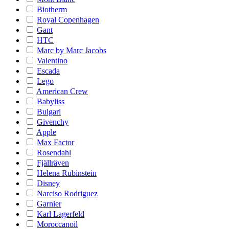
Biotherm
Royal Copenhagen
Gant
HTC
Marc by Marc Jacobs
Valentino
Escada
Lego
American Crew
Babyliss
Bulgari
Givenchy
Apple
Max Factor
Rosendahl
Fjällräven
Helena Rubinstein
Disney
Narciso Rodriguez
Garnier
Karl Lagerfeld
Moroccanoil