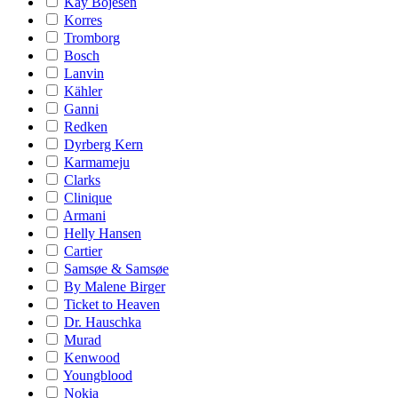
Kay Bojesen
Korres
Tromborg
Bosch
Lanvin
Kähler
Ganni
Redken
Dyrberg Kern
Karmameju
Clarks
Clinique
Armani
Helly Hansen
Cartier
Samsøe & Samsøe
By Malene Birger
Ticket to Heaven
Dr. Hauschka
Murad
Kenwood
Youngblood
Nokia