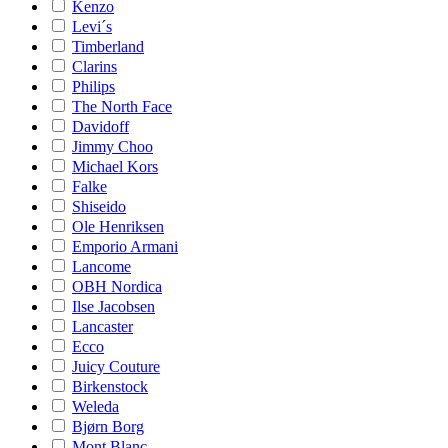
Kenzo
Levi´s
Timberland
Clarins
Philips
The North Face
Davidoff
Jimmy Choo
Michael Kors
Falke
Shiseido
Ole Henriksen
Emporio Armani
Lancome
OBH Nordica
Ilse Jacobsen
Lancaster
Ecco
Juicy Couture
Birkenstock
Weleda
Bjørn Borg
Mont Blanc