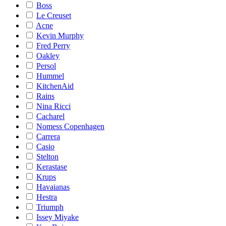
Boss
Le Creuset
Acne
Kevin Murphy
Fred Perry
Oakley
Persol
Hummel
KitchenAid
Rains
Nina Ricci
Cacharel
Nomess Copenhagen
Carrera
Casio
Stelton
Kerastase
Krups
Havaianas
Hestra
Triumph
Issey Miyake