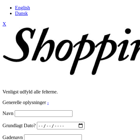
English
Dansk
X
Venligst udfyld alle felterne.
Generelle oplysninger
-
Navn
Grundlagt Dato?
Gadenavn