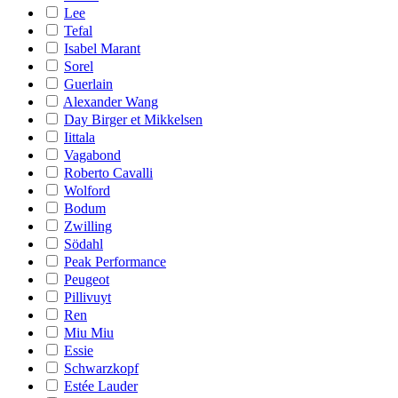
Lee
Tefal
Isabel Marant
Sorel
Guerlain
Alexander Wang
Day Birger et Mikkelsen
Iittala
Vagabond
Roberto Cavalli
Wolford
Bodum
Zwilling
Södahl
Peak Performance
Peugeot
Pillivuyt
Ren
Miu Miu
Essie
Schwarzkopf
Estée Lauder