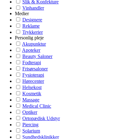
Slik & Konfekture
Vinhandler
Medier
Designere
Reklame
Trykkerier
Personlig pleje
Akupunktur
Apoteker
Beauty Saloner
Fodterapi
Frisørsaloner
Fysioterapi
Hørecenter
Helsekost
Kosmetik
Massage
Medical Clinic
Optiker
Ortopædisk Udstyr
Piercing
Solarium
Sundhedsklinikker