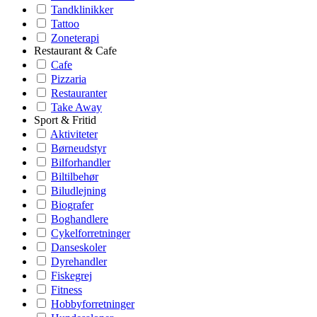
Tandklinikker
Tattoo
Zoneterapi
Restaurant & Cafe
Cafe
Pizzaria
Restauranter
Take Away
Sport & Fritid
Aktiviteter
Børneudstyr
Bilforhandler
Biltilbehør
Biludlejning
Biografer
Boghandlere
Cykelforretninger
Danseskoler
Dyrehandler
Fiskegrej
Fitness
Hobbyforretninger