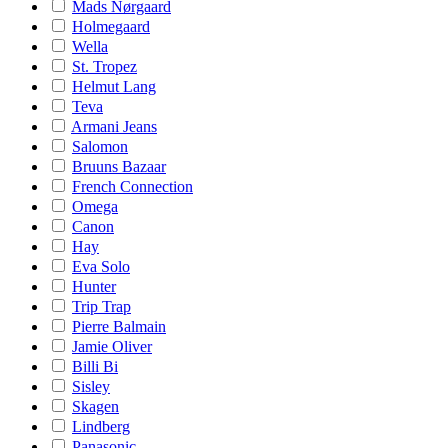
Mads Nørgaard
Holmegaard
Wella
St. Tropez
Helmut Lang
Teva
Armani Jeans
Salomon
Bruuns Bazaar
French Connection
Omega
Canon
Hay
Eva Solo
Hunter
Trip Trap
Pierre Balmain
Jamie Oliver
Billi Bi
Sisley
Skagen
Lindberg
Panasonic