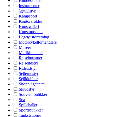
Hundesaloner
Instrumenter
Jagtudstyr
Kampsport
Kontorartikler
Kunstgalleri
Kunstmuseum
Legetøjsforretning
Motorcykelforhandlere
Museer
Musikbutikker
Rejsebureauer
Rejseudstyr
Rideudstyr
Sejlerudstyr
Sejlklubber
Shoppingcentre
Skiudstyr
Souvenirbutikker
Spa
Spillehaller
Sportsbutikker
Tankstationer