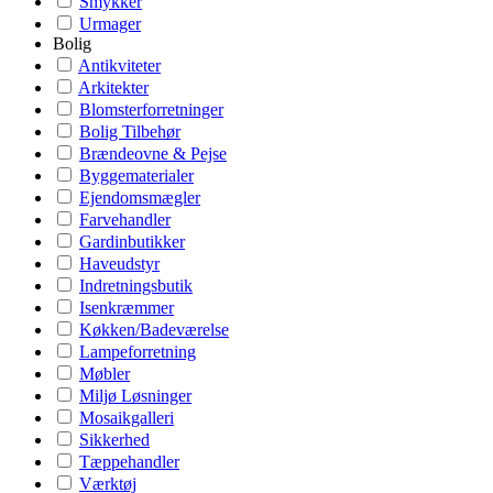
Smykker
Urmager
Bolig
Antikviteter
Arkitekter
Blomsterforretninger
Bolig Tilbehør
Brændeovne & Pejse
Byggematerialer
Ejendomsmægler
Farvehandler
Gardinbutikker
Haveudstyr
Indretningsbutik
Isenkræmmer
Køkken/Badeværelse
Lampeforretning
Møbler
Miljø Løsninger
Mosaikgalleri
Sikkerhed
Tæppehandler
Værktøj