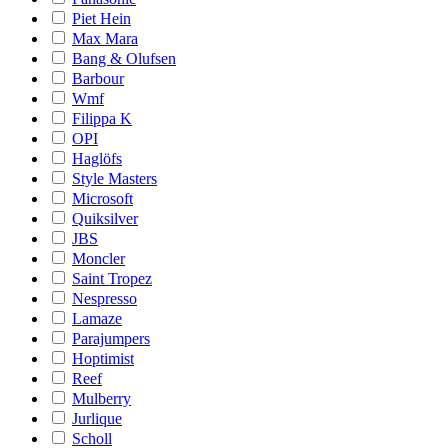
Piet Hein
Max Mara
Bang & Olufsen
Barbour
Wmf
Filippa K
OPI
Haglöfs
Style Masters
Microsoft
Quiksilver
JBS
Moncler
Saint Tropez
Nespresso
Lamaze
Parajumpers
Hoptimist
Reef
Mulberry
Jurlique
Scholl