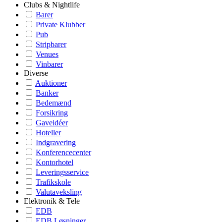
Clubs & Nightlife
Barer
Private Klubber
Pub
Stripbarer
Venues
Vinbarer
Diverse
Auktioner
Banker
Bedemænd
Forsikring
Gaveidéer
Hoteller
Indgravering
Konferencecenter
Kontorhotel
Leveringsservice
Trafikskole
Valutaveksling
Elektronik & Tele
EDB
EDB Løsninger