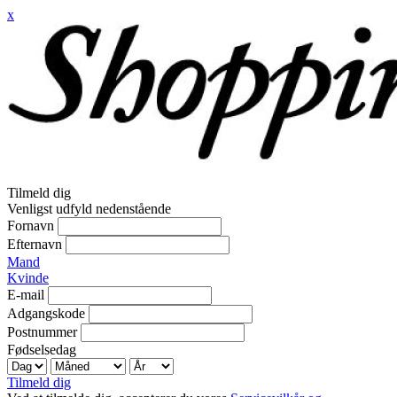
x
Tilmeld dig
Venligst udfyld nedenstående
Fornavn
Efternavn
Mand
Kvinde
E-mail
Adgangskode
Postnummer
Fødselsedag
Tilmeld dig