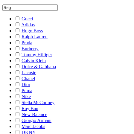
Gucci
Adidas
Hugo Boss
Ralph Lauren
Prada
Burberry
Tommy Hilfiger
Calvin Klein
Dolce & Gabbana
Lacoste
Chanel
Dior
Puma
Nike
Stella McCartney
Ray Ban
New Balance
Giorgio Armani
Marc Jacobs
DKNY