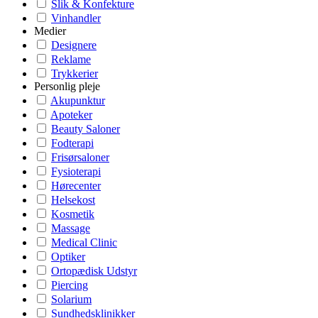
Slik & Konfekture
Vinhandler
Medier
Designere
Reklame
Trykkerier
Personlig pleje
Akupunktur
Apoteker
Beauty Saloner
Fodterapi
Frisørsaloner
Fysioterapi
Hørecenter
Helsekost
Kosmetik
Massage
Medical Clinic
Optiker
Ortopædisk Udstyr
Piercing
Solarium
Sundhedsklinikker