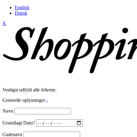
English
Dansk
X
Venligst udfyld alle felterne.
Generelle oplysninger
-
Navn
Grundlagt Dato?
Gadenavn