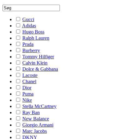
Gucci
Adidas
Hugo Boss
Ralph Lauren
Prada
Burberry
Tommy Hilfiger
Calvin Klein
Dolce & Gabbana
Lacoste
Chanel
Dior
Puma
Nike
Stella McCartney
Ray Ban
New Balance
Giorgio Armani
Marc Jacobs
DKNY