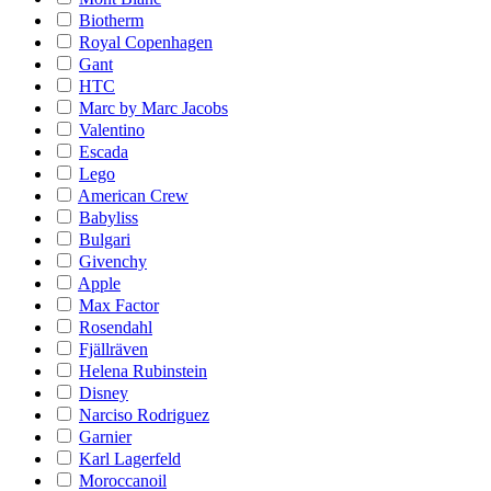
Biotherm
Royal Copenhagen
Gant
HTC
Marc by Marc Jacobs
Valentino
Escada
Lego
American Crew
Babyliss
Bulgari
Givenchy
Apple
Max Factor
Rosendahl
Fjällräven
Helena Rubinstein
Disney
Narciso Rodriguez
Garnier
Karl Lagerfeld
Moroccanoil