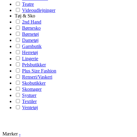
Teatre
Videoudlejninger
Tøj & Sko
2nd Hand
Børnesko
Børnetøj
Dametøj
Garnbutik
Herretøj
Lingerie
Pelsbutikker
Plus Size Fashion
Renseri/Vaskeri
Skobutikker
Skomager
Systuer
Textiler
Ventetøj
Mærker
-