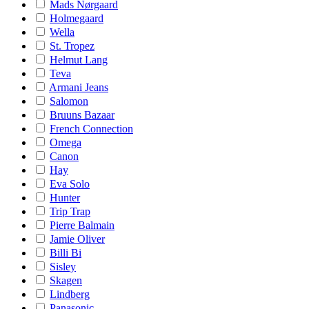
Mads Nørgaard
Holmegaard
Wella
St. Tropez
Helmut Lang
Teva
Armani Jeans
Salomon
Bruuns Bazaar
French Connection
Omega
Canon
Hay
Eva Solo
Hunter
Trip Trap
Pierre Balmain
Jamie Oliver
Billi Bi
Sisley
Skagen
Lindberg
Panasonic