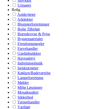
Smykker
Urmager
Bolig
Antikviteter
Arkitekter
Blomsterforretninger
Bolig Tilbehør
Brændeovne & Pejse
Byggematerialer
Ejendomsmægler
Farvehandler
Gardinbutikker
Haveudstyr
Indretningsbutik
Isenkræmmer
Køkken/Badeværelse
Lampeforretning
Møbler
Miljø Løsninger
Mosaikgalleri
Sikkerhed
Tæppehandler
Værktøj