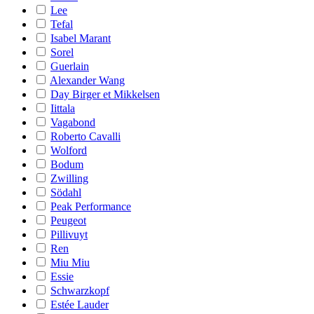
Lee
Tefal
Isabel Marant
Sorel
Guerlain
Alexander Wang
Day Birger et Mikkelsen
Iittala
Vagabond
Roberto Cavalli
Wolford
Bodum
Zwilling
Södahl
Peak Performance
Peugeot
Pillivuyt
Ren
Miu Miu
Essie
Schwarzkopf
Estée Lauder