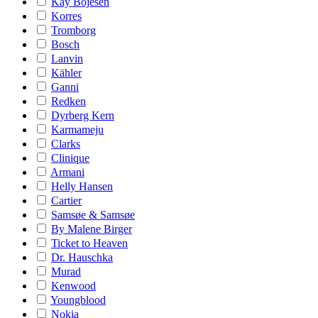
Kay Bojesen
Korres
Tromborg
Bosch
Lanvin
Kähler
Ganni
Redken
Dyrberg Kern
Karmameju
Clarks
Clinique
Armani
Helly Hansen
Cartier
Samsøe & Samsøe
By Malene Birger
Ticket to Heaven
Dr. Hauschka
Murad
Kenwood
Youngblood
Nokia