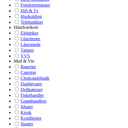
Fotoforretninger
Hifi & Tv
Husholding
Telebutikker
Håndværkere
Elektriker
Glarmester
Låsesmede
Tømrer
VVS
Mad & Vin
Bagerier
Catering
Chokoladebutik
Dagligvarer
Delikatesser
Fiskehandler
Grønthandlere
Isbarer
Kiosk
Konditorier
Slagter