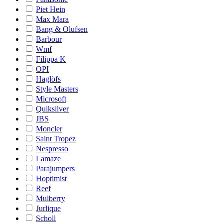
Piet Hein
Max Mara
Bang & Olufsen
Barbour
Wmf
Filippa K
OPI
Haglöfs
Style Masters
Microsoft
Quiksilver
JBS
Moncler
Saint Tropez
Nespresso
Lamaze
Parajumpers
Hoptimist
Reef
Mulberry
Jurlique
Scholl