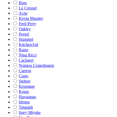
Boss
Le Creuset
Acne
Kevin Murphy
Fred Perry
Oakley
Persol
Hummel
KitchenAid
Rains
Nina Ricci
Cacharel
Nomess Copenhagen
Carrera
Casio
Stelton
Kerastase
Krups
Havaianas
Hestra
Triumph
Issey Miyake