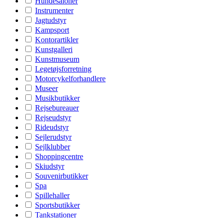
Hundesaloner
Instrumenter
Jagtudstyr
Kampsport
Kontorartikler
Kunstgalleri
Kunstmuseum
Legetøjsforretning
Motorcykelforhandlere
Museer
Musikbutikker
Rejsebureauer
Rejseudstyr
Rideudstyr
Sejlerudstyr
Sejlklubber
Shoppingcentre
Skiudstyr
Souvenirbutikker
Spa
Spillehaller
Sportsbutikker
Tankstationer