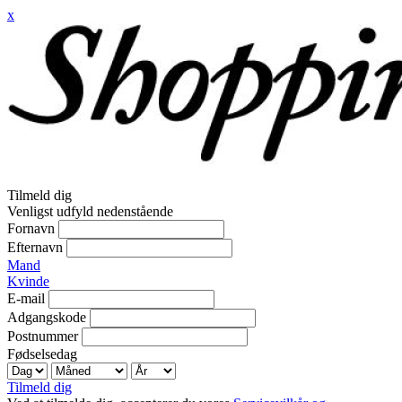
x
Tilmeld dig
Venligst udfyld nedenstående
Fornavn
Efternavn
Mand
Kvinde
E-mail
Adgangskode
Postnummer
Fødselsedag
Tilmeld dig