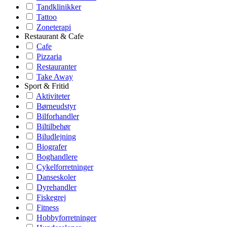
Tandklinikker
Tattoo
Zoneterapi
Restaurant & Cafe
Cafe
Pizzaria
Restauranter
Take Away
Sport & Fritid
Aktiviteter
Børneudstyr
Bilforhandler
Biltilbehør
Biludlejning
Biografer
Boghandlere
Cykelforretninger
Danseskoler
Dyrehandler
Fiskegrej
Fitness
Hobbyforretninger