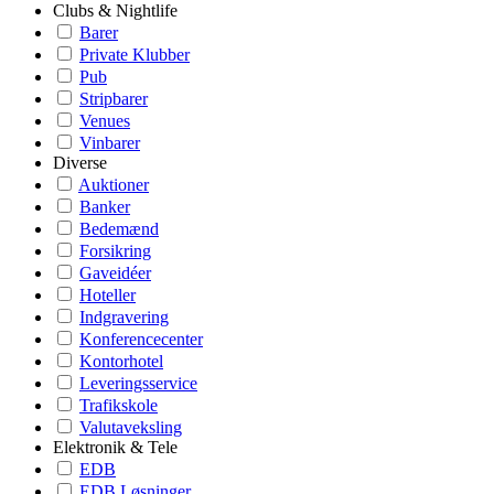
Clubs & Nightlife
Barer
Private Klubber
Pub
Stripbarer
Venues
Vinbarer
Diverse
Auktioner
Banker
Bedemænd
Forsikring
Gaveidéer
Hoteller
Indgravering
Konferencecenter
Kontorhotel
Leveringsservice
Trafikskole
Valutaveksling
Elektronik & Tele
EDB
EDB Løsninger