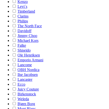
Kenzo
Levi´s
Timberland
Clarins
Philips
The North Face
Davidoff
Jimmy Choo
Michael Kors
Falke
Shiseido
Ole Henriksen
Emporio Armani
Lancome
OBH Nordica
Ilse Jacobsen
Lancaster
Ecco
Juicy Couture
Birkenstock
Weleda
Bjørn Borg
Mont Blanc