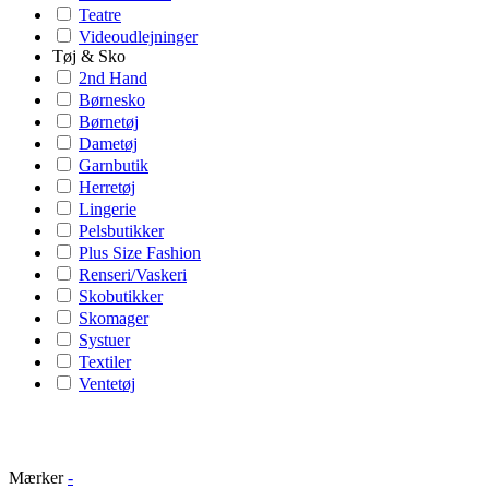
Teatre
Videoudlejninger
Tøj & Sko
2nd Hand
Børnesko
Børnetøj
Dametøj
Garnbutik
Herretøj
Lingerie
Pelsbutikker
Plus Size Fashion
Renseri/Vaskeri
Skobutikker
Skomager
Systuer
Textiler
Ventetøj
Mærker
-