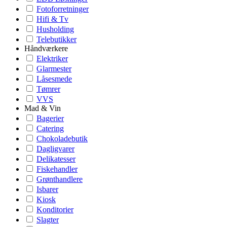
Fotoforretninger
Hifi & Tv
Husholding
Telebutikker
Håndværkere
Elektriker
Glarmester
Låsesmede
Tømrer
VVS
Mad & Vin
Bagerier
Catering
Chokoladebutik
Dagligvarer
Delikatesser
Fiskehandler
Grønthandlere
Isbarer
Kiosk
Konditorier
Slagter