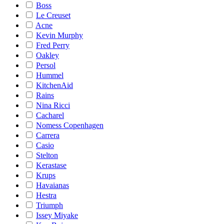
Boss
Le Creuset
Acne
Kevin Murphy
Fred Perry
Oakley
Persol
Hummel
KitchenAid
Rains
Nina Ricci
Cacharel
Nomess Copenhagen
Carrera
Casio
Stelton
Kerastase
Krups
Havaianas
Hestra
Triumph
Issey Miyake