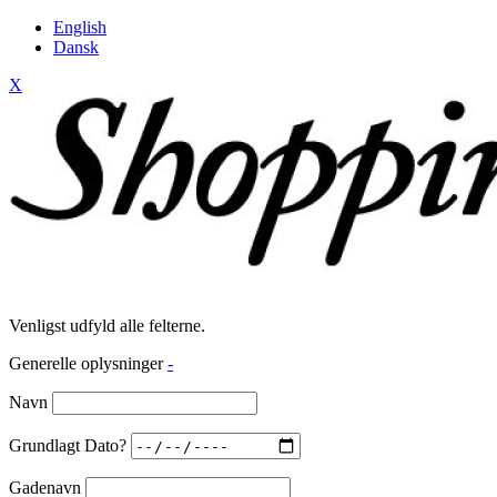
English
Dansk
X
Venligst udfyld alle felterne.
Generelle oplysninger
-
Navn
Grundlagt Dato?
Gadenavn