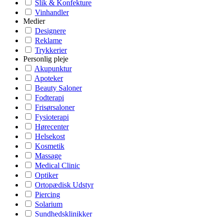
Slik & Konfekture
Vinhandler
Medier
Designere
Reklame
Trykkerier
Personlig pleje
Akupunktur
Apoteker
Beauty Saloner
Fodterapi
Frisørsaloner
Fysioterapi
Hørecenter
Helsekost
Kosmetik
Massage
Medical Clinic
Optiker
Ortopædisk Udstyr
Piercing
Solarium
Sundhedsklinikker