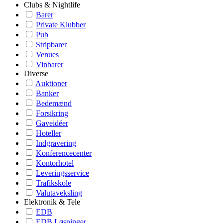
Clubs & Nightlife
Barer
Private Klubber
Pub
Stripbarer
Venues
Vinbarer
Diverse
Auktioner
Banker
Bedemænd
Forsikring
Gaveidéer
Hoteller
Indgravering
Konferencecenter
Kontorhotel
Leveringsservice
Trafikskole
Valutaveksling
Elektronik & Tele
EDB
EDB Løsninger