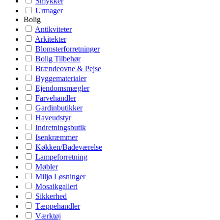
Smykker
Urmager
Bolig
Antikviteter
Arkitekter
Blomsterforretninger
Bolig Tilbehør
Brændeovne & Pejse
Byggematerialer
Ejendomsmægler
Farvehandler
Gardinbutikker
Haveudstyr
Indretningsbutik
Isenkræmmer
Køkken/Badeværelse
Lampeforretning
Møbler
Miljø Løsninger
Mosaikgalleri
Sikkerhed
Tæppehandler
Værktøj