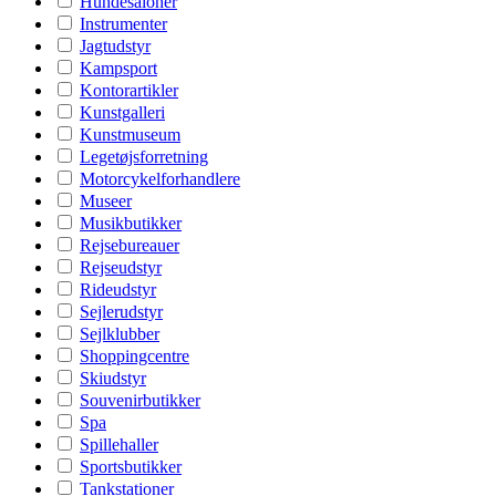
Hundesaloner
Instrumenter
Jagtudstyr
Kampsport
Kontorartikler
Kunstgalleri
Kunstmuseum
Legetøjsforretning
Motorcykelforhandlere
Museer
Musikbutikker
Rejsebureauer
Rejseudstyr
Rideudstyr
Sejlerudstyr
Sejlklubber
Shoppingcentre
Skiudstyr
Souvenirbutikker
Spa
Spillehaller
Sportsbutikker
Tankstationer