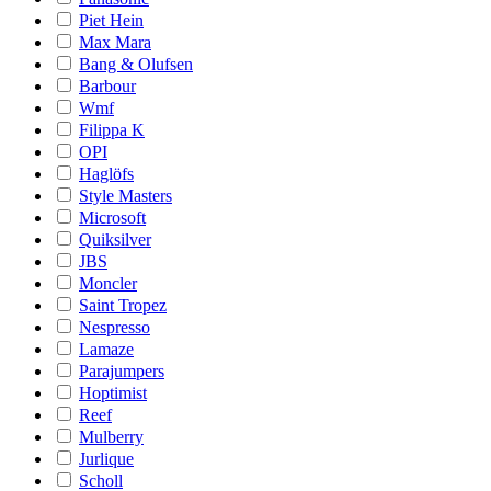
Piet Hein
Max Mara
Bang & Olufsen
Barbour
Wmf
Filippa K
OPI
Haglöfs
Style Masters
Microsoft
Quiksilver
JBS
Moncler
Saint Tropez
Nespresso
Lamaze
Parajumpers
Hoptimist
Reef
Mulberry
Jurlique
Scholl