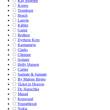
Kay Bojesen
Korres
Tromborg
Bosch
Lanvin
Kähler
Ganni
Redken
Dyrberg Kern
Karmameju
Clarks
Clinique
Armani
Helly Hansen
Cartier
Samsøe & Samsøe
By Malene Birger
Ticket to Heaven
Dr. Hauschka
Murad
Kenwood
Youngblood
Nokia