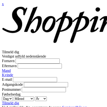
x
Tilmeld dig
Venligst udfyld nedenstående
Fornavn
Efternavn
Mand
Kvinde
E-mail
Adgangskode
Postnummer
Fødselsedag
Tilmeld dig