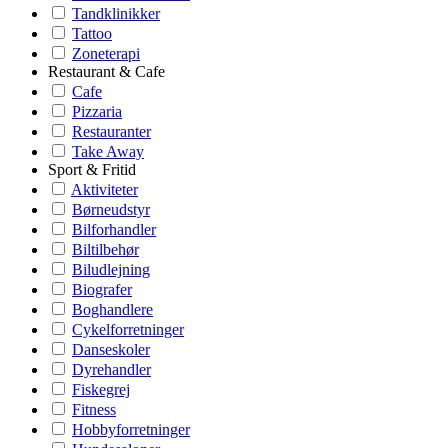
Tandklinikker
Tattoo
Zoneterapi
Restaurant & Cafe
Cafe
Pizzaria
Restauranter
Take Away
Sport & Fritid
Aktiviteter
Børneudstyr
Bilforhandler
Biltilbehør
Biludlejning
Biografer
Boghandlere
Cykelforretninger
Danseskoler
Dyrehandler
Fiskegrej
Fitness
Hobbyforretninger