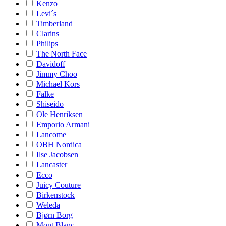
Kenzo
Levi´s
Timberland
Clarins
Philips
The North Face
Davidoff
Jimmy Choo
Michael Kors
Falke
Shiseido
Ole Henriksen
Emporio Armani
Lancome
OBH Nordica
Ilse Jacobsen
Lancaster
Ecco
Juicy Couture
Birkenstock
Weleda
Bjørn Borg
Mont Blanc