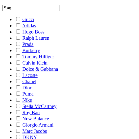
Gucci
Adidas
Hugo Boss
Ralph Lauren
Prada
Burberry
Tommy Hilfiger
Calvin Klein
Dolce & Gabbana
Lacoste
Chanel
Dior
Puma
Nike
Stella McCartney
Ray Ban
New Balance
Giorgio Armani
Marc Jacobs
DKNY