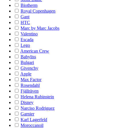
Biotherm
Royal Copenhagen
Gant
HTC
Marc by Marc Jacobs
Valentino
Escada
Lego
American Crew
Babyliss
Bulgari
Givenchy
Apple
Max Factor
Rosendahl
Fjällräven
Helena Rubinstein
Disney
Narciso Rodriguez
Garnier
Karl Lagerfeld
Moroccanoil