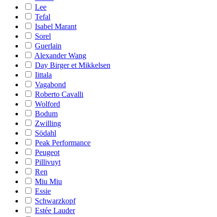
Lee
Tefal
Isabel Marant
Sorel
Guerlain
Alexander Wang
Day Birger et Mikkelsen
Iittala
Vagabond
Roberto Cavalli
Wolford
Bodum
Zwilling
Södahl
Peak Performance
Peugeot
Pillivuyt
Ren
Miu Miu
Essie
Schwarzkopf
Estée Lauder