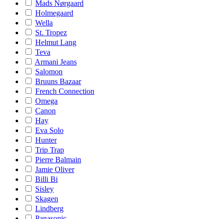
Mads Nørgaard
Holmegaard
Wella
St. Tropez
Helmut Lang
Teva
Armani Jeans
Salomon
Bruuns Bazaar
French Connection
Omega
Canon
Hay
Eva Solo
Hunter
Trip Trap
Pierre Balmain
Jamie Oliver
Billi Bi
Sisley
Skagen
Lindberg
Panasonic