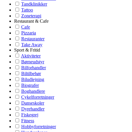
Tandklinikker
Tattoo
Zoneterapi
Restaurant & Cafe
Cafe
Pizzaria
Restauranter
Take Away
Sport & Fritid
Aktiviteter
Børneudstyr
Bilforhandler
Biltilbehør
Biludlejning
Biografer
Boghandlere
Cykelforretninger
Danseskoler
Dyrehandler
Fiskegrej
Fitness
Hobbyforretninger