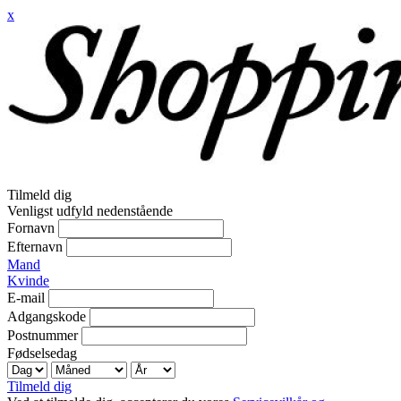
x
Tilmeld dig
Venligst udfyld nedenstående
Fornavn
Efternavn
Mand
Kvinde
E-mail
Adgangskode
Postnummer
Fødselsedag
Tilmeld dig