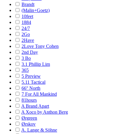
Brandt
(Malin+Goetz)
10feet
1884
24/7
2Go
2Have
2Love Tony Cohen
2nd Day
3 Bo
3.1 Phillip Lim
365
5 Preview
5.11 Tactical
66° North
7 For All Mankind
81hours
A Brand Apart
A Xoco by Anthon Berg
Ørgreen
Ørskov
A. Lange & Söhne