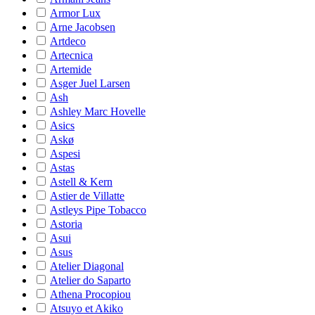
Armor Lux
Arne Jacobsen
Artdeco
Artecnica
Artemide
Asger Juel Larsen
Ash
Ashley Marc Hovelle
Asics
Askø
Aspesi
Astas
Astell & Kern
Astier de Villatte
Astleys Pipe Tobacco
Astoria
Asui
Asus
Atelier Diagonal
Atelier do Saparto
Athena Procopiou
Atsuyo et Akiko