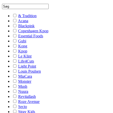
& Tradition
Acana
Blackpink
Copenhagen Kpop
Essential Foods
Gubi
Kong
Kpop
Le Klint
Life4Cuts
Light Point
Louis Poulsen
MiaCara
Monster
Mush
Nuura
Revitallash
Roze Avenue
Secto
Stray Kids