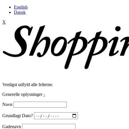
English
Dansk
X
Venligst udfyld alle felterne.
Generelle oplysninger
-
Navn
Grundlagt Dato?
Gadenavn