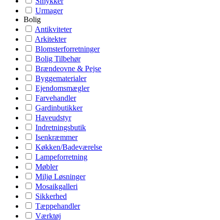
Smykker
Urmager
Bolig
Antikviteter
Arkitekter
Blomsterforretninger
Bolig Tilbehør
Brændeovne & Pejse
Byggematerialer
Ejendomsmægler
Farvehandler
Gardinbutikker
Haveudstyr
Indretningsbutik
Isenkræmmer
Køkken/Badeværelse
Lampeforretning
Møbler
Miljø Løsninger
Mosaikgalleri
Sikkerhed
Tæppehandler
Værktøj