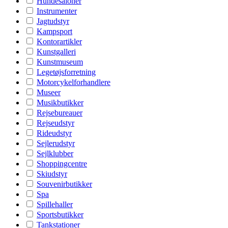
Hundesaloner
Instrumenter
Jagtudstyr
Kampsport
Kontorartikler
Kunstgalleri
Kunstmuseum
Legetøjsforretning
Motorcykelforhandlere
Museer
Musikbutikker
Rejsebureauer
Rejseudstyr
Rideudstyr
Sejlerudstyr
Sejlklubber
Shoppingcentre
Skiudstyr
Souvenirbutikker
Spa
Spillehaller
Sportsbutikker
Tankstationer