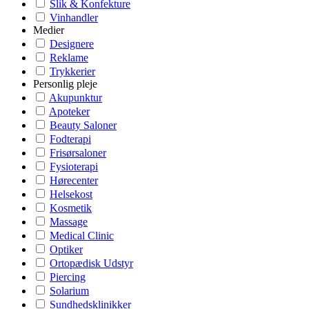
Slik & Konfekture
Vinhandler
Medier
Designere
Reklame
Trykkerier
Personlig pleje
Akupunktur
Apoteker
Beauty Saloner
Fodterapi
Frisørsaloner
Fysioterapi
Hørecenter
Helsekost
Kosmetik
Massage
Medical Clinic
Optiker
Ortopædisk Udstyr
Piercing
Solarium
Sundhedsklinikker