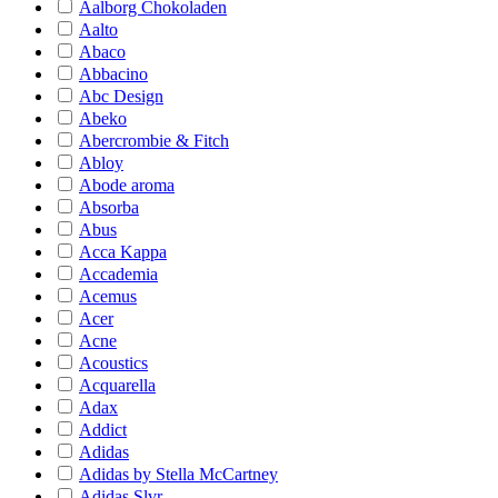
Aalborg Chokoladen
Aalto
Abaco
Abbacino
Abc Design
Abeko
Abercrombie & Fitch
Abloy
Abode aroma
Absorba
Abus
Acca Kappa
Accademia
Acemus
Acer
Acne
Acoustics
Acquarella
Adax
Addict
Adidas
Adidas by Stella McCartney
Adidas Slvr