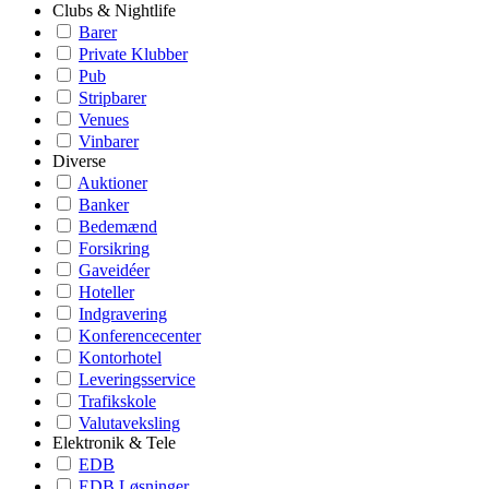
Clubs & Nightlife
Barer
Private Klubber
Pub
Stripbarer
Venues
Vinbarer
Diverse
Auktioner
Banker
Bedemænd
Forsikring
Gaveidéer
Hoteller
Indgravering
Konferencecenter
Kontorhotel
Leveringsservice
Trafikskole
Valutaveksling
Elektronik & Tele
EDB
EDB Løsninger