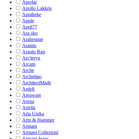
Aperlai
Apollo Lakkris
Apotheke
Apple
April77
Ara sko
Arabesque
Aramis
Arauto Rap
Arc'teryx
Arcam
Arche
Archetipo
ArchitectMade
Ardell
Areaware
Arena
Ariella
Arla Unika
Arm & Hammer
Armani
Armani Collezioni
Armani Jeans