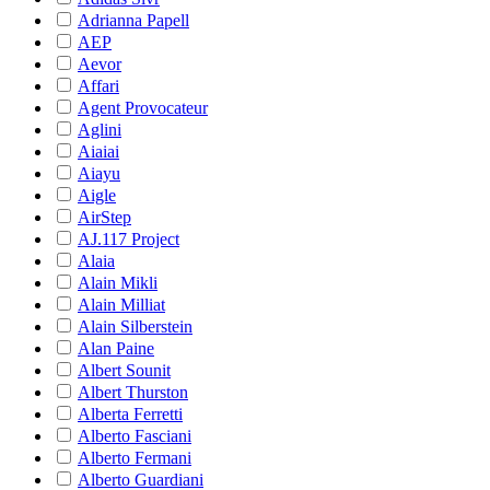
Adrianna Papell
AEP
Aevor
Affari
Agent Provocateur
Aglini
Aiaiai
Aiayu
Aigle
AirStep
AJ.117 Project
Alaia
Alain Mikli
Alain Milliat
Alain Silberstein
Alan Paine
Albert Sounit
Albert Thurston
Alberta Ferretti
Alberto Fasciani
Alberto Fermani
Alberto Guardiani