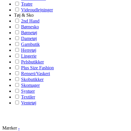
Teatre
Videoudlejninger
Tøj & Sko
2nd Hand
Børnesko
Børnetøj
Dametøj
Garnbutik
Herretøj
Lingerie
Pelsbutikker
Plus Size Fashion
Renseri/Vaskeri
Skobutikker
Skomager
Systuer
Textiler
Ventetøj
Mærker
-