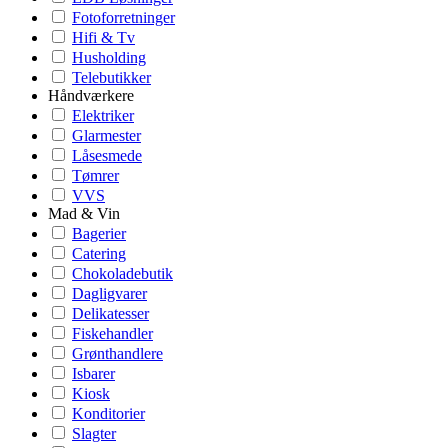
Fotoforretninger
Hifi & Tv
Husholding
Telebutikker
Håndværkere
Elektriker
Glarmester
Låsesmede
Tømrer
VVS
Mad & Vin
Bagerier
Catering
Chokoladebutik
Dagligvarer
Delikatesser
Fiskehandler
Grønthandlere
Isbarer
Kiosk
Konditorier
Slagter