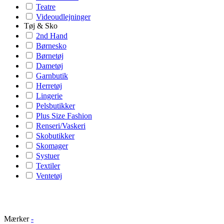
Teatre
Videoudlejninger
Tøj & Sko
2nd Hand
Børnesko
Børnetøj
Dametøj
Garnbutik
Herretøj
Lingerie
Pelsbutikker
Plus Size Fashion
Renseri/Vaskeri
Skobutikker
Skomager
Systuer
Textiler
Ventetøj
Mærker
-