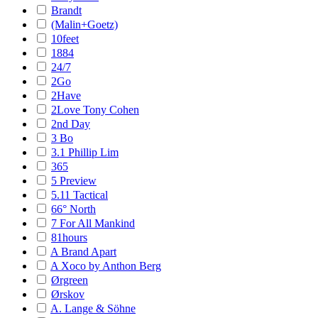
Brandt
(Malin+Goetz)
10feet
1884
24/7
2Go
2Have
2Love Tony Cohen
2nd Day
3 Bo
3.1 Phillip Lim
365
5 Preview
5.11 Tactical
66° North
7 For All Mankind
81hours
A Brand Apart
A Xoco by Anthon Berg
Ørgreen
Ørskov
A. Lange & Söhne