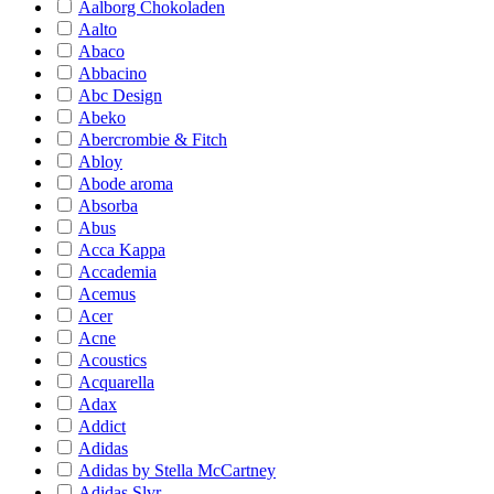
Aalborg Chokoladen
Aalto
Abaco
Abbacino
Abc Design
Abeko
Abercrombie & Fitch
Abloy
Abode aroma
Absorba
Abus
Acca Kappa
Accademia
Acemus
Acer
Acne
Acoustics
Acquarella
Adax
Addict
Adidas
Adidas by Stella McCartney
Adidas Slvr