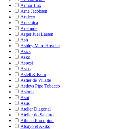
Armor Lux
Arne Jacobsen
Artdeco
Artecnica
Artemide
Asger Juel Larsen
Ash
Ashley Marc Hovelle
Asics
Askø
Aspesi
Astas
Astell & Kern
Astier de Villatte
Astleys Pipe Tobacco
Astoria
Asui
Asus
Atelier Diagonal
Atelier do Saparto
Athena Procopiou
Atsuyo et Akiko