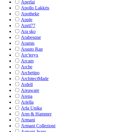
Aperlai
Apollo Lakkris
Apotheke
Apple
April77
Ara sko
Arabesque
Aramis
Arauto Rap
Arc'teryx
Arcam
Arche
Archetipo
ArchitectMade
Ardell
Areaware
Arena
Ariella
Arla Unika
Arm & Hammer
Armani
Armani Collezioni
Armani Jeans