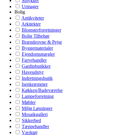
Smykker
Urmager
Bolig
Antikviteter
Arkitekter
Blomsterforretninger
Bolig Tilbehør
Brændeovne & Pejse
Byggematerialer
Ejendomsmægler
Farvehandler
Gardinbutikker
Haveudstyr
Indretningsbutik
Isenkræmmer
Køkken/Badeværelse
Lampeforretning
Møbler
Miljø Løsninger
Mosaikgalleri
Sikkerhed
Tæppehandler
Værktøj