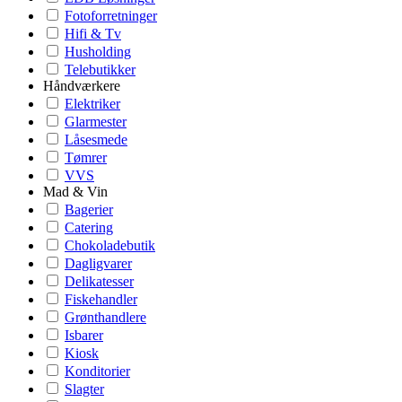
Fotoforretninger
Hifi & Tv
Husholding
Telebutikker
Håndværkere
Elektriker
Glarmester
Låsesmede
Tømrer
VVS
Mad & Vin
Bagerier
Catering
Chokoladebutik
Dagligvarer
Delikatesser
Fiskehandler
Grønthandlere
Isbarer
Kiosk
Konditorier
Slagter