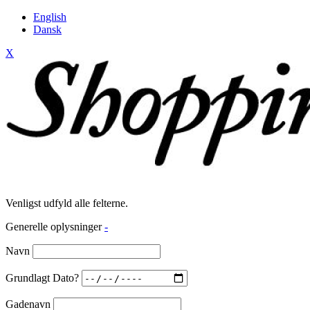
English
Dansk
X
Venligst udfyld alle felterne.
Generelle oplysninger
-
Navn
Grundlagt Dato?
Gadenavn