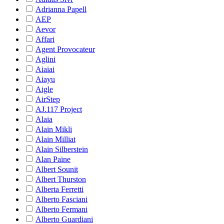
Adrianna Papell
AEP
Aevor
Affari
Agent Provocateur
Aglini
Aiaiai
Aiayu
Aigle
AirStep
AJ.117 Project
Alaia
Alain Mikli
Alain Milliat
Alain Silberstein
Alan Paine
Albert Sounit
Albert Thurston
Alberta Ferretti
Alberto Fasciani
Alberto Fermani
Alberto Guardiani