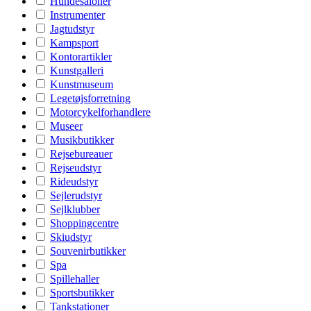
Hundesaloner
Instrumenter
Jagtudstyr
Kampsport
Kontorartikler
Kunstgalleri
Kunstmuseum
Legetøjsforretning
Motorcykelforhandlere
Museer
Musikbutikker
Rejsebureauer
Rejseudstyr
Rideudstyr
Sejlerudstyr
Sejlklubber
Shoppingcentre
Skiudstyr
Souvenirbutikker
Spa
Spillehaller
Sportsbutikker
Tankstationer