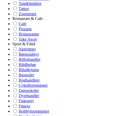
Tandklinikker
Tattoo
Zoneterapi
Restaurant & Cafe
Cafe
Pizzaria
Restauranter
Take Away
Sport & Fritid
Aktiviteter
Børneudstyr
Bilforhandler
Biltilbehør
Biludlejning
Biografer
Boghandlere
Cykelforretninger
Danseskoler
Dyrehandler
Fiskegrej
Fitness
Hobbyforretninger