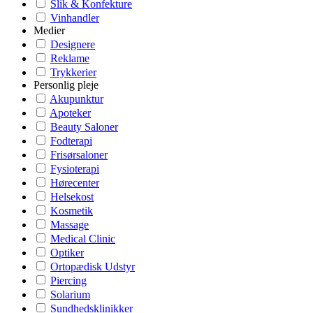
Slik & Konfekture
Vinhandler
Medier
Designere
Reklame
Trykkerier
Personlig pleje
Akupunktur
Apoteker
Beauty Saloner
Fodterapi
Frisørsaloner
Fysioterapi
Hørecenter
Helsekost
Kosmetik
Massage
Medical Clinic
Optiker
Ortopædisk Udstyr
Piercing
Solarium
Sundhedsklinikker