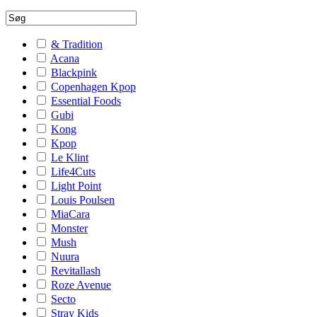
& Tradition
Acana
Blackpink
Copenhagen Kpop
Essential Foods
Gubi
Kong
Kpop
Le Klint
Life4Cuts
Light Point
Louis Poulsen
MiaCara
Monster
Mush
Nuura
Revitallash
Roze Avenue
Secto
Stray Kids