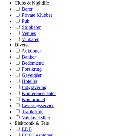
Clubs & Nightlife
Barer
Private Klubber
Pub
Stripbarer
Venues
Vinbarer
Diverse
Auktioner
Banker
Bedemænd
Forsikring
Gaveidéer
Hoteller
Indgravering
Konferencecenter
Kontorhotel
Leveringsservice
Trafikskole
Valutaveksling
Elektronik & Tele
EDB
EDB Løsninger