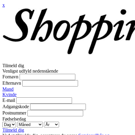
x
Tilmeld dig
Venligst udfyld nedenstående
Fornavn
Efternavn
Mand
Kvinde
E-mail
Adgangskode
Postnummer
Fødselsedag
Tilmeld dig