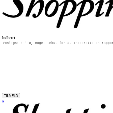
Indberet
TILMELD
x