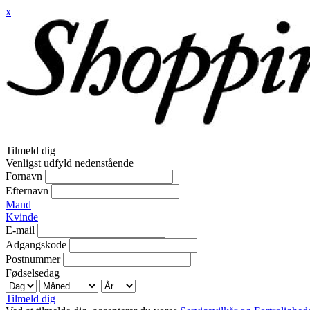
x
Tilmeld dig
Venligst udfyld nedenstående
Fornavn
Efternavn
Mand
Kvinde
E-mail
Adgangskode
Postnummer
Fødselsedag
Tilmeld dig