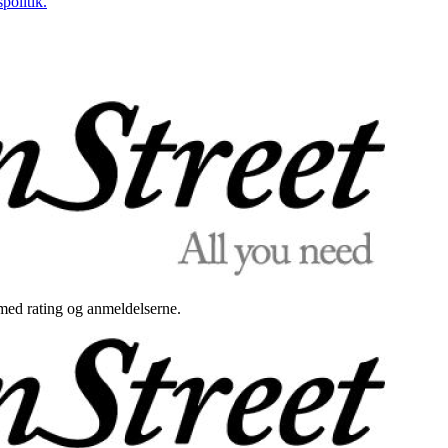
politik.
med rating og anmeldelserne.