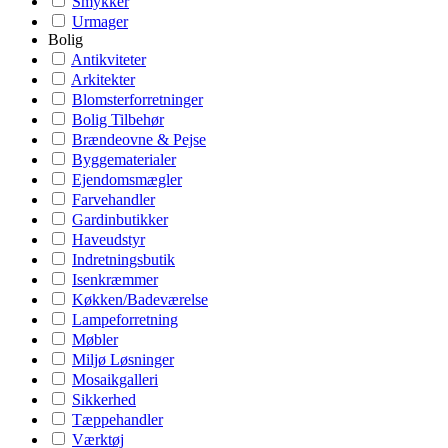
Smykker
Urmager
Bolig
Antikviteter
Arkitekter
Blomsterforretninger
Bolig Tilbehør
Brændeovne & Pejse
Byggematerialer
Ejendomsmægler
Farvehandler
Gardinbutikker
Haveudstyr
Indretningsbutik
Isenkræmmer
Køkken/Badeværelse
Lampeforretning
Møbler
Miljø Løsninger
Mosaikgalleri
Sikkerhed
Tæppehandler
Værktøj