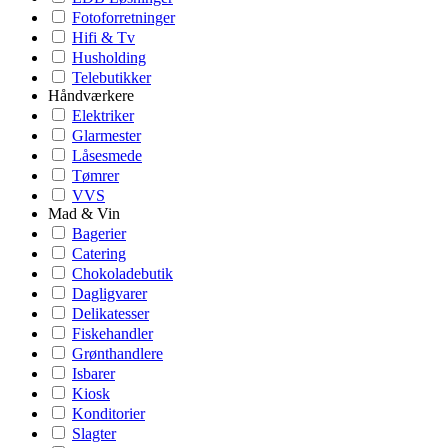
Fotoforretninger
Hifi & Tv
Husholding
Telebutikker
Håndværkere
Elektriker
Glarmester
Låsesmede
Tømrer
VVS
Mad & Vin
Bagerier
Catering
Chokoladebutik
Dagligvarer
Delikatesser
Fiskehandler
Grønthandlere
Isbarer
Kiosk
Konditorier
Slagter