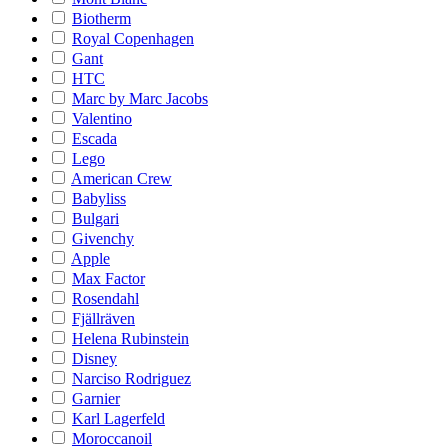
Biotherm
Royal Copenhagen
Gant
HTC
Marc by Marc Jacobs
Valentino
Escada
Lego
American Crew
Babyliss
Bulgari
Givenchy
Apple
Max Factor
Rosendahl
Fjällräven
Helena Rubinstein
Disney
Narciso Rodriguez
Garnier
Karl Lagerfeld
Moroccanoil