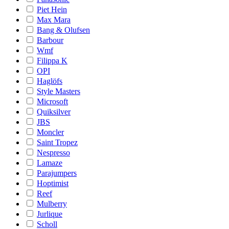
Piet Hein
Max Mara
Bang & Olufsen
Barbour
Wmf
Filippa K
OPI
Haglöfs
Style Masters
Microsoft
Quiksilver
JBS
Moncler
Saint Tropez
Nespresso
Lamaze
Parajumpers
Hoptimist
Reef
Mulberry
Jurlique
Scholl