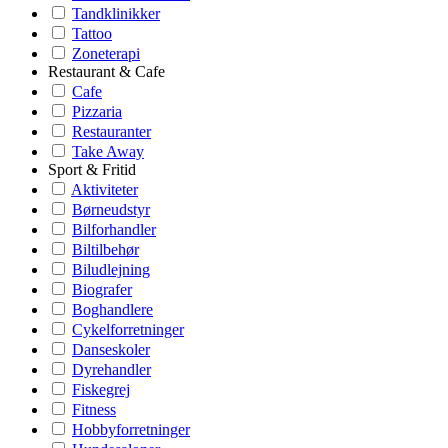
Tandklinikker
Tattoo
Zoneterapi
Restaurant & Cafe
Cafe
Pizzaria
Restauranter
Take Away
Sport & Fritid
Aktiviteter
Børneudstyr
Bilforhandler
Biltilbehør
Biludlejning
Biografer
Boghandlere
Cykelforretninger
Danseskoler
Dyrehandler
Fiskegrej
Fitness
Hobbyforretninger