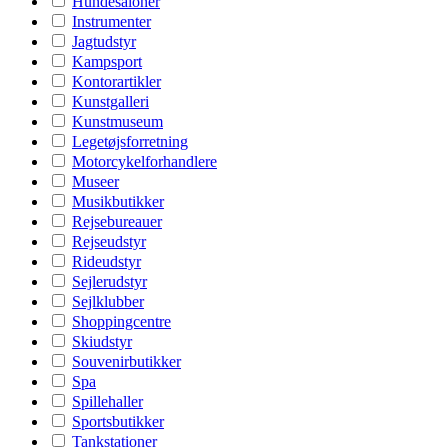
Hundesaloner
Instrumenter
Jagtudstyr
Kampsport
Kontorartikler
Kunstgalleri
Kunstmuseum
Legetøjsforretning
Motorcykelforhandlere
Museer
Musikbutikker
Rejsebureauer
Rejseudstyr
Rideudstyr
Sejlerudstyr
Sejlklubber
Shoppingcentre
Skiudstyr
Souvenirbutikker
Spa
Spillehaller
Sportsbutikker
Tankstationer