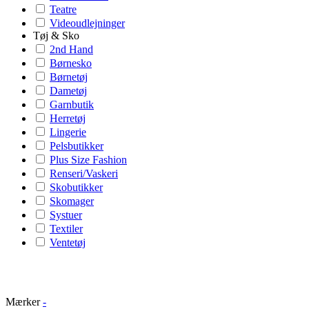
Teatre
Videoudlejninger
Tøj & Sko
2nd Hand
Børnesko
Børnetøj
Dametøj
Garnbutik
Herretøj
Lingerie
Pelsbutikker
Plus Size Fashion
Renseri/Vaskeri
Skobutikker
Skomager
Systuer
Textiler
Ventetøj
Mærker
-