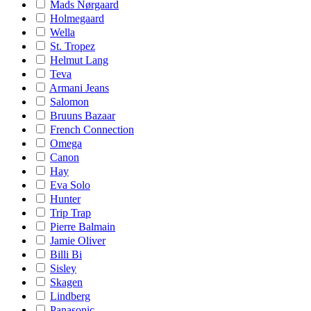
Mads Nørgaard
Holmegaard
Wella
St. Tropez
Helmut Lang
Teva
Armani Jeans
Salomon
Bruuns Bazaar
French Connection
Omega
Canon
Hay
Eva Solo
Hunter
Trip Trap
Pierre Balmain
Jamie Oliver
Billi Bi
Sisley
Skagen
Lindberg
Panasonic