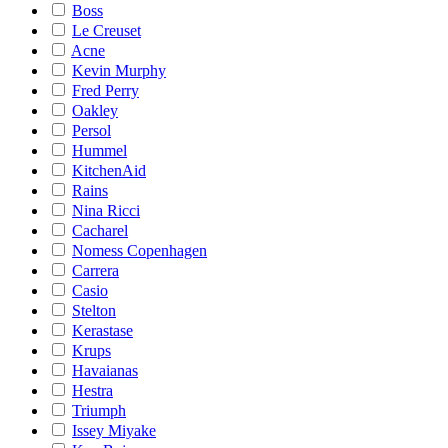
Boss
Le Creuset
Acne
Kevin Murphy
Fred Perry
Oakley
Persol
Hummel
KitchenAid
Rains
Nina Ricci
Cacharel
Nomess Copenhagen
Carrera
Casio
Stelton
Kerastase
Krups
Havaianas
Hestra
Triumph
Issey Miyake