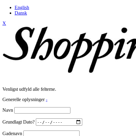
English
Dansk
X
Venligst udfyld alle felterne.
Generelle oplysninger
-
Navn
Grundlagt Dato?
Gadenavn