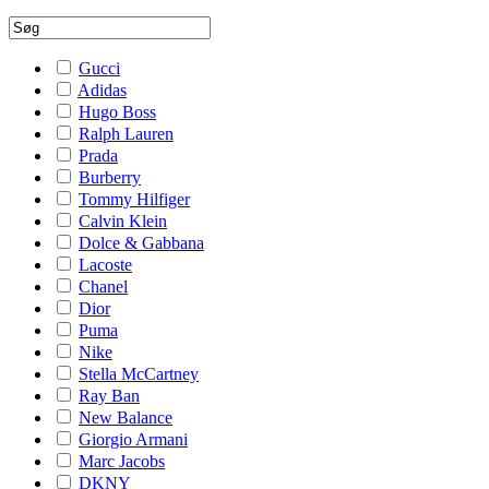
Gucci
Adidas
Hugo Boss
Ralph Lauren
Prada
Burberry
Tommy Hilfiger
Calvin Klein
Dolce & Gabbana
Lacoste
Chanel
Dior
Puma
Nike
Stella McCartney
Ray Ban
New Balance
Giorgio Armani
Marc Jacobs
DKNY