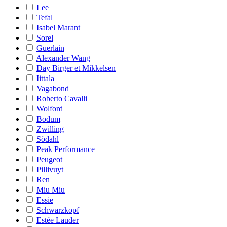
Lee
Tefal
Isabel Marant
Sorel
Guerlain
Alexander Wang
Day Birger et Mikkelsen
Iittala
Vagabond
Roberto Cavalli
Wolford
Bodum
Zwilling
Södahl
Peak Performance
Peugeot
Pillivuyt
Ren
Miu Miu
Essie
Schwarzkopf
Estée Lauder