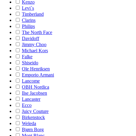
Kenzo
Levi´s
Timberland
Clarins
Philips
The North Face
Davidoff
Jimmy Choo
Michael Kors
Falke
Shiseido
Ole Henriksen
Emporio Armani
Lancome
OBH Nordica
Ilse Jacobsen
Lancaster
Ecco
Juicy Couture
Birkenstock
Weleda
Bjørn Borg
Mont Blanc