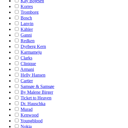
Kay Bojesen
Korres
Tromborg
Bosch
Lanvin
Kähler
Ganni
Redken
Dyrberg Kern
Karmameju
Clarks
Clinique
Armani
Helly Hansen
Cartier
Samsøe & Samsøe
By Malene Birger
Ticket to Heaven
Dr. Hauschka
Murad
Kenwood
Youngblood
Nokia