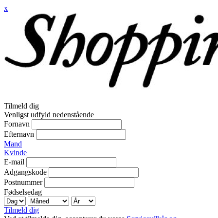
x
Tilmeld dig
Venligst udfyld nedenstående
Fornavn
Efternavn
Mand
Kvinde
E-mail
Adgangskode
Postnummer
Fødselsedag
Tilmeld dig