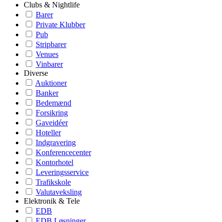
Clubs & Nightlife
Barer
Private Klubber
Pub
Stripbarer
Venues
Vinbarer
Diverse
Auktioner
Banker
Bedemænd
Forsikring
Gaveidéer
Hoteller
Indgravering
Konferencecenter
Kontorhotel
Leveringsservice
Trafikskole
Valutaveksling
Elektronik & Tele
EDB
EDB Løsninger