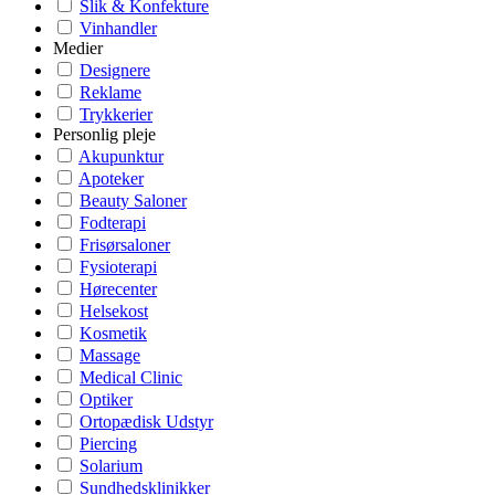
Slik & Konfekture
Vinhandler
Medier
Designere
Reklame
Trykkerier
Personlig pleje
Akupunktur
Apoteker
Beauty Saloner
Fodterapi
Frisørsaloner
Fysioterapi
Hørecenter
Helsekost
Kosmetik
Massage
Medical Clinic
Optiker
Ortopædisk Udstyr
Piercing
Solarium
Sundhedsklinikker