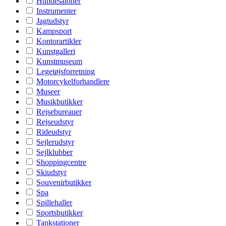
Hundesaloner
Instrumenter
Jagtudstyr
Kampsport
Kontorartikler
Kunstgalleri
Kunstmuseum
Legetøjsforretning
Motorcykelforhandlere
Museer
Musikbutikker
Rejsebureauer
Rejseudstyr
Rideudstyr
Sejlerudstyr
Sejlklubber
Shoppingcentre
Skiudstyr
Souvenirbutikker
Spa
Spillehaller
Sportsbutikker
Tankstationer