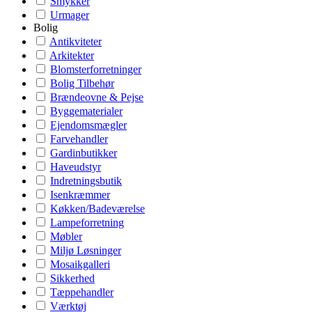
Smykker
Urmager
Bolig
Antikviteter
Arkitekter
Blomsterforretninger
Bolig Tilbehør
Brændeovne & Pejse
Byggematerialer
Ejendomsmægler
Farvehandler
Gardinbutikker
Haveudstyr
Indretningsbutik
Isenkræmmer
Køkken/Badeværelse
Lampeforretning
Møbler
Miljø Løsninger
Mosaikgalleri
Sikkerhed
Tæppehandler
Værktøj