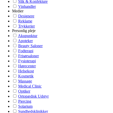
Slik & Konfekture
Vinhandler
Medier
Designere
Reklame
Trykkerier
Personlig pleje
Akupunktur
Apoteker
Beauty Saloner
Fodterapi
Frisørsaloner
Fysioterapi
Hørecenter
Helsekost
Kosmetik
Massage
Medical Clinic
Optiker
Ortopædisk Udstyr
Piercing
Solarium
Sundhedsklinikker