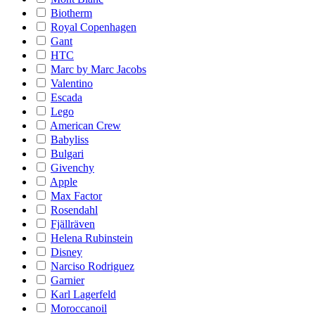
Biotherm
Royal Copenhagen
Gant
HTC
Marc by Marc Jacobs
Valentino
Escada
Lego
American Crew
Babyliss
Bulgari
Givenchy
Apple
Max Factor
Rosendahl
Fjällräven
Helena Rubinstein
Disney
Narciso Rodriguez
Garnier
Karl Lagerfeld
Moroccanoil