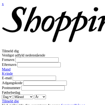
x
Tilmeld dig
Venligst udfyld nedenstående
Fornavn
Efternavn
Mand
Kvinde
E-mail
Adgangskode
Postnummer
Fødselsedag
Tilmeld dig