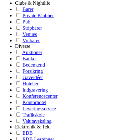
Clubs & Nightlife
Barer
Private Klubber
Pub
Stripbarer
Venues
Vinbarer
Diverse
Auktioner
Banker
Bedemænd
Forsikring
Gaveidéer
Hoteller
Indgravering
Konferencecenter
Kontorhotel
Leveringsservice
Trafikskole
Valutaveksling
Elektronik & Tele
EDB
EDB Løsninger