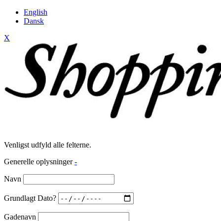
English
Dansk
X
Venligst udfyld alle felterne.
Generelle oplysninger
-
Navn
Grundlagt Dato?
Gadenavn