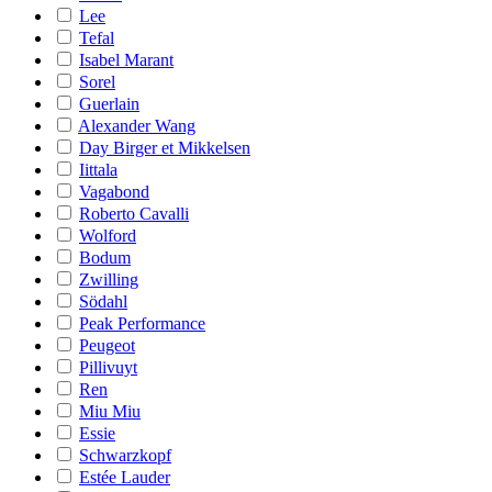
Lee
Tefal
Isabel Marant
Sorel
Guerlain
Alexander Wang
Day Birger et Mikkelsen
Iittala
Vagabond
Roberto Cavalli
Wolford
Bodum
Zwilling
Södahl
Peak Performance
Peugeot
Pillivuyt
Ren
Miu Miu
Essie
Schwarzkopf
Estée Lauder