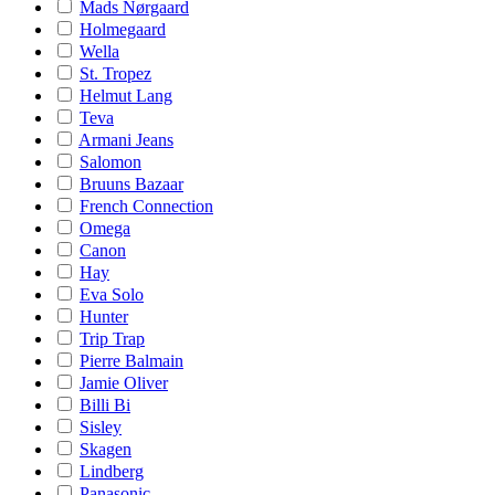
Mads Nørgaard
Holmegaard
Wella
St. Tropez
Helmut Lang
Teva
Armani Jeans
Salomon
Bruuns Bazaar
French Connection
Omega
Canon
Hay
Eva Solo
Hunter
Trip Trap
Pierre Balmain
Jamie Oliver
Billi Bi
Sisley
Skagen
Lindberg
Panasonic