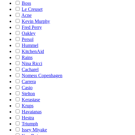
Boss
Le Creuset
Acne
Kevin Murphy
Fred Perry
Oakley
Persol
Hummel
KitchenAid
Rains
Nina Ricci
Cacharel
Nomess Copenhagen
Carrera
Casio
Stelton
Kerastase
Krups
Havaianas
Hestra
Triumph
Issey Miyake