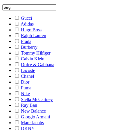
Gucci
Adidas
Hugo Boss
Ralph Lauren
Prada
Burberry
Tommy Hilfiger
Calvin Klein
Dolce & Gabbana
Lacoste
Chanel
Dior
Puma
Nike
Stella McCartney
Ray Ban
New Balance
Giorgio Armani
Marc Jacobs
DKNY