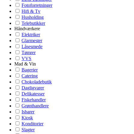
Fotoforretninger
Hifi & Tv
Husholding
Telebutikker
Håndværkere
Elektriker
Glarmester
Låsesmede
Tømrer
VVS
Mad & Vin
Bagerier
Catering
Chokoladebutik
Dagligvarer
Delikatesser
Fiskehandler
Grønthandlere
Isbarer
Kiosk
Konditorier
Slagter