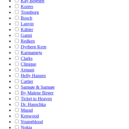
Kay Bojesen
Korres
Tromborg
Bosch
Lanvin
Kähler
Ganni
Redken
Dyrberg Kern
Karmameju
Clarks
Clinique
Armani
Helly Hansen
Cartier
Samsøe & Samsøe
By Malene Birger
Ticket to Heaven
Dr. Hauschka
Murad
Kenwood
Youngblood
Nokia