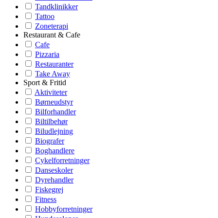
Tandklinikker
Tattoo
Zoneterapi
Restaurant & Cafe
Cafe
Pizzaria
Restauranter
Take Away
Sport & Fritid
Aktiviteter
Børneudstyr
Bilforhandler
Biltilbehør
Biludlejning
Biografer
Boghandlere
Cykelforretninger
Danseskoler
Dyrehandler
Fiskegrej
Fitness
Hobbyforretninger