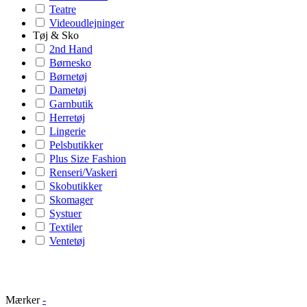
Teatre
Videoudlejninger
Tøj & Sko
2nd Hand
Børnesko
Børnetøj
Dametøj
Garnbutik
Herretøj
Lingerie
Pelsbutikker
Plus Size Fashion
Renseri/Vaskeri
Skobutikker
Skomager
Systuer
Textiler
Ventetøj
Mærker
-