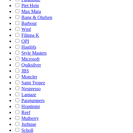
Piet Hein
Max Mara
Bang & Olufsen
Barbour
Wmf
Filippa K
OPI
Haglöfs
Style Masters
Microsoft
Quiksilver
JBS
Moncler
Saint Tropez
Nespresso
Lamaze
Parajumpers
Hoptimist
Reef
Mulberry
Jurlique
Scholl