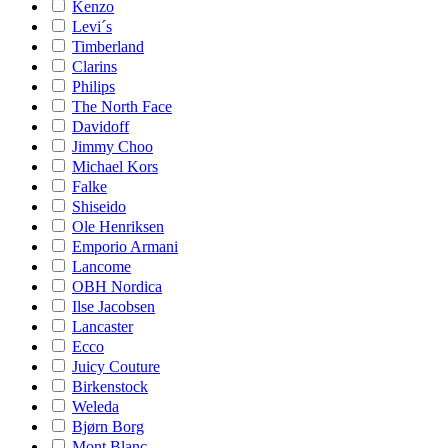
Kenzo
Levi´s
Timberland
Clarins
Philips
The North Face
Davidoff
Jimmy Choo
Michael Kors
Falke
Shiseido
Ole Henriksen
Emporio Armani
Lancome
OBH Nordica
Ilse Jacobsen
Lancaster
Ecco
Juicy Couture
Birkenstock
Weleda
Bjørn Borg
Mont Blanc